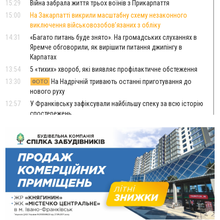
15:29
Війна забрала життя трьох воїнів з Прикарпаття
15:00
На Закарпатті викрили масштабну схему незаконного
виключення військовозобов’язаних з обліку
14:31
«Багато питань буде знято». На громадських слуханнях в
Яремче обговорили, як вирішити питання джипінгу в
Карпатах
13:54
5 «тихих» хвороб, які виявляє профілактичне обстеження
13:30
На Надрічній тривають останні приготування до
ФОТО
нового руху
12:57
У Франківську зафіксували найбільшу спеку за всю історію
спостережень
12:24
Лікування наркоманії Київ: чому важливо розпочати
терапію якомога раніше
12:00
Франківця, який у Косові викрав за магазину понад 640
тисяч гривень у валюті, засудили до 5 років
11:50
Податкова передасть в Міноборони для "Оберегу" дані про
чоловіків 18–60 років
11:20
Водійка, яку на Сухомлинського побив інший керманич,
відмовилася від обвинувачення — справу закрили
10:45
У Франківську, Коломиї, Долині та Яремче 6 серпня