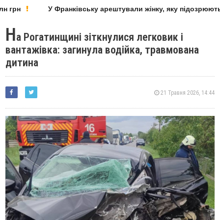
 грн
У Франківську арештували жінку, яку підозрюють у
Н
а Рогатинщині зіткнулися легковик і
вантажівка: загинула водійка, травмована
дитина
21 Травня 2026, 14:44