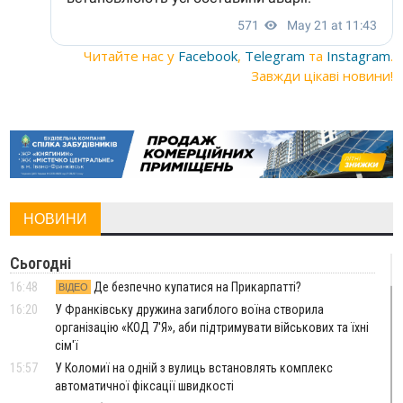
Читайте нас у
Facebook
,
Telegram
та
Instagram
.
Завжди цікаві новини!
НОВИНИ
Сьогодні
16:48
Де безпечно купатися на Прикарпатті?
ВІДЕО
16:20
У Франківську дружина загиблого воїна створила
організацію «КОД 7'Я», аби підтримувати військових та їхні
сім'ї
15:57
У Коломиї на одній з вулиць встановлять комплекс
автоматичної фіксації швидкості