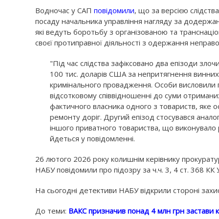
Водночас у САП
повідомили
, що за версією слідств
посаду начальника управління нагляду за додержан
які ведуть боротьбу з організованою та транснаці
своєї протиправної діяльності з одержання неправо
"Під час слідства зафіксовано два епізоди зло
100 тис. доларів США за непритягнення винних 
кримінального провадження. Особи висловили п
відсотковому співвідношенні до суми отримани
фактичного власника одного з товариств, яке о
ремонту доріг. Другий епізод стосувався анало
іншого приватного товариства, що виконувало 
йдеться у повідомленні.
26 лютого 2026 року колишнім керівнику прокуратур
НАБУ повідомили про підозру за ч.ч. 3, 4 ст. 368 КК 
На сьогодні детективи НАБУ відкрили стороні захи
До теми:
ВАКС призначив понад 4 млн грн застави