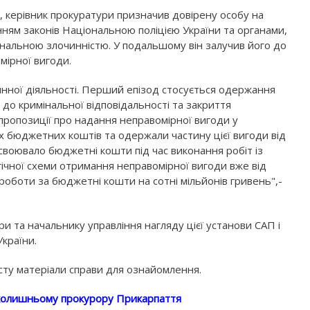
а, керівник прокуратури призначив довірену особу на
ням законів Національною поліцією України та органами,
ональною злочинністю. У подальшому він залучив його до
мірної вигоди.
чинної діяльності. Перший епізод стосується одержання
до кримінальної відповідальності та закриття
ропозиції про надання неправомірної вигоди у
х бюджетних коштів та одержали частину цієї вигоди від
своювало бюджетні кошти під час виконання робіт із
гічної схеми отримання неправомірної вигоди вже від
роботи за бюджетні кошти на сотні мільйонів гривень",-
и та начальнику управління нагляду цієї установи САП і
України.
сту матеріали справи для ознайомлення.
 колишньому прокурору Прикарпаття