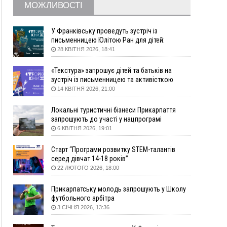
МОЖЛИВОСТІ
збирання ягід
05 Серпня
У Франківську проведуть зустріч із
19:52
У Франківську вперше прооперували немовля
письменницею Юлітою Ран для дітей:
говоритимуть про серію книг про Мавку
без відкритої операції
28 КВІТНЯ 2026, 18:41
18:42
На лінії зіткнення загинув керівник
«Текстура» запрошує дітей та батьків на
пошукового загону "Плацдарм" Олексій Юков
зустріч із письменницею та активісткою
18:11
СБС за дві доби уразили 13 енергооб'єктів на
Анною Повх
14 КВІТНЯ 2026, 21:00
окупованих територіях
17:20
Українці подали рекордну кількість заяв до
Локальні туристичні бізнеси Прикарпаття
університетів. Які спеціальності обирають
запрошують до участі у нацпрограмі
«Подорож до себе»
6 КВІТНЯ 2026, 19:01
16:43
Зарплати на Прикарпатті за місяць зросли на
10%, але до середньої по Україні ще далеко
Старт “Програми розвитку STEM-талантів
16:14
Франківець, який стріляв біля АЗС, вийшов під
серед дівчат 14-18 років”
заставу та був повторно затриманий
22 ЛЮТОГО 2026, 18:00
15:54
Прикарпатець прийшов у Пенсійний та заявив
поліції про гранату, бо йому не нарахували
Прикарпатську молодь запрошують у Школу
пенсію
футбольного арбітра
3 СІЧНЯ 2026, 13:36
14:59
У Болгарії затримали прикарпатця, який
виготовляв наркотики для міжнародного