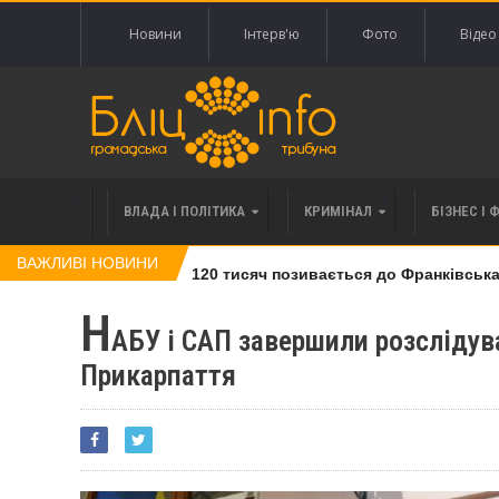
Новини
Інтерв'ю
Фото
Відео
ВЛАДА І ПОЛІТИКА
КРИМІНАЛ
БІЗНЕС І 
ВАЖЛИВІ НОВИНИ
влі права вимоги за 120 тисяч позивається до Франківська на
Н
АБУ і САП завершили розслідув
Прикарпаття