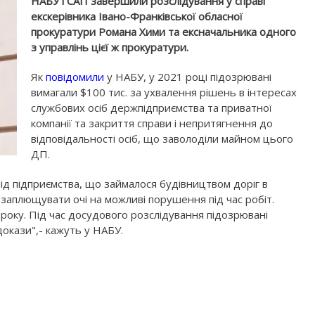
НАБУ і САП завершили розслідування у справі
екскерівника Івано-Франківської обласної
прокуратури Романа Хими та ексначальника одного
з управлінь цієї ж прокуратури.
Як
повідомили
у НАБУ, у 2021 році підозрювані
вимагали $100 тис. за ухвалення рішень в інтересах
службових осіб держпідприємства та приватної
компанії та закриття справи і непритягнення до
відповідальності осіб, що заволоділи майном цього
ДП.
від підприємства, що займалося будівництвом доріг в
и заплющувати очі на можливі порушення під час робіт.
 року. Під час досудового розслідування підозрювані
докази",- кажуть у НАБУ.