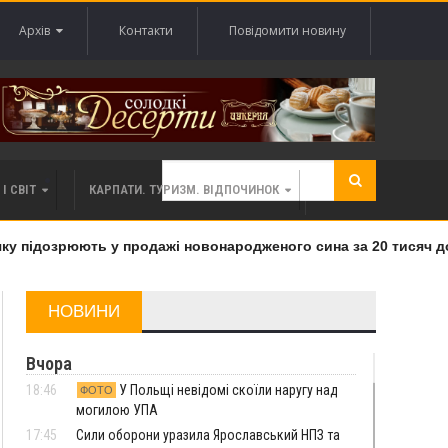
Архів
Контакти
Повідомити новину
І СВІТ
КАРПАТИ. ТУРИЗМ. ВІДПОЧИНОК
 підозрюють у продажі новонародженого сина за 20 тисяч дола
НОВИНИ
Вчора
18:46
У Польщі невідомі скоїли наругу над
ФОТО
могилою УПА
17:45
Сили оборони уразила Ярославський НПЗ та