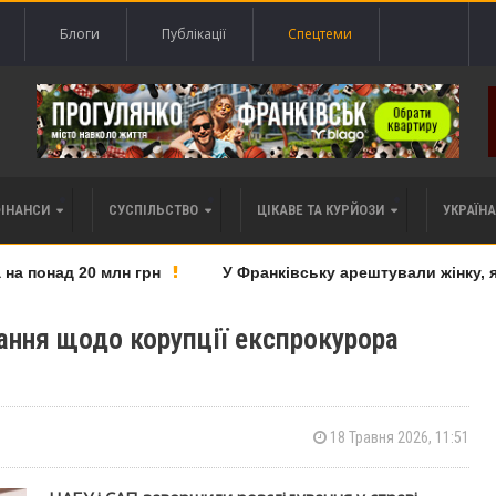
Блоги
Публікації
Спецтеми
ФІНАНСИ
СУСПІЛЬСТВО
ЦІКАВЕ ТА КУРЙОЗИ
УКРАЇНА 
 понад 20 млн грн
У Франківську арештували жінку, яку
ання щодо корупції експрокурора
18 Травня 2026, 11:51