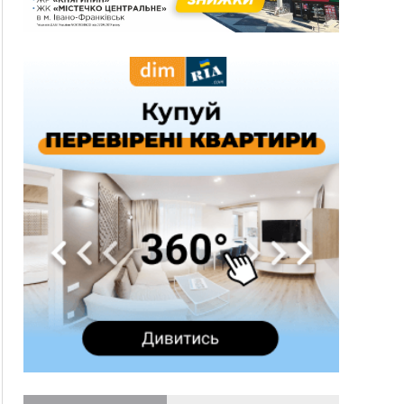
три дні блукав у лісі
13:14
Боднар розповів про реакцію влади Польщі
на атаки на українців та про зміни після 23
серпня
12:31
"Едельвейси" щемливо привітали рідну
ВІДЕО
Коломию з Днем міста
11:55
Вчора у Франківську, Коломиї, Долині та
Яремче зафіксували рекордну спеку
11:45
У Надвірній п'яна жінка побила малолітнього
хлопчика: суд призначив штраф і 30 тисяч
компенсації
11:17
У басейні Дністра встановилася гідрологічна
посуха - рівні води наблизилися до найнижчих
показників
11:09
У Бурштині поблизу АЗС сталася масова бійка,
поліція з'ясовує обставини
10:30
ФОП із Житомира після купівлі права
вимоги за 120 тисяч позивається до
Франківська на понад 20 млн грн
08:52
У горах біля Осмолоди за допомогою БПЛА
розшукали двох жінок, які заблукали під час