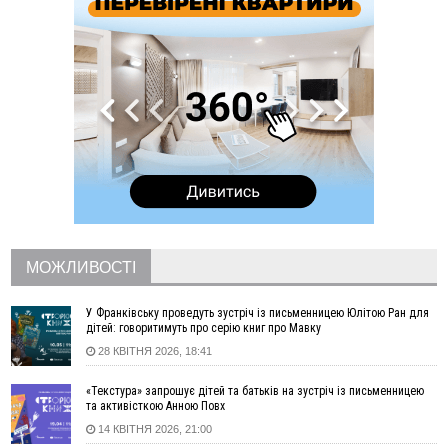
11:20
Водійка, яку на Сухомлинського побив інший керманич,
відмовилася від обвинувачення — справу закрили
10:45
У Франківську, Коломиї, Долині та Яремче 6 серпня
зафіксували рекордну спеку
10:02
Змушував надсилати інтимні фото: на Прикарпатті
затримали підозрюваного у розбещенні малолітньої
09:22
АМКУ розпочав справу проти Гвіздецької селищної ради
через різні ставки земельного податку
08:54
Синоптики попереджають про значний дощ на Прикарпатті
до кінця п'ятниці
08:45
Нафтогазову площу на межі Прикарпаття та Львівщини
повторно виставили на аукціон за 830 млн
МОЖЛИВОСТІ
06 Серпня
18:46
У Польщі невідомі скоїли наругу над могилою УПА
ФОТО
У Франківську проведуть зустріч із письменницею Юлітою Ран для
дітей: говоритимуть про серію книг про Мавку
17:45
Сили оборони уразила Ярославський НПЗ та кораблі
28 КВІТНЯ 2026, 18:41
берегової охорони фсб у Керчі
17:17
Скарби Музею писанкового розпису побачать
ВІДЕО
«Текстура» запрошує дітей та батьків на зустріч із письменницею
далеко за межами Коломиї
та активісткою Анною Повх
16:42
Поблизу Франківська п'яний на Chevrolet втікав від поліції
14 КВІТНЯ 2026, 21:00