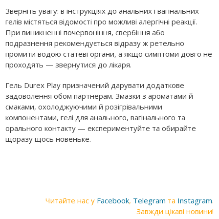
Зверніть увагу: в інструкціях до анальних і вагінальних
гелів містяться відомості про можливі алергічні реакції.
При виникненні почервоніння, свербіння або
подразнення рекомендується відразу ж ретельно
промити водою статеві органи, а якщо симптоми довго не
проходять — звернутися до лікаря.
Гель Durex Play призначений дарувати додаткове
задоволення обом партнерам. Змазки з ароматами й
смаками, охолоджуючими й розігрівальними
компонентами, гелі для анального, вагінального та
орального контакту — експериментуйте та обирайте
щоразу щось новеньке.
Читайте нас у
Facebook
,
Telegram
та
Instagram
.
Завжди цікаві новини!