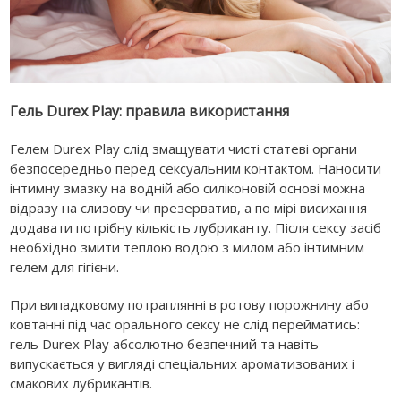
Гель Durex Play: правила використання
Гелем Durex Play слід змащувати чисті статеві органи
безпосередньо перед сексуальним контактом. Наносити
інтимну змазку на водній або силіконовій основі можна
відразу на слизову чи презерватив, а по мірі висихання
додавати потрібну кількість лубриканту. Після сексу засіб
необхідно змити теплою водою з милом або інтимним
гелем для гігієни.
При випадковому потраплянні в ротову порожнину або
ковтанні під час орального сексу не слід перейматись:
гель Durex Play абсолютно безпечний та навіть
випускається у вигляді спеціальних ароматизованих і
смакових лубрикантів.