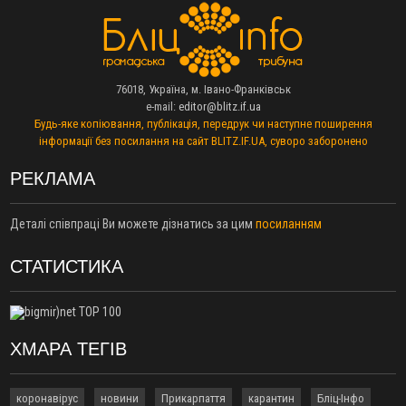
11:17
Росія вдарила по Харкову "Бандероллю": є постраждалі,
пошкоджено цивільне підприємство
10:54
Верховний суд повернув державі 1,5 га лісу із трьома
ставками в Івано-Франківській громаді
10:10
На Каскаді замість веж планують зробити сквер з
76018, Україна, м. Івано-Франківськ
дитмайданчиком
e-mail:
editor@blitz.if.ua
Будь-яке копіювання, публікація, передрук чи наступне поширення
09:31
На Верховинщині під час пожежі будинку травмувалась
інформації без посилання на сайт BLITZ.IF.UA, суворо заборонено
жінка
09:09
35 цимбалістів на Говерлі встановили Рекорд
ВІДЕО
РЕКЛАМА
України
08:37
На Прикарпатті за пів року трапилось понад 100 ДТП через
Деталі співпраці Ви можете дізнатись за цим
посиланням
нетверезих водіїв
08:08
рф масовано атакувала Київ та область: 14 загиблих,
СТАТИСТИКА
десятки постраждалих і пожежі (фото, відео)
04 Серпня
19:49
«Коли я обернувся, ворог уже був у нашій траншеї»:
командир з Надвірної на псевдо «Француз»
ХМАРА ТЕГІВ
19:34
В міському озері Франківська втопився чоловік
18:45
Є висока потреба у кількох групах крові: прикарпатців
коронавірус
новини
Прикарпаття
карантин
Бліц-Інфо
просять у серпні ставати донорами