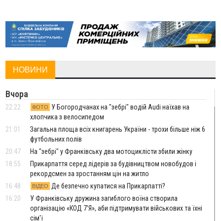
НОВИНИ
Вчора
22:22
У Богородчанах на "зебрі" водій Audi наїхав на
ФОТО
хлопчика з велосипедом
21:01
Загальна площа всіх книгарень України - трохи більше ніж 6
футбольних полів
20:47
На "зебрі" у Франківську два мотоциклісти збили жінку
18:55
Прикарпаття серед лідерів за будівництвом новобудов і
рекордсмен за зростанням цін на житло
16:48
Де безпечно купатися на Прикарпатті?
ВІДЕО
16:20
У Франківську дружина загиблого воїна створила
організацію «КОД 7'Я», аби підтримувати військових та їхні
сім'ї