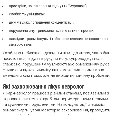
простріли, поколювання, відчуття “мурашок”;
слабкість у кінцівках;
шум у вухах, погіршення концентрації;
порушення сну, тривожність, вегетативні прояви;
наслідки травм, інсультів або перенесених неврологічних
захворювань.
Особливо небажано відкладати візит до лікаря, якщо біль
посилюється, віддає в руку чи ногу, супроводжується
слабкістю, порушенням чутливості або обмеженням рухів.
У таких випадках самолікування може лише тимчасово
зменшити симптоми, але не вирішити причину проблеми.
Які захворювання лікує невролог
Лікар-невролог працює з різними станами, пов’язаними з
нервовою системою, хребтом, периферичними нервами
та судинними порушеннями. На консультації спеціаліст
збирає скарги, уточнює історію захворювання, проводить