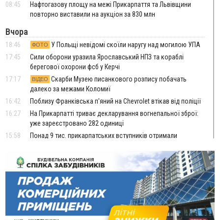
08:45
Нафтогазову площу на межі Прикарпаття та Львівщини
повторно виставили на аукціон за 830 млн
Вчора
18:46
У Польщі невідомі скоїли наругу над могилою УПА
ФОТО
17:45
Сили оборони уразила Ярославський НПЗ та кораблі
берегової охорони фсб у Керчі
17:17
Скарби Музею писанкового розпису побачать
ВІДЕО
далеко за межами Коломиї
16:42
Поблизу Франківська п'яний на Chevrolet втікав від поліції
16:27
На Прикарпатті триває декларування вогнепальної зброї:
уже зареєстровано 282 одиниці
15:58
Понад 9 тис. прикарпатських вступників отримали
рекомендації до зарахування на бакалаврат у ВНЗ
15:28
Кілька вулиць у Долині тимчасово залишаться без газу
15:02
У Старуні відбулася Патріарша проща
ФОТО
14:35
Не знає англійську на достатньому рівні. Франківець Лев
Кишакевич не зможе стати суддею Міжнародного
кримінального суду
14:14
У Ворохті проведуть Кубок ФЛСУ зі стрибків на лижах,