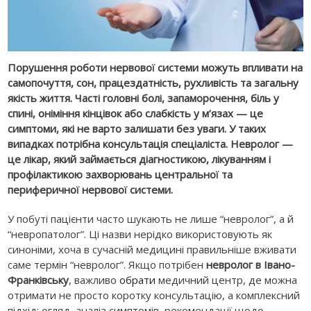
Порушення роботи нервової системи можуть впливати на
самопочуття, сон, працездатність, рухливість та загальну
якість життя. Часті головні болі, запаморочення, біль у
спині, оніміння кінцівок або слабкість у м’язах — це
симптоми, які не варто залишати без уваги. У таких
випадках потрібна консультація спеціаліста. Невролог —
це лікар, який займається діагностикою, лікуванням і
профілактикою захворювань центральної та
периферичної нервової системи.
У побуті пацієнти часто шукають не лише “невролог”, а й
“невропатолог”. Ці назви нерідко використовують як
синоніми, хоча в сучасній медицині правильніше вживати
саме термін “невролог”. Якщо потрібен
невролог в Івано-
Франківську
, важливо
обрати
медичний центр, де можна
отримати не просто коротку консультацію, а комплексний
підхід: огляд, аналіз симптомів, рекомендації щодо