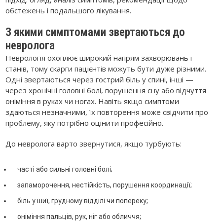
обстежень і подальшого лікування.
З якими симптомами звертаються до
невролога
Неврологія охоплює широкий напрям захворювань і
станів, тому скарги пацієнтів можуть бути дуже різними.
Одні звертаються через гострий біль у спині, інші —
через хронічні головні болі, порушення сну або відчуття
оніміння в руках чи ногах. Навіть якщо симптоми
здаються незначними, їх повторення може свідчити про
проблему, яку потрібно оцінити професійно.
До невролога варто звернутися, якщо турбують:
часті або сильні головні болі;
запаморочення, нестійкість, порушення координації;
біль у шиї, грудному відділі чи попереку;
оніміння пальців, рук, ніг або обличчя;