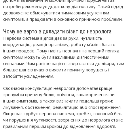
потреби рекомендує додаткову діагностику. Такий підхід
дозволяє не обмежуватися тимчасовим усуненням
симптомів, а працювати з основною причиною проблеми.
Чому не варто відкладати візит до невролога
Нервова система відповідає за рухи, чутливість,
координацію, реакції організму, роботу м’язів і багато
інших процесів. Тому навіть незначні на перший погляд
симптоми можуть бути важливими діагностичними
сигналами. Чим раніше пацієнт звертається до лікаря, тим
більше шансів вчасно виявити причину порушень і
запобігти ускладненням.
Своєчасна консультація невролога допомагає краще
зрозуміти причину болю, оніміння, запаморочення чи
інших симптомів, а також визначити подальші кроки:
лікування, обстеження, реабілітацію або спостереження.
Якщо вас турбує нервова система, хребет, головний біль
чи порушення чутливості, звернення до невролога стане
правильним першим кроком до відновлення здоров’я.