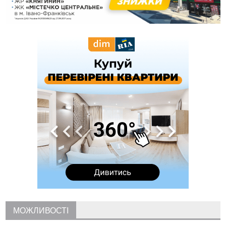
пам'яті оборонця Богдана Бухонка
13:30
На Калущині розшукали чоловіка, який три дні
ФОТО
блукав у лісі
13:14
Боднар розповів про реакцію влади Польщі на атаки на
українців та про зміни після 23 серпня
12:31
"Едельвейси" щемливо привітали рідну Коломию з
ВІДЕО
Днем міста
11:55
Вчора у Франківську, Коломиї, Долині та Яремче
зафіксували рекордну спеку
11:45
У Надвірній п'яна жінка побила малолітнього хлопчика: суд
призначив штраф і 30 тисяч компенсації
11:17
У басейні Дністра встановилася гідрологічна посуха - рівні
води наблизилися до найнижчих показників
11:09
У Бурштині поблизу АЗС сталася масова бійка, поліція
з'ясовує обставини
10:30
ФОП із Житомира після купівлі права вимоги за 120
тисяч позивається до Франківська на понад 20 млн грн
08:52
У горах біля Осмолоди за допомогою БПЛА розшукали
двох жінок, які заблукали під час збирання ягід
МОЖЛИВОСТІ