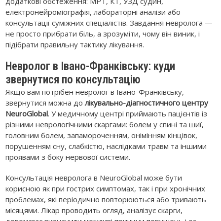
додаткові обстеження: МРТ, КТ, УЗД судин,
електронейроміографія, лабораторні аналізи або
консультації суміжних спеціалістів. Завдання невролога —
не просто прибрати біль, а зрозуміти, чому він виник, і
підібрати правильну тактику лікування.
Невролог в Івано-Франківську: куди
звернутися по консультацію
Якщо вам потрібен невролог в Івано-Франківську,
звернутися можна до
лікувально-діагностичного центру
NeuroGlobal
. У медичному центрі приймають пацієнтів із
різними неврологічними скаргами: болем у спині та шиї,
головним болем, запамороченням, онімінням кінцівок,
порушенням сну, слабкістю, наслідками травм та іншими
проявами з боку нервової системи.
Консультація невролога в NeuroGlobal може бути
корисною як при гострих симптомах, так і при хронічних
проблемах, які періодично повторюються або тривають
місяцями. Лікар проводить огляд, аналізує скарги,
допомагає визначити можливі причини порушень і за