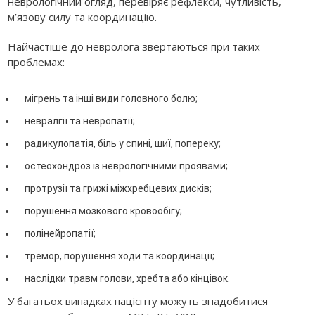
неврологічний огляд, перевіряє рефлекси, чутливість,
м’язову силу та координацію.
Найчастіше до невролога звертаються при таких
проблемах:
мігрень та інші види головного болю;
невралгії та невропатії;
радикулопатія, біль у спині, шиї, попереку;
остеохондроз із неврологічними проявами;
протрузії та грижі міжхребцевих дисків;
порушення мозкового кровообігу;
полінейропатії;
тремор, порушення ходи та координації;
наслідки травм голови, хребта або кінцівок.
У багатьох випадках пацієнту можуть знадобитися