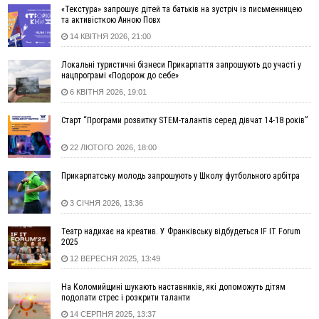
«Текстура» запрошує дітей та батьків на зустріч із письменницею
14:59
У Болгарії затримали прикарпатця, який виготовляв
та активісткою Анною Повх
наркотики для міжнародного синдикату
14 КВІТНЯ 2026, 21:00
14:47
Стефанішина отримала нову підозру. Їй обирають
запобіжний захід
Локальні туристичні бізнеси Прикарпаття запрошують до участі у
нацпрограмі «Подорож до себе»
14:02
«Пілот з Лондона» видурив у жительки Коломийщини
майже 64 тисячі гривень
6 КВІТНЯ 2026, 19:01
13:13
У четвер на Прикарпатті очікується сильна спека до 39°
Старт “Програми розвитку STEM-талантів серед дівчат 14-18 років”
13:00
На Снятинщині спіймали чоловіка, який зливав з цистерни
у полі невідому речовину
22 ЛЮТОГО 2026, 18:00
12:29
У МОЗ змінили підхід до госпіталізації та оновили правила
роботи стаціонарів
Прикарпатську молодь запрошують у Школу футбольного арбітра
12:07
На межі Прикарпаття і Тернопільщини невідомі засипали
3 СІЧНЯ 2026, 13:36
русло Золотої Липи та облаштували переправу
11:44
У Франківську та Яремче зафіксували нові температурні
Театр надихає на креатив. У Франківську відбудеться IF IT Forum
рекорди
2025
11:17
Росія вдарила по Харкову "Бандероллю": є постраждалі,
12 ВЕРЕСНЯ 2025, 13:49
пошкоджено цивільне підприємство
На Коломийщині шукають наставників, які допоможуть дітям
10:54
Верховний суд повернув державі 1,5 га лісу із трьома
подолати стрес і розкрити таланти
ставками в Івано-Франківській громаді
14 СЕРПНЯ 2025, 13:37