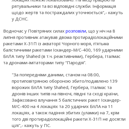
рятувальники та всі відповідні служби. Інформація
щодо жертв та постраждалих уточнюється",- кажуть
у ДСНС.
Водночас у Повітряних силах
розповіли
, що у ніч на 8
липня противник атакував двома протирадіолокаційними
ракетами Х-31П із акваторії Чорного моря, п’ятьма
балістичними ракетами Іскандер-М/С-400, 169 ударними
БпЛА типу Shahed (в т.ч. реактивними), Гербера, Італмас
та дронами-імітаторами типу “Пародія”.
"За попередніми даними, станом на 08:00,
протиповітряною обороною збито/подавлено 139
ворожих БпЛА типу Shahed, Гербера, Італмас та
дронів інших типів на півночі, півдні та сході країни,
Зафіксовано влучання 5 балістичних ракет Іскандер-
М/С-400 на 4 локаціях та 20 ударних БпЛА на 11
локаціях, а також падіння збитих (уламки) на 7, крім
того дві протирадіолокаційні ракети Х-31П не досягли
цілі",- кажуть у ПС.