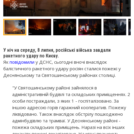
У ніч на середу, 8 липня, російські війська завдали
ракетного удару по Києву.
Як
повідомили
у ДСНС, сьогодні вночі внаслідок
балістичного ракетного удару росіян сталися пожежі у
Деснянському та Святошинському районах столиці.
"У Святошинському районі зайнялося в
адміністративній будівлі та складських приміщеннях. 2
особи постраждали, з яких 1 - госпіталізовано. За
іншою адресою горів гаражний кооператив. Пожежу
ліквідовано. Також внаслідок обстрілу пошкоджено
адмінбудівлю та трамваї. У Деснянському районі -
пожежа складських приміщень. Наразі на всіх інших
локаціях пожежі локалізовано. На місці працюють