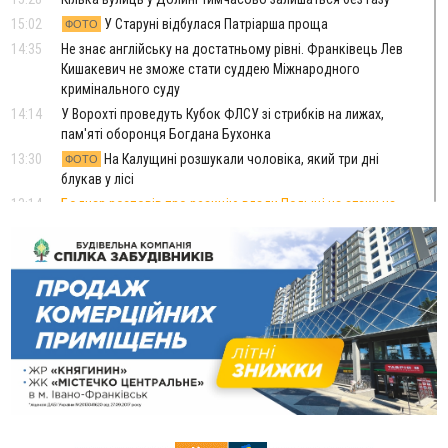
15:02
У Старуні відбулася Патріарша проща
ФОТО
14:35
Не знає англійську на достатньому рівні. Франківець Лев
Кишакевич не зможе стати суддею Міжнародного
кримінального суду
14:14
У Ворохті проведуть Кубок ФЛСУ зі стрибків на лижах,
пам'яті оборонця Богдана Бухонка
13:30
На Калущині розшукали чоловіка, який три дні
ФОТО
блукав у лісі
13:14
Боднар розповів про реакцію влади Польщі на атаки на
українців та про зміни після 23 серпня
12:31
"Едельвейси" щемливо привітали рідну Коломию з
ВІДЕО
Днем міста
11:55
Вчора у Франківську, Коломиї, Долині та Яремче
зафіксували рекордну спеку
11:45
У Надвірній п'яна жінка побила малолітнього хлопчика: суд
призначив штраф і 30 тисяч компенсації
11:17
У басейні Дністра встановилася гідрологічна посуха - рівні
води наблизилися до найнижчих показників
11:09
У Бурштині поблизу АЗС сталася масова бійка, поліція