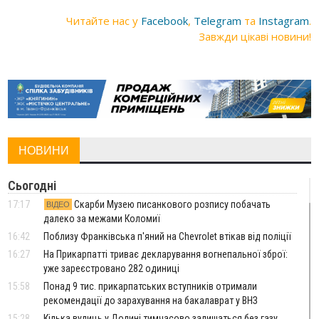
Читайте нас у
Facebook
,
Telegram
та
Instagram
.
Завжди цікаві новини!
НОВИНИ
Сьогодні
17:17
Скарби Музею писанкового розпису побачать
ВІДЕО
далеко за межами Коломиї
16:42
Поблизу Франківська п'яний на Chevrolet втікав від поліції
16:27
На Прикарпатті триває декларування вогнепальної зброї:
уже зареєстровано 282 одиниці
15:58
Понад 9 тис. прикарпатських вступників отримали
рекомендації до зарахування на бакалаврат у ВНЗ
15:28
Кілька вулиць у Долині тимчасово залишаться без газу