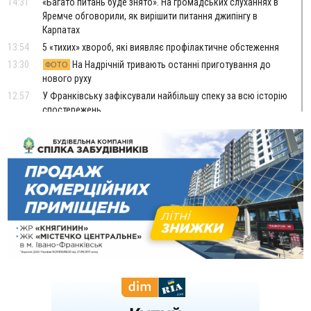
14:31
«Багато питань буде знято». На громадських слуханнях в
Яремче обговорили, як вирішити питання джипінгу в
Карпатах
13:54
5 «тихих» хвороб, які виявляє профілактичне обстеження
13:30
На Надрічній тривають останні приготування до
ФОТО
нового руху
12:57
У Франківську зафіксували найбільшу спеку за всю історію
спостережень
12:24
Лікування наркоманії Київ: чому важливо розпочати
терапію якомога раніше
12:00
Франківця, який у Косові викрав за магазину понад 640
тисяч гривень у валюті, засудили до 5 років
11:50
Податкова передасть в Міноборони для "Оберегу" дані про
чоловіків 18–60 років
11:20
Водійка, яку на Сухомлинського побив інший керманич,
відмовилася від обвинувачення — справу закрили
10:45
У Франківську, Коломиї, Долині та Яремче 6 серпня
зафіксували рекордну спеку
10:02
Змушував надсилати інтимні фото: на Прикарпатті
затримали підозрюваного у розбещенні малолітньої