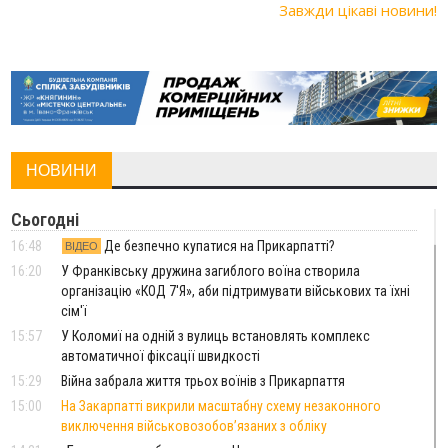
Завжди цікаві новини!
НОВИНИ
Сьогодні
16:48
Де безпечно купатися на Прикарпатті?
ВІДЕО
16:20
У Франківську дружина загиблого воїна створила
організацію «КОД 7'Я», аби підтримувати військових та їхні
сім'ї
15:57
У Коломиї на одній з вулиць встановлять комплекс
автоматичної фіксації швидкості
15:29
Війна забрала життя трьох воїнів з Прикарпаття
15:00
На Закарпатті викрили масштабну схему незаконного
виключення військовозобов’язаних з обліку