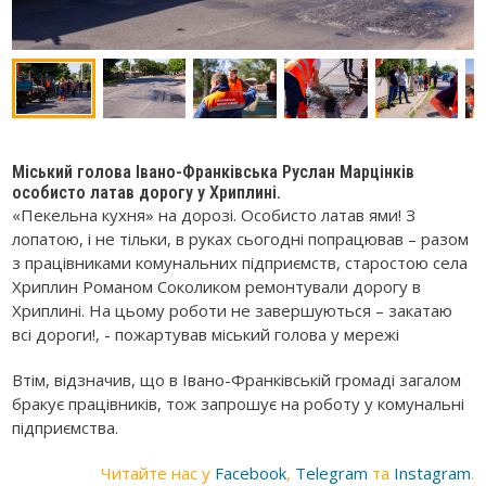
Міський голова Івано-Франківська Руслан Марцінків
особисто латав дорогу у Хриплині.
«Пекельна кухня» на дорозі. Особисто латав ями! З
лопатою, і не тільки, в руках сьогодні попрацював – разом
з працівниками комунальних підприємств, старостою села
Хриплин Романом Соколиком ремонтували дорогу в
Хриплині. На цьому роботи не завершуються – закатаю
всі дороги!, - пожартував міський голова у мережі
Втім, відзначив, що в Івано-Франківській громаді загалом
бракує працівників, тож запрошує на роботу у комунальні
підприємства.
Читайте нас у
Facebook
,
Telegram
та
Instagram
.