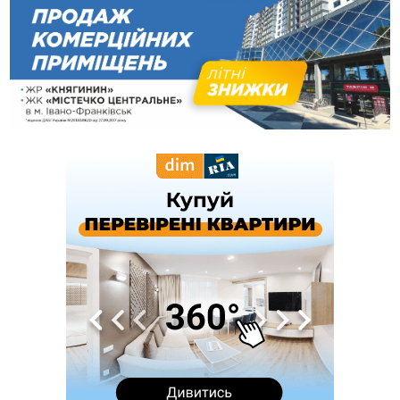
10:02
Змушував надсилати інтимні фото: на Прикарпатті
затримали підозрюваного у розбещенні малолітньої
09:22
АМКУ розпочав справу проти Гвіздецької селищної ради
через різні ставки земельного податку
08:54
Синоптики попереджають про значний дощ на Прикарпатті
до кінця п'ятниці
08:45
Нафтогазову площу на межі Прикарпаття та Львівщини
повторно виставили на аукціон за 830 млн
Вчора
18:46
У Польщі невідомі скоїли наругу над могилою УПА
ФОТО
17:45
Сили оборони уразила Ярославський НПЗ та кораблі
берегової охорони фсб у Керчі
17:17
Скарби Музею писанкового розпису побачать
ВІДЕО
далеко за межами Коломиї
16:42
Поблизу Франківська п'яний на Chevrolet втікав від поліції
16:27
На Прикарпатті триває декларування вогнепальної зброї:
уже зареєстровано 282 одиниці
15:58
Понад 9 тис. прикарпатських вступників отримали
рекомендації до зарахування на бакалаврат у ВНЗ