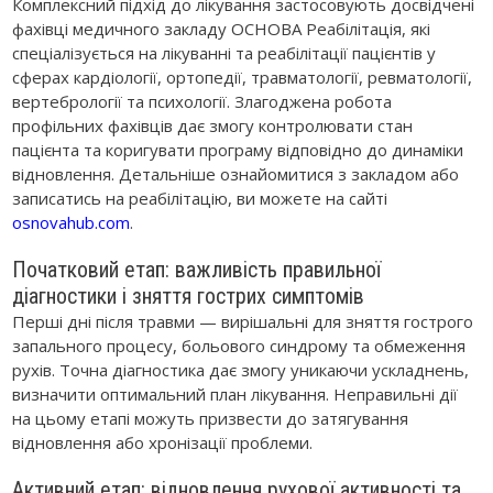
Комплексний підхід до лікування застосовують досвідчені
фахівці медичного закладу ОСНОВА Реабілітація, які
спеціалізується на лікуванні та реабілітації пацієнтів у
сферах кардіології, ортопедії, травматології, ревматології,
вертебрології та психології. Злагоджена робота
профільних фахівців дає змогу контролювати стан
пацієнта та коригувати програму відповідно до динаміки
відновлення. Детальніше ознайомитися з закладом або
записатись на реабілітацію, ви можете на сайті
osnovahub.com
.
Початковий етап: важливість правильної
діагностики і зняття гострих симптомів
Перші дні після травми — вирішальні для зняття гострого
запального процесу, больового синдрому та обмеження
рухів. Точна діагностика дає змогу уникаючи ускладнень,
визначити оптимальний план лікування. Неправильні дії
на цьому етапі можуть призвести до затягування
відновлення або хронізації проблеми.
Активний етап: відновлення рухової активності та