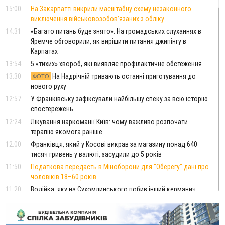
15:00
На Закарпатті викрили масштабну схему незаконного
виключення військовозобов’язаних з обліку
14:31
«Багато питань буде знято». На громадських слуханнях в
Яремче обговорили, як вирішити питання джипінгу в
Карпатах
13:54
5 «тихих» хвороб, які виявляє профілактичне обстеження
13:30
На Надрічній тривають останні приготування до
ФОТО
нового руху
12:57
У Франківську зафіксували найбільшу спеку за всю історію
спостережень
12:24
Лікування наркоманії Київ: чому важливо розпочати
терапію якомога раніше
12:00
Франківця, який у Косові викрав за магазину понад 640
тисяч гривень у валюті, засудили до 5 років
11:50
Податкова передасть в Міноборони для "Оберегу" дані про
чоловіків 18–60 років
11:20
Водійка, яку на Сухомлинського побив інший керманич,
відмовилася від обвинувачення — справу закрили
10:45
У Франківську, Коломиї, Долині та Яремче 6 серпня
зафіксували рекордну спеку