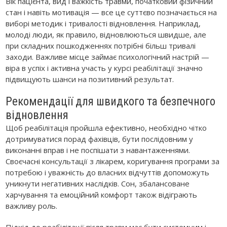
Вік пацієнта, вид і важкість травми, початковий фізичний
стан і навіть мотивація — все це суттєво позначається на
виборі методик і тривалості відновлення. Наприклад,
молоді люди, як правило, відновлюються швидше, але
при складних пошкодженнях потрібні більш тривалі
заходи. Важливе місце займає психологічний настрій —
віра в успіх і активна участь у курсі реабілітації значно
підвищують шанси на позитивний результат.
Рекомендації для швидкого та безпечного
відновлення
Щоб реабілітація пройшла ефективно, необхідно чітко
дотримуватися порад фахівців, бути послідовним у
виконанні вправ і не поспішати з навантаженнями.
Своєчасні консультації з лікарем, коригування програми за
потребою і уважність до власних відчуттів допоможуть
уникнути негативних наслідків. Сон, збалансоване
харчування та емоційний комфорт також відіграють
важливу роль.
Підхід до реабілітації після травм має бути системним і