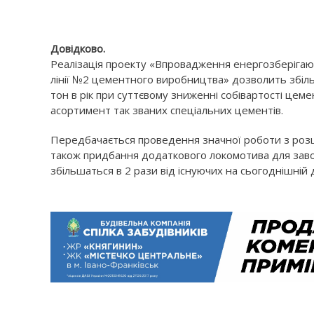
Довідково.
Реалізація проекту «Впровадження енергозберігаю
лінії №2 цементного виробництва» дозволить збіл
тон в рік при суттєвому зниженні собівартості цем
асортимент так званих спеціальних цементів.
Передбачається проведення значної роботи з розши
також придбання додаткового локомотива для завоз
збільшаться в 2 рази від існуючих на сьогоднішній 