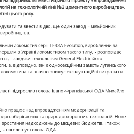
ії на підприємстві інвестиційного Проекту «Впровадження
гій на технологічній лінії №2 цементного виробництва»,
ітні цього року.
дувати та ввести в дію, ще один завод – мільйонник
 виробництва.
ьний локомотив серії ТЕ33А Evolution, вироблений за
є першим в Україні локомотивом такого типу, - розповідає
, - завдяки технологіям General Electric його
ги, а, відповідно, він є односекційним замість луганського
 локомотива та значно знижує експлуатаційні витрати на
бласті підкреслив голова Івано-Франківської ОДА Михайло
йно працює над впровадженням модернізації та
нергозберігаючих та природоохоронних технологій. Нове
єве зростання надходжень до місцевих бюджетів, і також
, – наголошує голова ОДА .