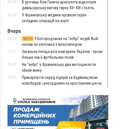
09:53
В урочищі біля Галича археологи відкопали
давньоруську вагову гирку XII–XIII століть
09:39
У Франківську медики провели серію
складних операцій на аорті
Вчора
22:22
У Богородчанах на "зебрі" водій Audi
ФОТО
наїхав на хлопчика з велосипедом
21:01
Загальна площа всіх книгарень України - трохи
більше ніж 6 футбольних полів
20:47
На "зебрі" у Франківську два мотоциклісти
збили жінку
18:55
Прикарпаття серед лідерів за будівництвом
новобудов і рекордсмен за зростанням цін на
житло
16:48
Де безпечно купатися на Прикарпатті?
ВІДЕО
16:20
У Франківську дружина загиблого воїна
створила організацію «КОД 7'Я», аби
підтримувати військових та їхні сім'ї
15:57
У Коломиї на одній з вулиць встановлять
комплекс автоматичної фіксації швидкості