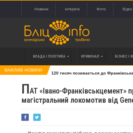
Новини
Інтерв'ю
Фото
Відео
ВЛАДА І ПОЛІТИКА
КРИМІНАЛ
БІЗНЕС І 
ВАЖЛИВІ НОВИНИ
івлі права вимоги за 120 тисяч позивається до Франківська на
П
АТ «Івано-Франківськцемент» 
магістральний локомотив від Gener