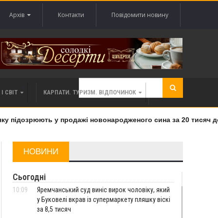
Архів
Контакти
Повідомити новину
І СВІТ
КАРПАТИ. ТУРИЗМ. ВІДПОЧИНОК
 підозрюють у продажі новонародженого сина за 20 тисяч дол
НОВИНИ
Сьогодні
10:09
Яремчанський суд виніс вирок чоловіку, який
у Буковелі вкрав із супермаркету пляшку віскі
за 8,5 тисяч