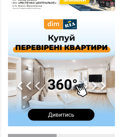
15:29
Війна забрала життя трьох воїнів з
Прикарпаття
15:00
На Закарпатті викрили масштабну схему
незаконного виключення
військовозобов’язаних з обліку
14:31
«Багато питань буде знято». На громадських
слуханнях в Яремче обговорили, як вирішити
питання джипінгу в Карпатах
13:54
5 «тихих» хвороб, які виявляє профілактичне
обстеження
13:30
На Надрічній тривають останні
ФОТО
приготування до нового руху
12:57
У Франківську зафіксували найбільшу спеку за
всю історію спостережень
12:24
Лікування наркоманії Київ: чому важливо
розпочати терапію якомога раніше
12:00
Франківця, який у Косові викрав за магазину
понад 640 тисяч гривень у валюті, засудили до
5 років
11:50
Податкова передасть в Міноборони для