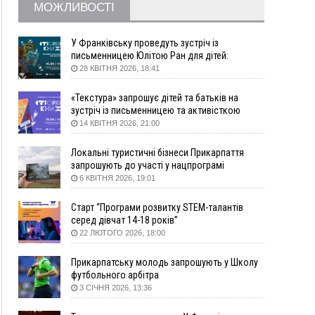
МОЖЛИВОСТІ
"Оберегу" дані про чоловіків 18–60 років
11:20
Водійка, яку на Сухомлинського побив інший
керманич, відмовилася від обвинувачення —
У Франківську проведуть зустріч із
справу закрили
письменницею Юлітою Ран для дітей:
говоритимуть про серію книг про Мавку
28 КВІТНЯ 2026, 18:41
10:45
У Франківську, Коломиї, Долині та Яремче 6
серпня зафіксували рекордну спеку
«Текстура» запрошує дітей та батьків на
10:02
Змушував надсилати інтимні фото: на
зустріч із письменницею та активісткою
Прикарпатті затримали підозрюваного у
Анною Повх
14 КВІТНЯ 2026, 21:00
розбещенні малолітньої
09:22
АМКУ розпочав справу проти Гвіздецької
Локальні туристичні бізнеси Прикарпаття
селищної ради через різні ставки земельного
запрошують до участі у нацпрограмі
податку
«Подорож до себе»
6 КВІТНЯ 2026, 19:01
08:54
Синоптики попереджають про значний дощ на
Старт “Програми розвитку STEM-талантів
Прикарпатті до кінця п'ятниці
серед дівчат 14-18 років”
08:45
Нафтогазову площу на межі Прикарпаття та
22 ЛЮТОГО 2026, 18:00
Львівщини повторно виставили на аукціон за
830 млн
Прикарпатську молодь запрошують у Школу
футбольного арбітра
06 Серпня
3 СІЧНЯ 2026, 13:36
18:46
У Польщі невідомі скоїли наругу над
ФОТО
могилою УПА