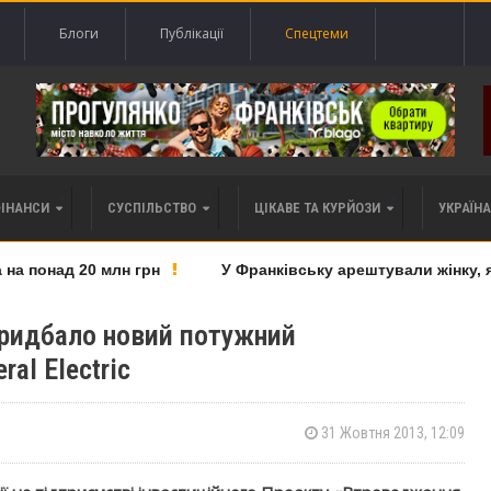
Блоги
Публікації
Спецтеми
ФІНАНСИ
СУСПІЛЬСТВО
ЦІКАВЕ ТА КУРЙОЗИ
УКРАЇНА 
 понад 20 млн грн
У Франківську арештували жінку, яку
придбало новий потужний
al Electric
31 Жовтня 2013, 12:09