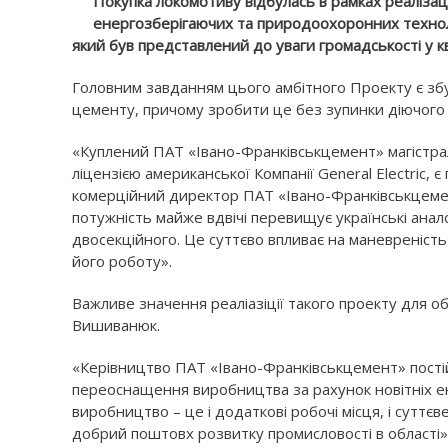
Покупка локомотиву відбулась в рамках реалізац
енергозберігаючих та природоохоронних техноло
який був представлений до уваги громадськості у кв
Головним завданням цього амбітного Проекту є збу
цементу, причому зробити це без зупинки діючого
«Куплений ПАТ «Івано-Франківськцемент» магістрал
ліцензією американської Компанії General Electric, 
комерційний директор ПАТ «Івано-Франківськцемент»
потужність майже вдвічі перевищує українські анало
двосекційного. Це суттєво впливає на маневреність
його роботу».
Важливе значення реаліазіції такого проекту для о
Вишиванюк.
«Керівництво ПАТ «Івано-Франківськцемент» пості
переоснащення виробництва за рахунок новітніх е
виробництво – це і додаткові робочі місця, і сутт
добрий поштовх розвитку промисловості в області»