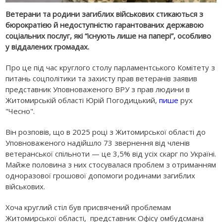
Ветерани та родини загиблих військових стикаються з
бюрократією й недоступністю гарантованих державою
соціальних послуг, які “існують лише на папері”, особливо
у віддалених громадах.
Про це під час круглого столу парламентського Комітету з
питань соцполітики та захисту прав ветеранів заявив
представник Уповноваженого ВРУ з прав людини в
Житомирській області Юрій Погодицький,
пише
рух
"Чесно".
Він розповів, що в 2025 році з Житомирської області до
Уповноваженого надійшло 73 звернення від членів
ветеранської спільноти — це 3,5% від усіх скарг по Україні.
Майже половина з них стосувалася проблем з отриманням
одноразової грошової допомоги родинами загиблих
військових.
Хоча круглий стіл був присвячений проблемам
Житомирської області, представник Офісу омбудсмана