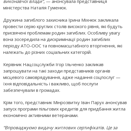
виконавчої влади”
, — анонсувала представниця
міністерства Наталія Гуменюк.
Дружина загиблого захисника Ірина Міхнюк закликала
провести серію круглих столів високого рівня, які будуть
присвячені проблемам родин загиблих. Особливу увагу
вона зосередила на дискримінації родин загиблих
періоду АТО-ООС та повномасштабного вторгнення, які
належать до різних соціальних категорій.
Керівник Нацсоцслужби Ігор Ільченко закликав
запрошувати на такі заходи представників органів
місцевого самоврядування, адже надання соцпослуг —
їхня відповідальність і важливо, щоб послуги
забезпечували в громадах.
Крім того, представник Мінрозвитку Іван Парух анонсував
запуск програми пільгових кредитів для придбання житла
економічно активними ветеранами.
“Впроваджуємо видачу житлових сертифікатів. Це за