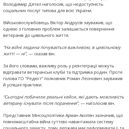
Володимир Дятел наголосив, що недоступність
соціальних послуг типова для всієї України.
Військовослужбовець Віктор Андрусів зауважив, що
однією з головних проблем залишається повернення
ветеранів до цивільного життя.
“На війні людина почувається важливою, в цивільному
житті — ні”,
— сказав він.
За його словами, важливу роль у реінтеграції можуть
відігравати ветеранські клуби та підтримка родин. Проте
голова ГО “Редюїт” полковник Роман Леонович зауважив
й успішні практики.
“Сьогодні побачили реальні кейси, які дають можливість
ветерану існувати після поранення”,
— наголосив він.
Представник Мінсоцполітики Арман Акопян зазначив, що
повномасштабна війна суттєво навантажила систему
соціального захисту, тому держава має реформувати її та