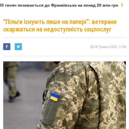
 тисяч позивається до Франківська на понад 20 млн грн
“Пільги існують лише на папері”: ветерани
скаржаться на недоступність соцпослуг
28 Травня 2026, 11:08