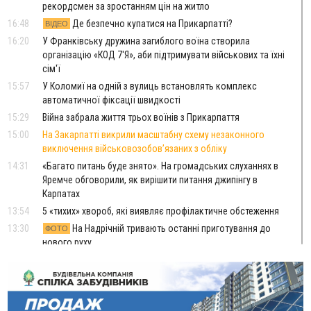
рекордсмен за зростанням цін на житло
16:48
Де безпечно купатися на Прикарпатті?
ВІДЕО
16:20
У Франківську дружина загиблого воїна створила
організацію «КОД 7'Я», аби підтримувати військових та їхні
сім'ї
15:57
У Коломиї на одній з вулиць встановлять комплекс
автоматичної фіксації швидкості
15:29
Війна забрала життя трьох воїнів з Прикарпаття
15:00
На Закарпатті викрили масштабну схему незаконного
виключення військовозобов’язаних з обліку
14:31
«Багато питань буде знято». На громадських слуханнях в
Яремче обговорили, як вирішити питання джипінгу в
Карпатах
13:54
5 «тихих» хвороб, які виявляє профілактичне обстеження
13:30
На Надрічній тривають останні приготування до
ФОТО
нового руху
12:57
У Франківську зафіксували найбільшу спеку за всю історію
спостережень
12:24
Лікування наркоманії Київ: чому важливо розпочати
терапію якомога раніше