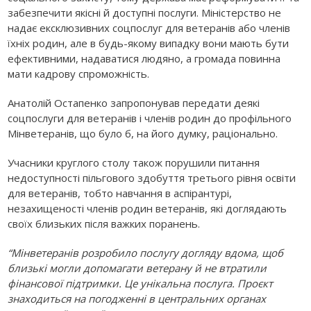
забезпечити якісні й доступні послуги. Міністерство не
надає ексклюзивних соцпослуг для ветеранів або членів
їхніх родин, але в будь-якому випадку вони мають бути
ефективними, надаватися людяно, а громада повинна
мати кадрову спроможність.
Анатолій Остапенко запропонував передати деякі
соцпослуги для ветеранів і членів родин до профільного
Мінветеранів, що було б, на його думку, раціонально.
Учасники круглого столу також порушили питання
недоступності пільгового здобуття третього рівня освіти
для ветеранів, тобто навчання в аспірантурі,
незахищеності членів родин ветеранів, які доглядають
своїх близьких після важких поранень.
“Мінветеранів розробило послугу догляду вдома, щоб
близькі могли допомагати ветерану й не втратили
фінансової підтримки. Це унікальна послуга. Проєкт
знаходиться на погодженні в центральних органах