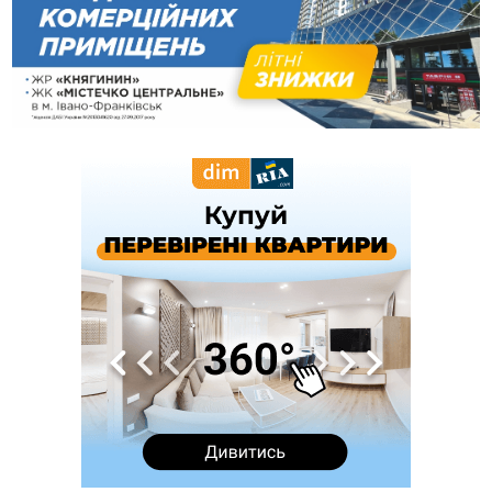
12:00
Франківця, який у Косові викрав за магазину понад 640
тисяч гривень у валюті, засудили до 5 років
11:50
Податкова передасть в Міноборони для "Оберегу" дані про
чоловіків 18–60 років
11:20
Водійка, яку на Сухомлинського побив інший керманич,
відмовилася від обвинувачення — справу закрили
10:45
У Франківську, Коломиї, Долині та Яремче 6 серпня
зафіксували рекордну спеку
10:02
Змушував надсилати інтимні фото: на Прикарпатті
затримали підозрюваного у розбещенні малолітньої
09:22
АМКУ розпочав справу проти Гвіздецької селищної ради
через різні ставки земельного податку
08:54
Синоптики попереджають про значний дощ на Прикарпатті
до кінця п'ятниці
08:45
Нафтогазову площу на межі Прикарпаття та Львівщини
повторно виставили на аукціон за 830 млн
Вчора
18:46
У Польщі невідомі скоїли наругу над могилою УПА
ФОТО
17:45
Сили оборони уразила Ярославський НПЗ та кораблі