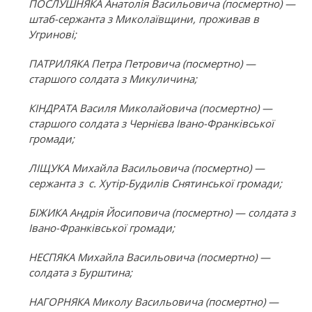
ПОСЛУШНЯКА Анатолія Васильовича (посмертно) —
штаб-сержанта з Миколаївщини, проживав в
Угринові;
ПАТРИЛЯКА Петра Петровича (посмертно) —
старшого солдата з Микуличина;
КІНДРАТА Василя Миколайовича (посмертно) —
старшого солдата з Чернієва Івано-Франківської
громади;
ЛІЩУКА Михайла Васильовича (посмертно) —
сержанта з с. Хутір-Будилів Снятинської громади;
БІЖИКА Андрія Йосиповича (посмертно) — солдата з
Івано-Франківської громади;
НЕСПЯКА Михайла Васильовича (посмертно) —
солдата з Бурштина;
НАГОРНЯКА Миколу Васильовича (посмертно) —