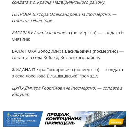
солдата з с. Красна Надвірнянського району
ПЕТРОВА Віктора Олександровича (посмертно) —
солдата з Надвірни.
БАСАРАБУ Андрія Іванови
ча (посмертно) — солдата із
Снятина;
БАЛАНЮКА Володимира Васильовича (посмертно) —
солдата з села Кобаки, Косівського району.
ЖИДАНА Петра Григоровича (посмертно) — солдата
з села Хохонова Більшівцівської громади;
ЦУПУ Дмитра Георгійовича (посмертно) — солдата з
Калуша;