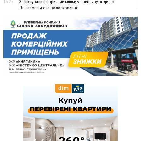
15:27
Зафіксували історичний мінімум припливу води до
Дністровського водосховища
15:06
Керівник відділу прокуратури, депутат і чиновники:
стало відомо, хто фігурує у справі про дерибан лісу біля
Буковелю
14:33
ТОП крафтових витриманих сирів українського
виробництва
13:46
У Косові судили чоловіка за підпал туалету, через який
згорів сарай і пошкодило хату
13:28
Скандал із собакою на «Новій пошті» стався у Слов'янську,
а не у Франківську. Працівників передумали звільняти
13:04
У Старому Гвіздці через гучний мотоцикл чоловік
влаштував стрілянину - обійшовся штрафом
12:10
Франківця, який приїхав до родичів у росію, засудили
до 13 років за донати в Україні
12:05
Мінвідновлення оголосило конкурс на міжобласні
автобусні маршрути з та на Прикарпаття
11:43
Прикарпаття втратило у війні з росією ще двох захисників
11:15
У Львові пʼяний чоловік з мисливською рушницею
погрожував убити сусідів