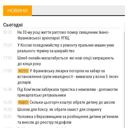
НОВИНИ
Сьогодні
20:23
На 33-му році життя раптово помер священник Івано-
Франківської архієпархії УГКЦ
19:29
У Косові псевдомайстер з ремонту пральних машин уник
реального терміну за шахрайство
17:53
Шлюб онлайн масштабується: які нові опції запрацюють
до кінця року
17:05
У Франківську лікарка погоріла на хабарі за
ФОТО
встановлення групи інвалідності - вимагала у воїна 5 тисяч
доларів
16:48
Під Хом'яком заблукала туристка з немовлям - допомогли
прикарпатські рятувальники
16:35
Скільки цьогоріч коштує зібрати дитину до школи
ВІДЕО
16:02
Шолом для боксу: як обрати захист для спарингу
15:51
Чоловіка з Верховинщини за розбещення дитини ув'язнили
та внесли до реєстру педофілів