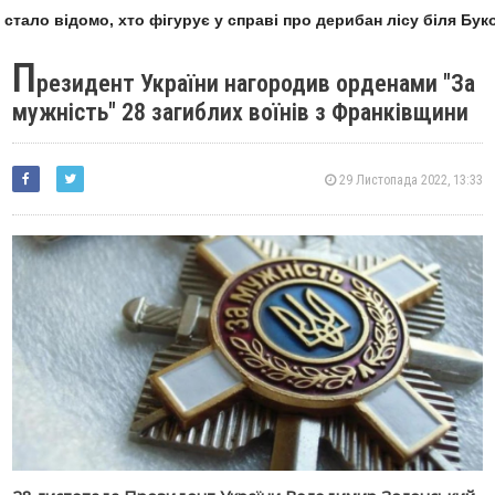
стало відомо, хто фігурує у справі про дерибан лісу біля Буко
П
резидент України нагородив орденами "За
мужність" 28 загиблих воїнів з Франківщини
29 Листопада 2022, 13:33