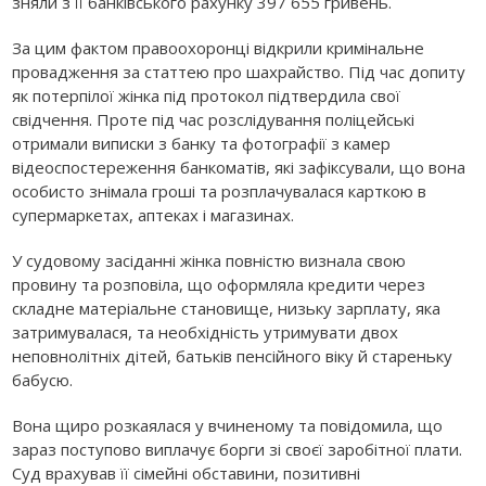
зняли з її банківського рахунку 397 655 гривень.
За цим фактом правоохоронці відкрили кримінальне
провадження за статтею про шахрайство. Під час допиту
як потерпілої жінка під протокол підтвердила свої
свідчення. Проте під час розслідування поліцейські
отримали виписки з банку та фотографії з камер
відеоспостереження банкоматів, які зафіксували, що вона
особисто знімала гроші та розплачувалася карткою в
супермаркетах, аптеках і магазинах.
У судовому засіданні жінка повністю визнала свою
провину та розповіла, що оформляла кредити через
складне матеріальне становище, низьку зарплату, яка
затримувалася, та необхідність утримувати двох
неповнолітніх дітей, батьків пенсійного віку й стареньку
бабусю.
Вона щиро розкаялася у вчиненому та повідомила, що
зараз поступово виплачує борги зі своєї заробітної плати.
Суд врахував її сімейні обставини, позитивні