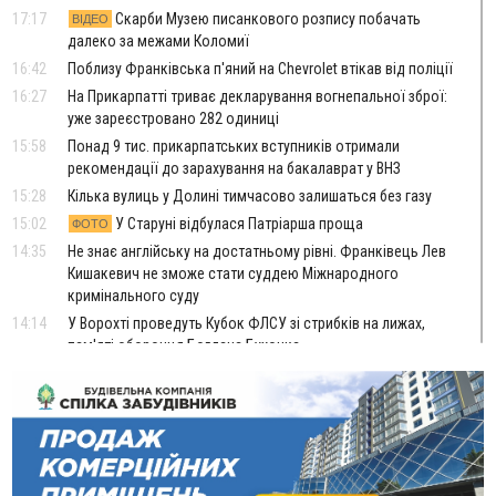
17:17
Скарби Музею писанкового розпису побачать
ВІДЕО
далеко за межами Коломиї
16:42
Поблизу Франківська п'яний на Chevrolet втікав від поліції
16:27
На Прикарпатті триває декларування вогнепальної зброї:
уже зареєстровано 282 одиниці
15:58
Понад 9 тис. прикарпатських вступників отримали
рекомендації до зарахування на бакалаврат у ВНЗ
15:28
Кілька вулиць у Долині тимчасово залишаться без газу
15:02
У Старуні відбулася Патріарша проща
ФОТО
14:35
Не знає англійську на достатньому рівні. Франківець Лев
Кишакевич не зможе стати суддею Міжнародного
кримінального суду
14:14
У Ворохті проведуть Кубок ФЛСУ зі стрибків на лижах,
пам'яті оборонця Богдана Бухонка
13:30
На Калущині розшукали чоловіка, який три дні
ФОТО
блукав у лісі
13:14
Боднар розповів про реакцію влади Польщі на атаки на
українців та про зміни після 23 серпня
12:31
"Едельвейси" щемливо привітали рідну Коломию з
ВІДЕО
Днем міста