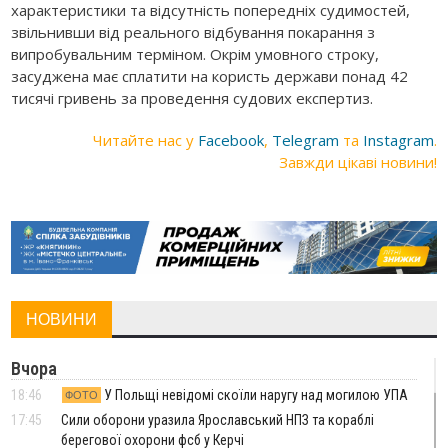
характеристики та відсутність попередніх судимостей,
звільнивши від реального відбування покарання з
випробувальним терміном. Окрім умовного строку,
засуджена має сплатити на користь держави понад 42
тисячі гривень за проведення судових експертиз.
Читайте нас у
Facebook
,
Telegram
та
Instagram
.
Завжди цікаві новини!
НОВИНИ
Вчора
18:46
У Польщі невідомі скоїли наругу над могилою УПА
ФОТО
17:45
Сили оборони уразила Ярославський НПЗ та кораблі
берегової охорони фсб у Керчі