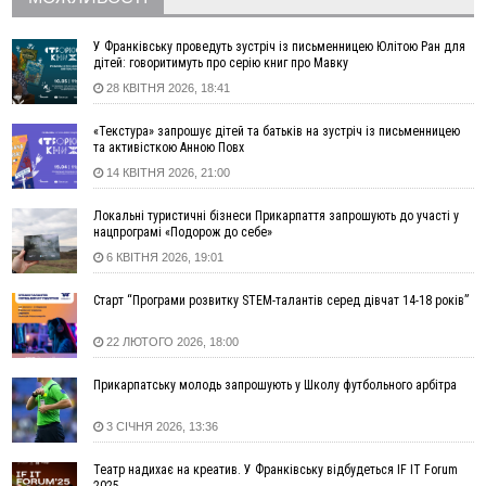
17:20
Українці подали рекордну кількість заяв до університетів.
Які спеціальності обирають
У Франківську проведуть зустріч із письменницею Юлітою Ран для
дітей: говоритимуть про серію книг про Мавку
16:43
Зарплати на Прикарпатті за місяць зросли на 10%, але до
28 КВІТНЯ 2026, 18:41
середньої по Україні ще далеко
16:14
Франківець, який стріляв біля АЗС, вийшов під заставу та
«Текстура» запрошує дітей та батьків на зустріч із письменницею
був повторно затриманий
та активісткою Анною Повх
15:54
Прикарпатець прийшов у Пенсійний та заявив поліції про
14 КВІТНЯ 2026, 21:00
гранату, бо йому не нарахували пенсію
14:59
У Болгарії затримали прикарпатця, який виготовляв
Локальні туристичні бізнеси Прикарпаття запрошують до участі у
нацпрограмі «Подорож до себе»
наркотики для міжнародного синдикату
6 КВІТНЯ 2026, 19:01
14:47
Стефанішина отримала нову підозру. Їй обирають
запобіжний захід
Старт “Програми розвитку STEM-талантів серед дівчат 14-18 років”
14:02
«Пілот з Лондона» видурив у жительки Коломийщини
майже 64 тисячі гривень
22 ЛЮТОГО 2026, 18:00
13:13
У четвер на Прикарпатті очікується сильна спека до 39°
Прикарпатську молодь запрошують у Школу футбольного арбітра
13:00
На Снятинщині спіймали чоловіка, який зливав з цистерни
у полі невідому речовину
3 СІЧНЯ 2026, 13:36
12:29
У МОЗ змінили підхід до госпіталізації та оновили правила
роботи стаціонарів
Театр надихає на креатив. У Франківську відбудеться IF IT Forum