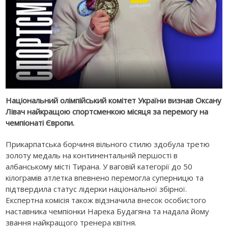
Національний олімпійський комітет України визнав Оксану
Лівач найкращою спортсменкою місяця за перемогу на
чемпіонаті Європи.
Прикарпатська борчиня вільного стилю здобула третю
золоту медаль на континентальній першості в
албанському місті Тирана. У ваговій категорії до 50
кілограмів атлетка впевнено перемогла суперницю та
підтвердила статус лідерки національної збірної.
Експертна комісія також відзначила внесок особистого
наставника чемпіонки Нарека Будагяна та надала йому
звання найкращого тренера квітня.