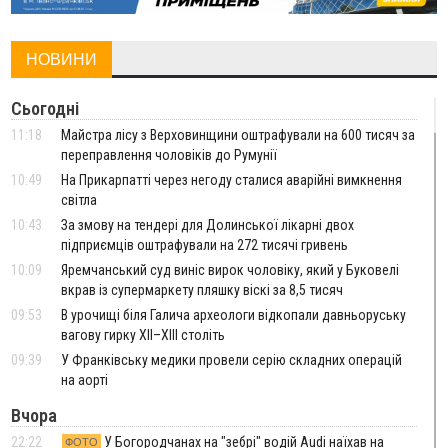
НОВИНИ
Сьогодні
11:18
Майстра лісу з Верховинщини оштрафували на 600 тисяч за
переправлення чоловіків до Румунії
10:49
На Прикарпатті через негоду сталися аварійні вимкнення
світла
10:43
За змову на тендері для Долинської лікарні двох
підприємців оштрафували на 272 тисячі гривень
10:09
Яремчанський суд виніс вирок чоловіку, який у Буковелі
вкрав із супермаркету пляшку віскі за 8,5 тисяч
09:53
В урочищі біля Галича археологи відкопали давньоруську
вагову гирку XII–XIII століть
09:39
У Франківську медики провели серію складних операцій
на аорті
Вчора
22:22
У Богородчанах на "зебрі" водій Audi наїхав на
ФОТО