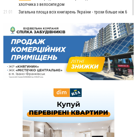
хлопчика з велосипедом
21:01
Загальна площа всіх книгарень України - трохи більше ніж 6
футбольних полів
20:47
На "зебрі" у Франківську два мотоциклісти збили жінку
18:55
Прикарпаття серед лідерів за будівництвом новобудов і
рекордсмен за зростанням цін на житло
16:48
Де безпечно купатися на Прикарпатті?
ВІДЕО
16:20
У Франківську дружина загиблого воїна створила
організацію «КОД 7'Я», аби підтримувати військових та їхні
сім'ї
15:57
У Коломиї на одній з вулиць встановлять комплекс
автоматичної фіксації швидкості
15:29
Війна забрала життя трьох воїнів з Прикарпаття
15:00
На Закарпатті викрили масштабну схему незаконного
виключення військовозобов’язаних з обліку
14:31
«Багато питань буде знято». На громадських слуханнях в
Яремче обговорили, як вирішити питання джипінгу в
Карпатах
13:54
5 «тихих» хвороб, які виявляє профілактичне обстеження