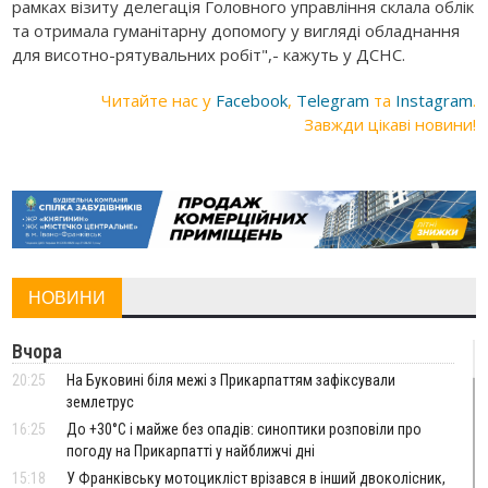
рамках візиту делегація Головного управління склала облік
та отримала гуманітарну допомогу у вигляді обладнання
для висотно-рятувальних робіт",- кажуть у ДСНС.
Читайте нас у
Facebook
,
Telegram
та
Instagram
.
Завжди цікаві новини!
НОВИНИ
Вчора
20:25
На Буковині біля межі з Прикарпаттям зафіксували
землетрус
16:25
До +30°C і майже без опадів: синоптики розповіли про
погоду на Прикарпатті у найближчі дні
15:18
У Франківську мотоцикліст врізався в інший двоколісник,