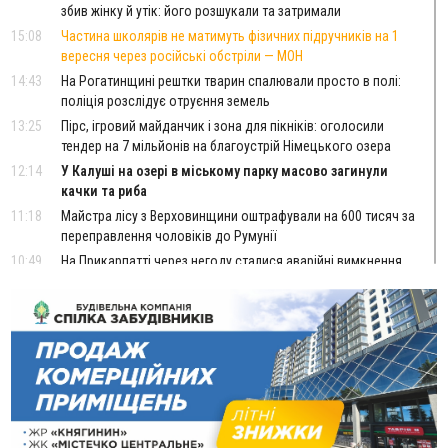
збив жінку й утік: його розшукали та затримали
15:08
Частина школярів не матимуть фізичних підручників на 1
вересня через російські обстріли — МОН
14:43
На Рогатинщині рештки тварин спалювали просто в полі:
поліція розслідує отруєння земель
13:25
Пірс, ігровий майданчик і зона для пікніків: оголосили
тендер на 7 мільйонів на благоустрій Німецького озера
12:14
У Калуші на озері в міському парку масово загинули
качки та риба
11:18
Майстра лісу з Верховинщини оштрафували на 600 тисяч за
переправлення чоловіків до Румунії
10:49
На Прикарпатті через негоду сталися аварійні вимкнення
світла
10:43
За змову на тендері для Долинської лікарні двох
підприємців оштрафували на 272 тисячі гривень
10:09
Яремчанський суд виніс вирок чоловіку, який у Буковелі
вкрав із супермаркету пляшку віскі за 8,5 тисяч
09:53
В урочищі біля Галича археологи відкопали давньоруську
вагову гирку XII–XIII століть
09:39
У Франківську медики провели серію складних операцій