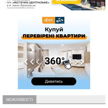
роботи стаціонарів
12:07
На межі Прикарпаття і Тернопільщини невідомі засипали
русло Золотої Липи та облаштували переправу
11:44
У Франківську та Яремче зафіксували нові температурні
рекорди
11:17
Росія вдарила по Харкову "Бандероллю": є постраждалі,
пошкоджено цивільне підприємство
10:54
Верховний суд повернув державі 1,5 га лісу із трьома
ставками в Івано-Франківській громаді
10:10
На Каскаді замість веж планують зробити сквер з
дитмайданчиком
09:31
На Верховинщині під час пожежі будинку травмувалась
жінка
09:09
35 цимбалістів на Говерлі встановили Рекорд
ВІДЕО
України
08:37
На Прикарпатті за пів року трапилось понад 100 ДТП через
нетверезих водіїв
08:08
рф масовано атакувала Київ та область: 14 загиблих,
десятки постраждалих і пожежі (фото, відео)
МОЖЛИВОСТІ
04 Серпня