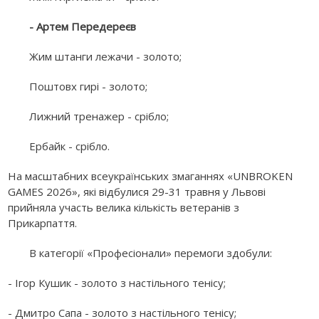
- Артем Передереєв
Жим штанги лежачи - золото;
Поштовх гирі - золото;
Лижний тренажер - срібло;
Ербайк - срібло.
На масштабних всеукраїнських змаганнях «UNBROKEN
GAMES 2026», які відбулися 29-31 травня у Львові
прийняла участь велика кількість ветеранів з
Прикарпаття.
В категорії «Професіонали» перемоги здобули:
- Ігор Кушик - золото з настільного тенісу;
- Дмитро Сапа - золото з настільного тенісу;