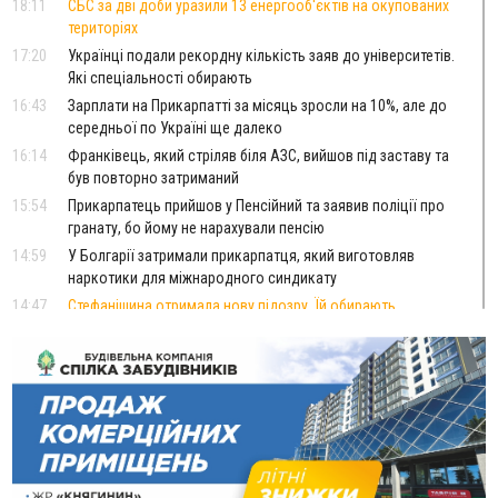
18:11
СБС за дві доби уразили 13 енергооб'єктів на окупованих
територіях
17:20
Українці подали рекордну кількість заяв до університетів.
Які спеціальності обирають
16:43
Зарплати на Прикарпатті за місяць зросли на 10%, але до
середньої по Україні ще далеко
16:14
Франківець, який стріляв біля АЗС, вийшов під заставу та
був повторно затриманий
15:54
Прикарпатець прийшов у Пенсійний та заявив поліції про
гранату, бо йому не нарахували пенсію
14:59
У Болгарії затримали прикарпатця, який виготовляв
наркотики для міжнародного синдикату
14:47
Стефанішина отримала нову підозру. Їй обирають
запобіжний захід
14:02
«Пілот з Лондона» видурив у жительки Коломийщини
майже 64 тисячі гривень
13:13
У четвер на Прикарпатті очікується сильна спека до 39°
13:00
На Снятинщині спіймали чоловіка, який зливав з цистерни
у полі невідому речовину
12:29
У МОЗ змінили підхід до госпіталізації та оновили правила