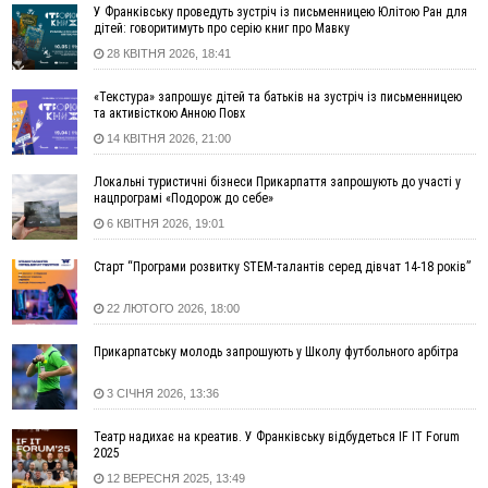
У Франківську проведуть зустріч із письменницею Юлітою Ран для
19:49
«Коли я обернувся, ворог уже був у нашій траншеї»:
дітей: говоритимуть про серію книг про Мавку
командир з Надвірної на псевдо «Француз»
28 КВІТНЯ 2026, 18:41
19:34
В міському озері Франківська втопився чоловік
«Текстура» запрошує дітей та батьків на зустріч із письменницею
18:45
Є висока потреба у кількох групах крові: прикарпатців
та активісткою Анною Повх
просять у серпні ставати донорами
14 КВІТНЯ 2026, 21:00
18:07
У Франківську звільнили водія маршрутки, який зневажив і
образив матір загиблого воїна
Локальні туристичні бізнеси Прикарпаття запрошують до участі у
нацпрограмі «Подорож до себе»
17:40
У горах на Прикарпатті з водоспаду впала жінка і загинула
6 КВІТНЯ 2026, 19:01
17:04
Пільгова іпотека без обмежень: blago розширює участь ЖК
SKYGARDEN у програмі «єОселя»
Старт “Програми розвитку STEM-талантів серед дівчат 14-18 років”
16:24
Калуський проєкт «КО-ХАТИ. Море питань» представить
Україну на архітектурній виставці у Венеції
22 ЛЮТОГО 2026, 18:00
15:35
Що посіяти у серпні? Поради для щедрого
ВІДЕО
осіннього врожаю
Прикарпатську молодь запрошують у Школу футбольного арбітра
15:03
У Коломиї до 10 серпня частково обмежуватимуть рух
3 СІЧНЯ 2026, 13:36
через нанесення розмітки
14:42
СБУ повідомила про нову тактику ФСБ: фейкові побачення
Театр надихає на креатив. У Франківську відбудеться IF IT Forum
для замахів на військових
2025
14:11
На Прикарпатті з початку року сталося майже 1,4 тисячі
12 ВЕРЕСНЯ 2025, 13:49