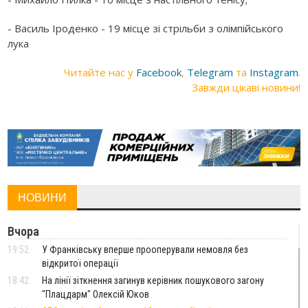
- Василь Іроденко - 19 місце зі стрільби з олімпійського
лука
Читайте нас у
Facebook
,
Telegram
та
Instagram
.
Завжди цікаві новини!
НОВИНИ
Вчора
19:52
У Франківську вперше прооперували немовля без
відкритої операції
18:42
На лінії зіткнення загинув керівник пошукового загону
"Плацдарм" Олексій Юков