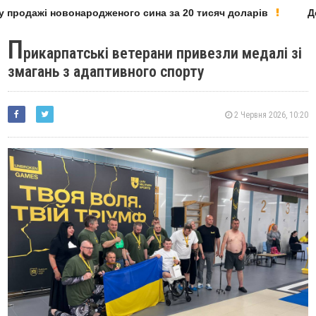
продажі новонародженого сина за 20 тисяч доларів
Деп
П
рикарпатські ветерани привезли медалі зі
змагань з адаптивного спорту
2 Червня 2026, 10:20