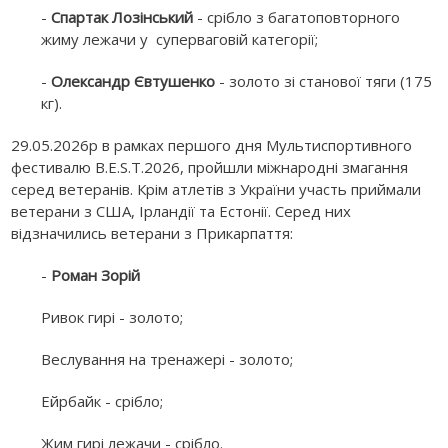
-
Спартак Лозінський
- срібло з багатоповторного
жиму лежачи у суперваговій категорії;
-
Олександр Євтушенко
- золото зі станової тяги (175
кг).
29.05.2026р в рамках першого дня Мультиспортивного
фестивалю B.E.S.T.2026, пройшли міжнародні змагання
серед ветеранів. Крім атлетів з України участь приймали
ветерани з США, Ірландії та Естонії. Серед них
відзначились ветерани з Прикарпаття:
-
Роман Зорій
Ривок гирі - золото;
Веслування на тренажері - золото;
Ейрбайк - срібло;
Жим гирі лежачи - срібло.