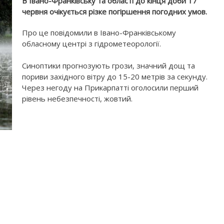
В Івано-Франківську та області до кінця доби 17
червня очікується різке погіршення погодних умов.
Про це повідомили в Івано-Франківському
обласному центрі з гідрометеорології.
Синоптики прогнозують грози, значний дощ та
пориви західного вітру до 15-20 метрів за секунду.
Через негоду на Прикарпатті оголосили перший
рівень небезпечності, жовтий.