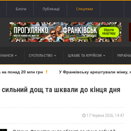
Блоги
Публікації
Спецтеми
ФІНАНСИ
СУСПІЛЬСТВО
ЦІКАВЕ ТА КУРЙОЗИ
УКРАЇНА 
 понад 20 млн грн
У Франківську арештували жінку, яку
 сильний дощ та шквали до кінця дня
17 Червня 2026, 14:47