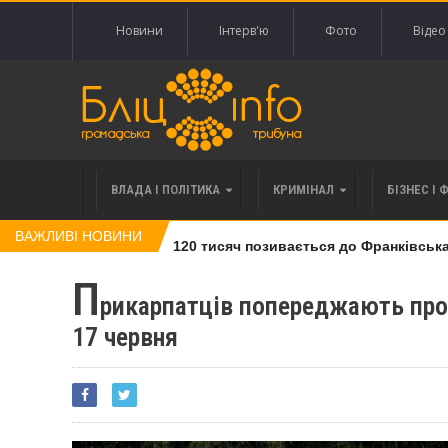
Новини
Інтерв'ю
Фото
Відео
ВЛАДА І ПОЛІТИКА
КРИМІНАЛ
БІЗНЕС І 
ВАЖЛИВІ НОВИНИ
влі права вимоги за 120 тисяч позивається до Франківська на
П
рикарпатців попереджають про
17 червня