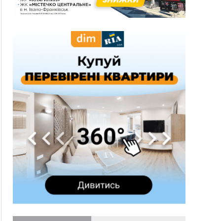
три дні блукав у лісі
13:14
Боднар розповів про реакцію влади Польщі
на атаки на українців та про зміни після 23
серпня
12:31
"Едельвейси" щемливо привітали рідну
ВІДЕО
Коломию з Днем міста
11:55
Вчора у Франківську, Коломиї, Долині та
Яремче зафіксували рекордну спеку
11:45
У Надвірній п'яна жінка побила малолітнього
хлопчика: суд призначив штраф і 30 тисяч
компенсації
11:17
У басейні Дністра встановилася гідрологічна
посуха - рівні води наблизилися до найнижчих
показників
11:09
У Бурштині поблизу АЗС сталася масова бійка,
поліція з'ясовує обставини
10:30
ФОП із Житомира після купівлі права
вимоги за 120 тисяч позивається до
Франківська на понад 20 млн грн
08:52
У горах біля Осмолоди за допомогою БПЛА
розшукали двох жінок, які заблукали під час