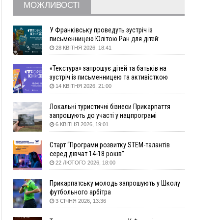
МОЖЛИВОСТІ
збирання ягід
05 Серпня
У Франківську проведуть зустріч із
19:52
У Франківську вперше прооперували немовля
письменницею Юлітою Ран для дітей:
говоритимуть про серію книг про Мавку
без відкритої операції
28 КВІТНЯ 2026, 18:41
18:42
На лінії зіткнення загинув керівник
«Текстура» запрошує дітей та батьків на
пошукового загону "Плацдарм" Олексій Юков
зустріч із письменницею та активісткою
18:11
СБС за дві доби уразили 13 енергооб'єктів на
Анною Повх
14 КВІТНЯ 2026, 21:00
окупованих територіях
17:20
Українці подали рекордну кількість заяв до
Локальні туристичні бізнеси Прикарпаття
університетів. Які спеціальності обирають
запрошують до участі у нацпрограмі
«Подорож до себе»
6 КВІТНЯ 2026, 19:01
16:43
Зарплати на Прикарпатті за місяць зросли на
10%, але до середньої по Україні ще далеко
Старт “Програми розвитку STEM-талантів
16:14
Франківець, який стріляв біля АЗС, вийшов під
серед дівчат 14-18 років”
заставу та був повторно затриманий
22 ЛЮТОГО 2026, 18:00
15:54
Прикарпатець прийшов у Пенсійний та заявив
поліції про гранату, бо йому не нарахували
Прикарпатську молодь запрошують у Школу
пенсію
футбольного арбітра
3 СІЧНЯ 2026, 13:36
14:59
У Болгарії затримали прикарпатця, який
виготовляв наркотики для міжнародного