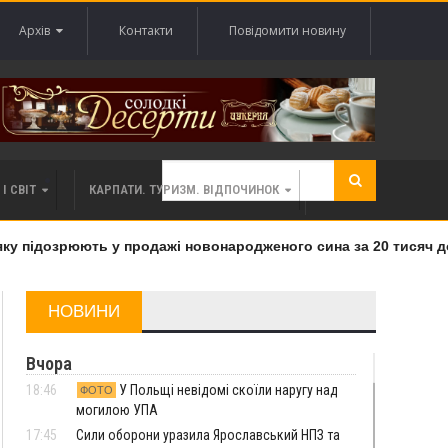
Архів
Контакти
Повідомити новину
І СВІТ
КАРПАТИ. ТУРИЗМ. ВІДПОЧИНОК
 підозрюють у продажі новонародженого сина за 20 тисяч дола
НОВИНИ
Вчора
18:46
У Польщі невідомі скоїли наругу над
ФОТО
могилою УПА
17:45
Сили оборони уразила Ярославський НПЗ та