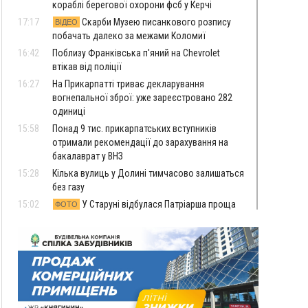
кораблі берегової охорони фсб у Керчі
17:17
Скарби Музею писанкового розпису
ВІДЕО
побачать далеко за межами Коломиї
16:42
Поблизу Франківська п'яний на Chevrolet
втікав від поліції
16:27
На Прикарпатті триває декларування
вогнепальної зброї: уже зареєстровано 282
одиниці
15:58
Понад 9 тис. прикарпатських вступників
отримали рекомендації до зарахування на
бакалаврат у ВНЗ
15:28
Кілька вулиць у Долині тимчасово залишаться
без газу
15:02
У Старуні відбулася Патріарша проща
ФОТО
14:35
Не знає англійську на достатньому рівні.
Франківець Лев Кишакевич не зможе стати
суддею Міжнародного кримінального суду
14:14
У Ворохті проведуть Кубок ФЛСУ зі стрибків
на лижах, пам'яті оборонця Богдана Бухонка
13:30
На Калущині розшукали чоловіка, який
ФОТО