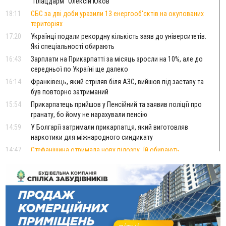
"Плацдарм" Олексій Юков
18:11
СБС за дві доби уразили 13 енергооб'єктів на окупованих
територіях
17:20
Українці подали рекордну кількість заяв до університетів.
Які спеціальності обирають
16:43
Зарплати на Прикарпатті за місяць зросли на 10%, але до
середньої по Україні ще далеко
16:14
Франківець, який стріляв біля АЗС, вийшов під заставу та
був повторно затриманий
15:54
Прикарпатець прийшов у Пенсійний та заявив поліції про
гранату, бо йому не нарахували пенсію
14:59
У Болгарії затримали прикарпатця, який виготовляв
наркотики для міжнародного синдикату
14:47
Стефанішина отримала нову підозру. Їй обирають
запобіжний захід
14:02
«Пілот з Лондона» видурив у жительки Коломийщини
майже 64 тисячі гривень
13:13
У четвер на Прикарпатті очікується сильна спека до 39°
13:00
На Снятинщині спіймали чоловіка, який зливав з цистерни
у полі невідому речовину