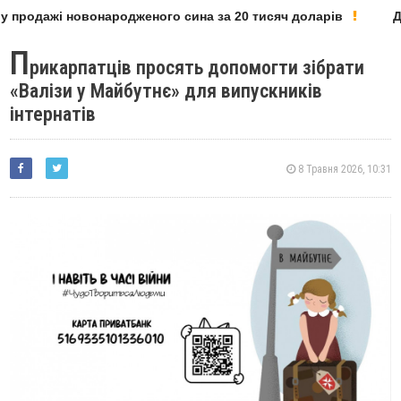
 продажі новонародженого сина за 20 тисяч доларів
Де
П
рикарпатців просять допомогти зібрати
«Валізи у Майбутнє» для випускників
інтернатів
8 Травня 2026, 10:31