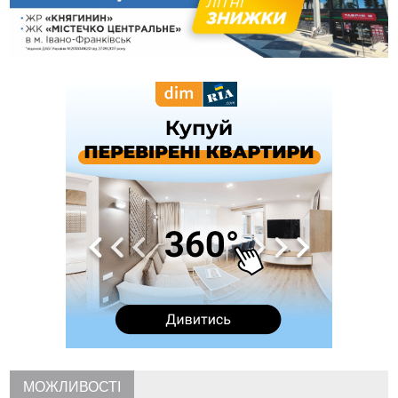
12:29
У МОЗ змінили підхід до госпіталізації та оновили правила
роботи стаціонарів
12:07
На межі Прикарпаття і Тернопільщини невідомі засипали
русло Золотої Липи та облаштували переправу
11:44
У Франківську та Яремче зафіксували нові температурні
рекорди
11:17
Росія вдарила по Харкову "Бандероллю": є постраждалі,
пошкоджено цивільне підприємство
10:54
Верховний суд повернув державі 1,5 га лісу із трьома
ставками в Івано-Франківській громаді
10:10
На Каскаді замість веж планують зробити сквер з
дитмайданчиком
09:31
На Верховинщині під час пожежі будинку травмувалась
жінка
09:09
35 цимбалістів на Говерлі встановили Рекорд
ВІДЕО
України
08:37
На Прикарпатті за пів року трапилось понад 100 ДТП через
нетверезих водіїв
08:08
рф масовано атакувала Київ та область: 14 загиблих,
десятки постраждалих і пожежі (фото, відео)
МОЖЛИВОСТІ