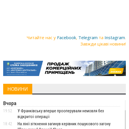
Читайте нас у
Facebook
,
Telegram
та
Instagram
.
Завжди цікаві новини!
НОВИНИ
Вчора
19:52
У Франківську вперше прооперували немовля без
відкритої операції
18:42
На лінії зіткнення загинув керівник пошукового загону