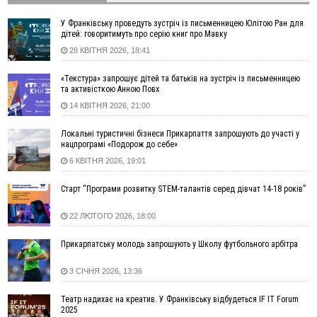
04 Серпня
У Франківську проведуть зустріч із письменницею Юлітою Ран для
19:49
«Коли я обернувся, ворог уже був у нашій траншеї»:
дітей: говоритимуть про серію книг про Мавку
командир з Надвірної на псевдо «Француз»
28 КВІТНЯ 2026, 18:41
19:34
В міському озері Франківська втопився чоловік
«Текстура» запрошує дітей та батьків на зустріч із письменницею
18:45
Є висока потреба у кількох групах крові: прикарпатців
та активісткою Анною Повх
просять у серпні ставати донорами
14 КВІТНЯ 2026, 21:00
18:07
У Франківську звільнили водія маршрутки, який зневажив і
образив матір загиблого воїна
Локальні туристичні бізнеси Прикарпаття запрошують до участі у
нацпрограмі «Подорож до себе»
17:40
У горах на Прикарпатті з водоспаду впала жінка і загинула
6 КВІТНЯ 2026, 19:01
17:04
Пільгова іпотека без обмежень: blago розширює участь ЖК
SKYGARDEN у програмі «єОселя»
Старт “Програми розвитку STEM-талантів серед дівчат 14-18 років”
16:24
Калуський проєкт «КО-ХАТИ. Море питань» представить
Україну на архітектурній виставці у Венеції
22 ЛЮТОГО 2026, 18:00
15:35
Що посіяти у серпні? Поради для щедрого
ВІДЕО
осіннього врожаю
Прикарпатську молодь запрошують у Школу футбольного арбітра
15:03
У Коломиї до 10 серпня частково обмежуватимуть рух
3 СІЧНЯ 2026, 13:36
через нанесення розмітки
14:42
СБУ повідомила про нову тактику ФСБ: фейкові побачення
Театр надихає на креатив. У Франківську відбудеться IF IT Forum
для замахів на військових
2025