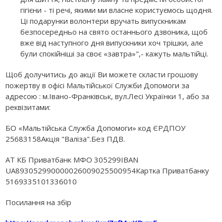
гігієни - ті речі, якими ми власне користуємось щодня.
Ці подарунки волонтери вручать випускникам
безпосередньо на свято останнього дзвоника, щоб
вже від наступного дня випускники хоч трішки, але
були спокійніші за своє «завтра»",- кажуть мальтійці.
Щоб долучитись до акції Ви можете скласти грошову
пожертву в офісі Мальтійської Служби Допомоги за
адресою : м.Івано-Франківськ, вул.Лесі Українки 1, або за
реквізитами:
БО «Мальтійська Служба Допомоги» код ЄРДПОУ
25683158Акція "Валіза".Без ПДВ.
АТ КБ Приватбанк МФО 305299IBAN
UA893052990000026009025500954Картка Приватбанку
5169335101336010
Посилання на збір