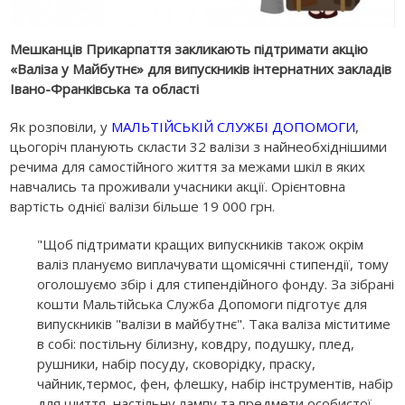
Мешканців Прикарпаття закликають підтримати акцію
«Валіза у Майбутнє» для випускників інтернатних закладів
Івано-Франківська та області
Як розповіли, у
МАЛЬТІЙСЬКІЙ СЛУЖБІ ДОПОМОГИ
,
ц
ьогоріч планують скласти 32 валізи з найнеобхіднішими
речима для самостійного життя за межами шкіл в яких
навчались та проживали учасники акції. Орієнтовна
вартість однієї валізи більше 19 000 грн.
"Щоб підтримати кращих випускників також окрім
валіз плануємо виплачувати щомісячні стипендії, тому
оголошуємо збір і для стипендійного фонду. За зібрані
кошти Мальтійська Служба Допомоги підготує для
випускників "валізи в майбутнє". Така валіза міститиме
в собі: постільну білизну, ковдру, подушку, плед,
рушники, набір посуду, сковорідку, праску,
чайник,термос, фен, флешку, набір інструментів, набір
для шиття, настільну лампу та предмети особистої