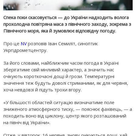
Спека поки скасовується — до України надходить волога
прохолодна повітряна маса з північного заходу, зокрема з
Північного моря, яка й зумовлює відповідну погоду.
Про це
NV
розповів Іван Семиліт, синоптик
Укргідрометцентру.
За його словами, найближчим часом погода в Україні
зберігатиме свій мінливий характер, а значить нас
очікують короткочасні дощі й грози. Температурні
значення теж будуть доволі стриманими, як для червня,
хоча невдовзі й підуть трохи вгору.
«У більшості областей ситуацію визначатиме поле
зниженого атмосферного тиску, — пояснює фахівець, — а
походить воно від циклону, центр якого розташований
на північ від України».
Отже, у вівторок, 16 червня, знову очікуються дощі, хай