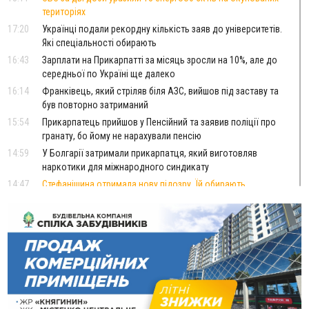
територіях
17:20
Українці подали рекордну кількість заяв до університетів.
Які спеціальності обирають
16:43
Зарплати на Прикарпатті за місяць зросли на 10%, але до
середньої по Україні ще далеко
16:14
Франківець, який стріляв біля АЗС, вийшов під заставу та
був повторно затриманий
15:54
Прикарпатець прийшов у Пенсійний та заявив поліції про
гранату, бо йому не нарахували пенсію
14:59
У Болгарії затримали прикарпатця, який виготовляв
наркотики для міжнародного синдикату
14:47
Стефанішина отримала нову підозру. Їй обирають
запобіжний захід
14:02
«Пілот з Лондона» видурив у жительки Коломийщини
майже 64 тисячі гривень
13:13
У четвер на Прикарпатті очікується сильна спека до 39°
13:00
На Снятинщині спіймали чоловіка, який зливав з цистерни
у полі невідому речовину
12:29
У МОЗ змінили підхід до госпіталізації та оновили правила
роботи стаціонарів