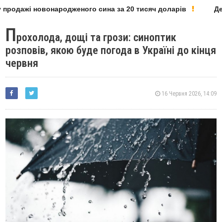
продажі новонародженого сина за 20 тисяч доларів
Депу
П
рохолода, дощі та грози: синоптик
розповів, якою буде погода в Україні до кінця
червня
16 Червня 2026, 14:09