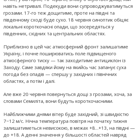
навіть нетривалі. Подекуди вони супроводжуватимуться
грозами. 17-го теж дощитиме, проте на півдні та
південному сході буде сухо. 18 червня синоптик обіцяє
локальні короткочасні опади, що зосередяться у
південних, східних та центральних областях.
Приблизно в цей час атмосферний фронт залишатиме
Україну, і почне поширюватись поле підвищеного
атмосферного тиску — так заходитиме антициклон із
Заходу. Саме завдяки йому на якийсь час запанує суха
погода без опадів — спершу у західних і північних
областях, а потім і далі.
Але вже 20 червня повернуться дощі з грозами, хоча, за
словами Семиліта, вони будуть короткочасними.
Найближчими днями вітер буде західний, зі швидкістю
7−12 м/с. Нічна температура повітря на початку тижня
залишатиметься невисокою, в межах +8…+13, на півдні —
до +18. А денні значення у більшості областей навряд