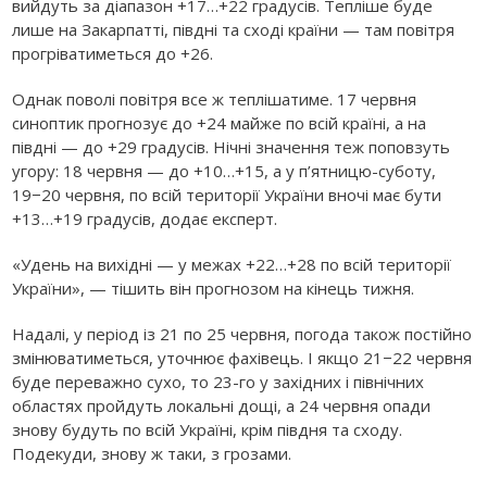
вийдуть за діапазон +17…+22 градусів. Тепліше буде
лише на Закарпатті, півдні та сході країни — там повітря
прогріватиметься до +26.
Однак поволі повітря все ж теплішатиме. 17 червня
синоптик прогнозує до +24 майже по всій країні, а на
півдні — до +29 градусів. Нічні значення теж поповзуть
угору: 18 червня — до +10…+15, а у п’ятницю-суботу,
19−20 червня, по всій території України вночі має бути
+13…+19 градусів, додає експерт.
«Удень на вихідні — у межах +22…+28 по всій території
України», — тішить він прогнозом на кінець тижня.
Надалі, у період із 21 по 25 червня, погода також постійно
змінюватиметься, уточнює фахівець. І якщо 21−22 червня
буде переважно сухо, то 23-го у західних і північних
областях пройдуть локальні дощі, а 24 червня опади
знову будуть по всій Україні, крім півдня та сходу.
Подекуди, знову ж таки, з грозами.