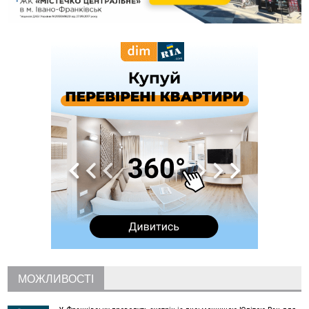
12:07
На межі Прикарпаття і Тернопільщини невідомі засипали
русло Золотої Липи та облаштували переправу
11:44
У Франківську та Яремче зафіксували нові температурні
рекорди
11:17
Росія вдарила по Харкову "Бандероллю": є постраждалі,
пошкоджено цивільне підприємство
10:54
Верховний суд повернув державі 1,5 га лісу із трьома
ставками в Івано-Франківській громаді
10:10
На Каскаді замість веж планують зробити сквер з
дитмайданчиком
09:31
На Верховинщині під час пожежі будинку травмувалась
жінка
09:09
35 цимбалістів на Говерлі встановили Рекорд
ВІДЕО
України
08:37
На Прикарпатті за пів року трапилось понад 100 ДТП через
нетверезих водіїв
08:08
рф масовано атакувала Київ та область: 14 загиблих,
десятки постраждалих і пожежі (фото, відео)
МОЖЛИВОСТІ
04 Серпня