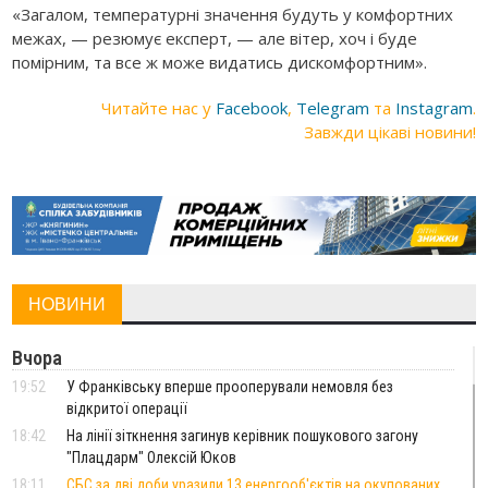
«Загалом, температурні значення будуть у комфортних
межах, — резюмує експерт, — але вітер, хоч і буде
помірним, та все ж може видатись дискомфортним».
Читайте нас у
Facebook
,
Telegram
та
Instagram
.
Завжди цікаві новини!
НОВИНИ
Вчора
19:52
У Франківську вперше прооперували немовля без
відкритої операції
18:42
На лінії зіткнення загинув керівник пошукового загону
"Плацдарм" Олексій Юков
18:11
СБС за дві доби уразили 13 енергооб'єктів на окупованих