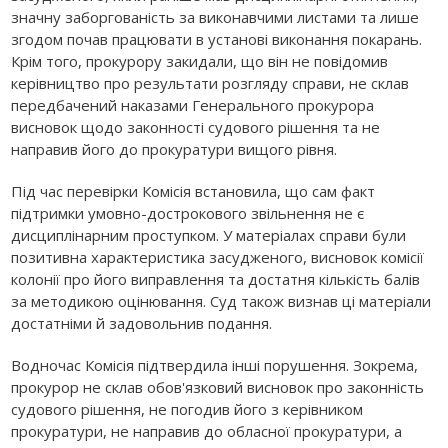
значну заборгованість за виконавчими листами та лише
згодом почав працювати в установі виконання покарань.
Крім того, прокурору закидали, що він не повідомив
керівництво про результати розгляду справи, не склав
передбачений наказами Генерального прокурора
висновок щодо законності судового рішення та не
направив його до прокуратури вищого рівня.
Під час перевірки Комісія встановила, що сам факт
підтримки умовно-дострокового звільнення не є
дисциплінарним проступком. У матеріалах справи були
позитивна характеристика засудженого, висновок комісії
колонії про його виправлення та достатня кількість балів
за методикою оцінювання. Суд також визнав ці матеріали
достатніми й задовольнив подання.
Водночас Комісія підтвердила інші порушення. Зокрема,
прокурор не склав обов'язковий висновок про законність
судового рішення, не погодив його з керівником
прокуратури, не направив до обласної прокуратури, а