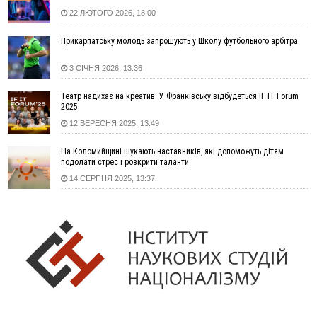
майже 64 тисячі гривень
22 ЛЮТОГО 2026, 18:00
13:13
У четвер на Прикарпатті очікується сильна спека до 39°
Прикарпатську молодь запрошують у Школу футбольного арбітра
13:00
На Снятинщині спіймали чоловіка, який зливав з цистерни
у полі невідому речовину
3 СІЧНЯ 2026, 13:36
12:29
У МОЗ змінили підхід до госпіталізації та оновили правила
роботи стаціонарів
Театр надихає на креатив. У Франківську відбудеться IF IT Forum
12:07
На межі Прикарпаття і Тернопільщини невідомі засипали
2025
русло Золотої Липи та облаштували переправу
12 ВЕРЕСНЯ 2025, 13:49
11:44
У Франківську та Яремче зафіксували нові температурні
На Коломийщині шукають наставників, які допоможуть дітям
рекорди
подолати стрес і розкрити таланти
11:17
Росія вдарила по Харкову "Бандероллю": є постраждалі,
14 СЕРПНЯ 2025, 13:37
пошкоджено цивільне підприємство
10:54
Верховний суд повернув державі 1,5 га лісу із трьома
ставками в Івано-Франківській громаді
10:10
На Каскаді замість веж планують зробити сквер з
дитмайданчиком
09:31
На Верховинщині під час пожежі будинку травмувалась
жінка
09:09
35 цимбалістів на Говерлі встановили Рекорд
ВІДЕО
України