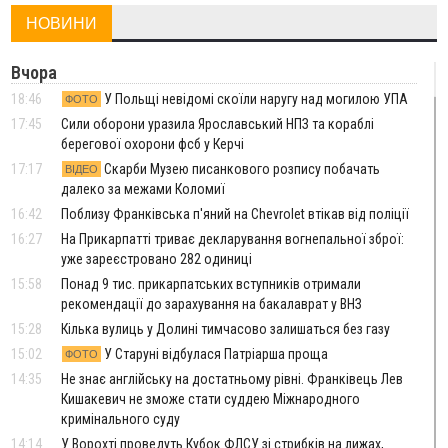
НОВИНИ
Вчора
18:46
У Польщі невідомі скоїли наругу над могилою УПА
ФОТО
17:45
Сили оборони уразила Ярославський НПЗ та кораблі
берегової охорони фсб у Керчі
17:17
Скарби Музею писанкового розпису побачать
ВІДЕО
далеко за межами Коломиї
16:42
Поблизу Франківська п'яний на Chevrolet втікав від поліції
16:27
На Прикарпатті триває декларування вогнепальної зброї:
уже зареєстровано 282 одиниці
15:58
Понад 9 тис. прикарпатських вступників отримали
рекомендації до зарахування на бакалаврат у ВНЗ
15:28
Кілька вулиць у Долині тимчасово залишаться без газу
15:02
У Старуні відбулася Патріарша проща
ФОТО
14:35
Не знає англійську на достатньому рівні. Франківець Лев
Кишакевич не зможе стати суддею Міжнародного
кримінального суду
14:14
У Ворохті проведуть Кубок ФЛСУ зі стрибків на лижах,