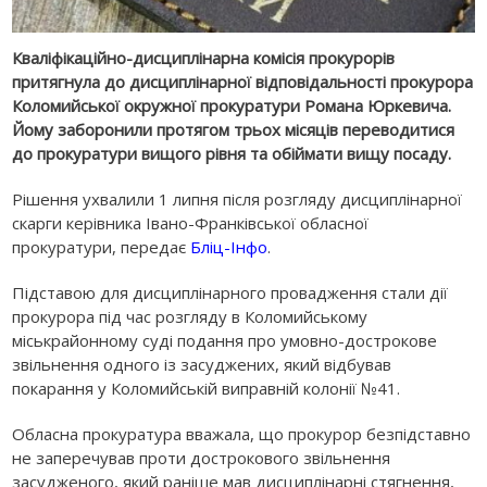
Кваліфікаційно-дисциплінарна комісія прокурорів
притягнула до дисциплінарної відповідальності прокурора
Коломийської окружної прокуратури Романа Юркевича.
Йому заборонили протягом трьох місяців переводитися
до прокуратури вищого рівня та обіймати вищу посаду.
Рішення ухвалили 1 липня після розгляду дисциплінарної
скарги керівника Івано-Франківської обласної
прокуратури, передає
Бліц-Інфо
.
Підставою для дисциплінарного провадження стали дії
прокурора під час розгляду в Коломийському
міськрайонному суді подання про умовно-дострокове
звільнення одного із засуджених, який відбував
покарання у Коломийській виправній колонії №41.
Обласна прокуратура вважала, що прокурор безпідставно
не заперечував проти дострокового звільнення
засудженого, який раніше мав дисциплінарні стягнення,