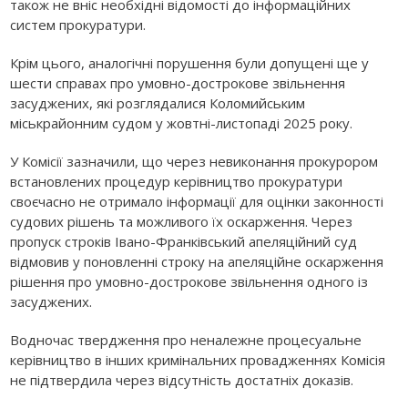
також не вніс необхідні відомості до інформаційних
систем прокуратури.
Крім цього, аналогічні порушення були допущені ще у
шести справах про умовно-дострокове звільнення
засуджених, які розглядалися Коломийським
міськрайонним судом у жовтні-листопаді 2025 року.
У Комісії зазначили, що через невиконання прокурором
встановлених процедур керівництво прокуратури
своєчасно не отримало інформації для оцінки законності
судових рішень та можливого їх оскарження. Через
пропуск строків Івано-Франківський апеляційний суд
відмовив у поновленні строку на апеляційне оскарження
рішення про умовно-дострокове звільнення одного із
засуджених.
Водночас твердження про неналежне процесуальне
керівництво в інших кримінальних провадженнях Комісія
не підтвердила через відсутність достатніх доказів.