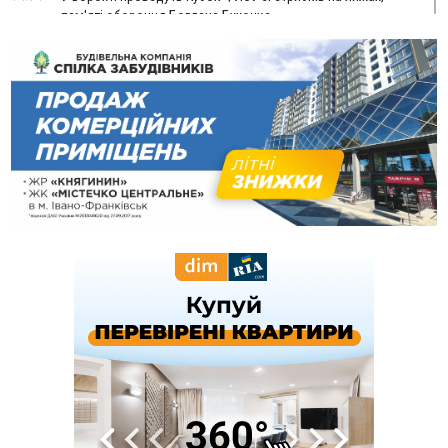
пам'яті оборонця Богдана Бухонка
13:30
На Калущині розшукали чоловіка, який три дні
ФОТО
блукав у лісі
13:14
Боднар розповів про реакцію влади Польщі на атаки на
українців та про зміни після 23 серпня
12:31
"Едельвейси" щемливо привітали рідну Коломию з
ВІДЕО
Днем міста
11:55
Вчора у Франківську, Коломиї, Долині та Яремче
зафіксували рекордну спеку
11:45
У Надвірній п'яна жінка побила малолітнього хлопчика: суд
призначив штраф і 30 тисяч компенсації
11:17
У басейні Дністра встановилася гідрологічна посуха - рівні
води наблизилися до найнижчих показників
11:09
У Бурштині поблизу АЗС сталася масова бійка, поліція
з'ясовує обставини
10:30
ФОП із Житомира після купівлі права вимоги за 120
тисяч позивається до Франківська на понад 20 млн грн
08:52
У горах біля Осмолоди за допомогою БПЛА розшукали
двох жінок, які заблукали під час збирання ягід