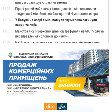
поліція розслідує отруєння земель
13:25
Пірс, ігровий майданчик і зона для пікніків: оголосили
тендер на 7 мільйонів на благоустрій Німецького озера
12:14
У Калуші на озері в міському парку масово загинули
качки та риба
11:18
Майстра лісу з Верховинщини оштрафували на 600 тисяч за
переправлення чоловіків до Румунії
10:49
На Прикарпатті через негоду сталися аварійні вимкнення
світла
10:43
За змову на тендері для Долинської лікарні двох
підприємців оштрафували на 272 тисячі гривень
10:09
Яремчанський суд виніс вирок чоловіку, який у Буковелі
вкрав із супермаркету пляшку віскі за 8,5 тисяч
09:53
В урочищі біля Галича археологи відкопали давньоруську
вагову гирку XII–XIII століть
09:39
У Франківську медики провели серію складних операцій
на аорті
Вчора
22:22
У Богородчанах на "зебрі" водій Audi наїхав на
ФОТО