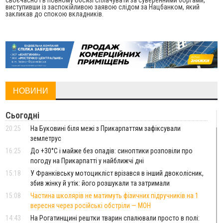
своєчасно і в повному обсязі сплачувати за суверенними боргами,
виступивши із заспокійливою заявою слідом за Нацбанком, який
закликав до спокою вкладників.
НОВИНИ
Сьогодні
20:25
На Буковині біля межі з Прикарпаттям зафіксували
землетрус
16:25
До +30°C і майже без опадів: синоптики розповіли про
погоду на Прикарпатті у найближчі дні
15:18
У Франківську мотоцикліст врізався в інший двоколісник,
збив жінку й утік: його розшукали та затримали
15:08
Частина школярів не матимуть фізичних підручників на 1
вересня через російські обстріли — МОН
14:43
На Рогатинщині рештки тварин спалювали просто в полі: