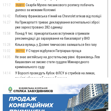
17:17
Скарби Музею писанкового розпису побачать
ВІДЕО
далеко за межами Коломиї
16:42
Поблизу Франківська п'яний на Chevrolet втікав від поліції
16:27
На Прикарпатті триває декларування вогнепальної зброї:
уже зареєстровано 282 одиниці
15:58
Понад 9 тис. прикарпатських вступників отримали
рекомендації до зарахування на бакалаврат у ВНЗ
15:28
Кілька вулиць у Долині тимчасово залишаться без газу
15:02
У Старуні відбулася Патріарша проща
ФОТО
14:35
Не знає англійську на достатньому рівні. Франківець Лев
Кишакевич не зможе стати суддею Міжнародного
кримінального суду
14:14
У Ворохті проведуть Кубок ФЛСУ зі стрибків на лижах,
пам'яті оборонця Богдана Бухонка
13:30
На Калущині розшукали чоловіка, який три дні
ФОТО
блукав у лісі
13:14
Боднар розповів про реакцію влади Польщі на атаки на
українців та про зміни після 23 серпня
12:31
"Едельвейси" щемливо привітали рідну Коломию з
ВІДЕО