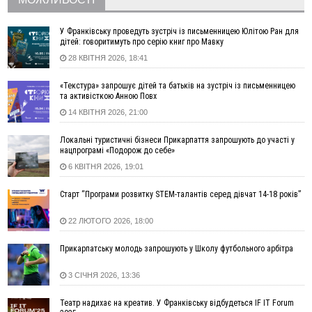
17:20
Українці подали рекордну кількість заяв до університетів.
Які спеціальності обирають
У Франківську проведуть зустріч із письменницею Юлітою Ран для
дітей: говоритимуть про серію книг про Мавку
16:43
Зарплати на Прикарпатті за місяць зросли на 10%, але до
28 КВІТНЯ 2026, 18:41
середньої по Україні ще далеко
16:14
Франківець, який стріляв біля АЗС, вийшов під заставу та
«Текстура» запрошує дітей та батьків на зустріч із письменницею
був повторно затриманий
та активісткою Анною Повх
15:54
Прикарпатець прийшов у Пенсійний та заявив поліції про
14 КВІТНЯ 2026, 21:00
гранату, бо йому не нарахували пенсію
14:59
У Болгарії затримали прикарпатця, який виготовляв
Локальні туристичні бізнеси Прикарпаття запрошують до участі у
нацпрограмі «Подорож до себе»
наркотики для міжнародного синдикату
6 КВІТНЯ 2026, 19:01
14:47
Стефанішина отримала нову підозру. Їй обирають
запобіжний захід
Старт “Програми розвитку STEM-талантів серед дівчат 14-18 років”
14:02
«Пілот з Лондона» видурив у жительки Коломийщини
майже 64 тисячі гривень
22 ЛЮТОГО 2026, 18:00
13:13
У четвер на Прикарпатті очікується сильна спека до 39°
Прикарпатську молодь запрошують у Школу футбольного арбітра
13:00
На Снятинщині спіймали чоловіка, який зливав з цистерни
у полі невідому речовину
3 СІЧНЯ 2026, 13:36
12:29
У МОЗ змінили підхід до госпіталізації та оновили правила
роботи стаціонарів
Театр надихає на креатив. У Франківську відбудеться IF IT Forum