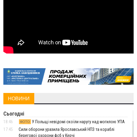
НОВИНИ
Сьогодні
18:46
У Польщі невідомі скоїли наругу над могилою УПА
ФОТО
17:45
Сили оборони уразила Ярославський НПЗ та кораблі
берегової охорони фсб у Керчі