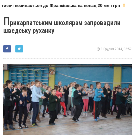
тисяч позивається до Франківська на понад 20 млн грн
П
рикарпатським школярам запровадили
шведську руханку
3 Грудня 2014, 06:57