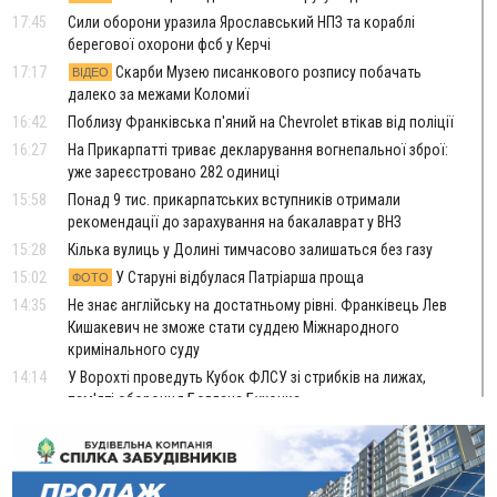
17:45
Сили оборони уразила Ярославський НПЗ та кораблі
берегової охорони фсб у Керчі
17:17
Скарби Музею писанкового розпису побачать
ВІДЕО
далеко за межами Коломиї
16:42
Поблизу Франківська п'яний на Chevrolet втікав від поліції
16:27
На Прикарпатті триває декларування вогнепальної зброї:
уже зареєстровано 282 одиниці
15:58
Понад 9 тис. прикарпатських вступників отримали
рекомендації до зарахування на бакалаврат у ВНЗ
15:28
Кілька вулиць у Долині тимчасово залишаться без газу
15:02
У Старуні відбулася Патріарша проща
ФОТО
14:35
Не знає англійську на достатньому рівні. Франківець Лев
Кишакевич не зможе стати суддею Міжнародного
кримінального суду
14:14
У Ворохті проведуть Кубок ФЛСУ зі стрибків на лижах,
пам'яті оборонця Богдана Бухонка
13:30
На Калущині розшукали чоловіка, який три дні
ФОТО
блукав у лісі
13:14
Боднар розповів про реакцію влади Польщі на атаки на