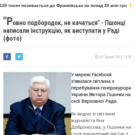
20 тисяч позивається до Франківська на понад 20 млн грн
"Р
овно подбородок, не качаться" - Пшонці
написали інструкцію, як виступати у Раді
(фото)
20 Грудня 2013, 14:05
У мережі Facebook
з'явилася світлина з
перебування генпрокурора
України Віктора Пшонки на
сесії Верховної Ради.
Як видно зі світлини
журналіста Яна
Доброносова, у Пшонки на
столі покладений листок з