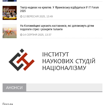
12:29
У МОЗ змінили підхід до госпіталізації та оновили правила
роботи стаціонарів
Театр надихає на креатив. У Франківську відбудеться IF IT Forum
12:07
На межі Прикарпаття і Тернопільщини невідомі засипали
2025
русло Золотої Липи та облаштували переправу
12 ВЕРЕСНЯ 2025, 13:49
11:44
У Франківську та Яремче зафіксували нові температурні
На Коломийщині шукають наставників, які допоможуть дітям
рекорди
подолати стрес і розкрити таланти
11:17
Росія вдарила по Харкову "Бандероллю": є постраждалі,
14 СЕРПНЯ 2025, 13:37
пошкоджено цивільне підприємство
10:54
Верховний суд повернув державі 1,5 га лісу із трьома
ставками в Івано-Франківській громаді
10:10
На Каскаді замість веж планують зробити сквер з
дитмайданчиком
09:31
На Верховинщині під час пожежі будинку травмувалась
жінка
09:09
35 цимбалістів на Говерлі встановили Рекорд
ВІДЕО
України
08:37
На Прикарпатті за пів року трапилось понад 100 ДТП через
АНОНСИ
нетверезих водіїв
08:08
рф масовано атакувала Київ та область: 14 загиблих,
десятки постраждалих і пожежі (фото, відео)
Погода