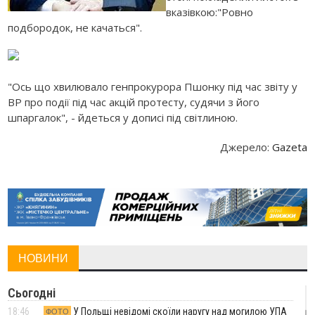
вказівкою:"Ровно
подбородок, не качаться".
"Ось що хвилювало генпрокурора Пшонку під час звіту у
ВР про події під час акцій протесту, судячи з його
шпаргалок", - йдеться у дописі під світлиною.
Джерело:
Gazeta
НОВИНИ
Сьогодні
18:46
У Польщі невідомі скоїли наругу над могилою УПА
ФОТО