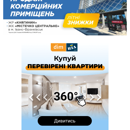
українців та про зміни після 23 серпня
12:31
"Едельвейси" щемливо привітали рідну Коломию з
ВІДЕО
Днем міста
11:55
Вчора у Франківську, Коломиї, Долині та Яремче
зафіксували рекордну спеку
11:45
У Надвірній п'яна жінка побила малолітнього хлопчика: суд
призначив штраф і 30 тисяч компенсації
11:17
У басейні Дністра встановилася гідрологічна посуха - рівні
води наблизилися до найнижчих показників
11:09
У Бурштині поблизу АЗС сталася масова бійка, поліція
з'ясовує обставини
10:30
ФОП із Житомира після купівлі права вимоги за 120
тисяч позивається до Франківська на понад 20 млн грн
08:52
У горах біля Осмолоди за допомогою БПЛА розшукали
двох жінок, які заблукали під час збирання ягід
Вчора
19:52
У Франківську вперше прооперували немовля без
відкритої операції
18:42
На лінії зіткнення загинув керівник пошукового загону
"Плацдарм" Олексій Юков