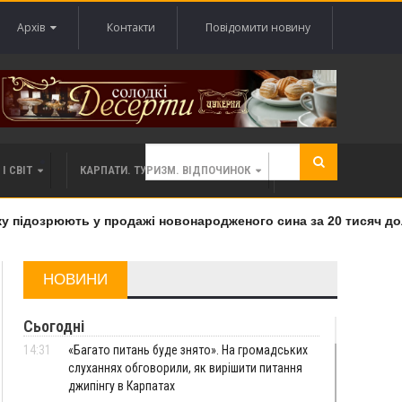
Архів
Контакти
Повідомити новину
І СВІТ
КАРПАТИ. ТУРИЗМ. ВІДПОЧИНОК
підозрюють у продажі новонародженого сина за 20 тисяч долар
НОВИНИ
Сьогодні
14:31
«Багато питань буде знято». На громадських
слуханнях обговорили, як вирішити питання
джипінгу в Карпатах