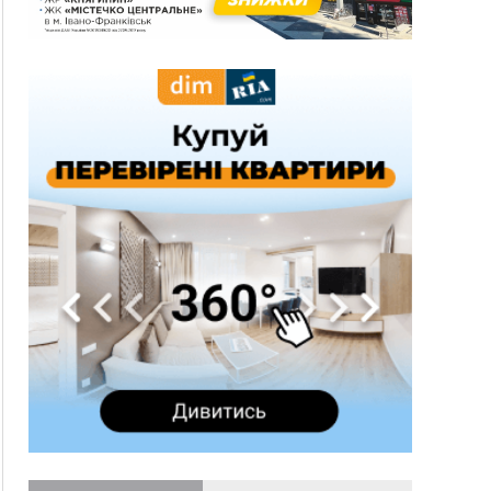
09:22
АМКУ розпочав справу проти Гвіздецької
селищної ради через різні ставки земельного
податку
08:54
Синоптики попереджають про значний дощ на
Прикарпатті до кінця п'ятниці
08:45
Нафтогазову площу на межі Прикарпаття та
Львівщини повторно виставили на аукціон за
830 млн
Вчора
18:46
У Польщі невідомі скоїли наругу над
ФОТО
могилою УПА
17:45
Сили оборони уразила Ярославський НПЗ та
кораблі берегової охорони фсб у Керчі
17:17
Скарби Музею писанкового розпису
ВІДЕО
побачать далеко за межами Коломиї
16:42
Поблизу Франківська п'яний на Chevrolet
втікав від поліції
16:27
На Прикарпатті триває декларування
вогнепальної зброї: уже зареєстровано 282