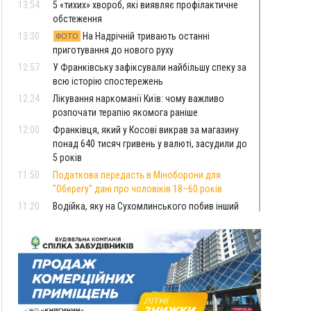
13:54
5 «тихих» хвороб, які виявляє профілактичне
обстеження
13:30
На Надрічній тривають останні
ФОТО
приготування до нового руху
12:57
У Франківську зафіксували найбільшу спеку за
всю історію спостережень
12:24
Лікування наркоманії Київ: чому важливо
розпочати терапію якомога раніше
12:00
Франківця, який у Косові викрав за магазину
понад 640 тисяч гривень у валюті, засудили до
5 років
11:50
Податкова передасть в Міноборони для
"Оберегу" дані про чоловіків 18–60 років
11:20
Водійка, яку на Сухомлинського побив інший
керманич, відмовилася від обвинувачення —
справу закрили
10:45
У Франківську, Коломиї, Долині та Яремче 6
серпня зафіксували рекордну спеку
10:02
Змушував надсилати інтимні фото: на
Прикарпатті затримали підозрюваного у
розбещенні малолітньої