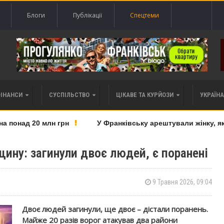
Блоги
Публікації
Спецтеми
ФІНАНСИ
СУСПІЛЬСТВО
ЦІКАВЕ ТА КУРЙОЗИ
УКРАЇНА 
понад 20 млн грн
У Франківську арештували жінку, яку 
ину: загинули двоє людей, є поранені
9 Травня 2026, 09:04
Двоє людей загинули, ще двоє – дістали поранень.
Майже 20 разів ворог атакував два райони