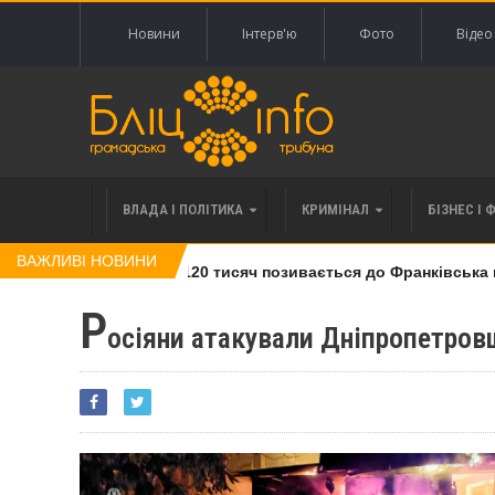
Новини
Інтерв'ю
Фото
Відео
ВЛАДА І ПОЛІТИКА
КРИМІНАЛ
БІЗНЕС І 
ВАЖЛИВІ НОВИНИ
лі права вимоги за 120 тисяч позивається до Франківська на 
Р
осіяни атакували Дніпропетровщ