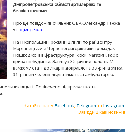
Дніпропетровської області артилерією та
безпілотниками.
Про це повідомив очільник ОВА Олександр Ганжа
у
соцмережах
.
На Нікопольщині росіяни цілили по райцентру,
Марганецькій й Червоногригорівській громадах.
Пошкоджені інфраструктура, кіоск, магазин, кафе,
приватні будинки. Загинув 35-річний чоловік. У
важкому стані до лікарні доправлена 39-річна жінка.
31-річний чоловік лікуватиметься амбулаторно.
Синельниківщині. Понівечене підприємство та
а.
Читайте нас у
Facebook
,
Telegram
та
Instagram
.
Завжди цікаві новини!