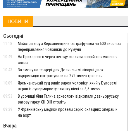
НОВИНИ
Сьогодні
11:18
Майстра лісу з Верховинщини оштрафували на 600 тисяч за
переправлення чоловіків до Румунії
10:49
На Прикарпатті через негоду сталися аварійні вимкнення
світла
10:43
За змову на тендері для Долинської лікарні двох
підприємців оштрафували на 272 тисячі гривень
10:09
Яремчанський суд виніс вирок чоловіку, який у Буковелі
вкрав із супермаркету пляшку віскі за 8,5 тисяч
09:53
В урочищі біля Галича археологи відкопали давньоруську
вагову гирку XII–XIII століть
09:39
У Франківську медики провели серію складних операцій
на аорті
Вчора