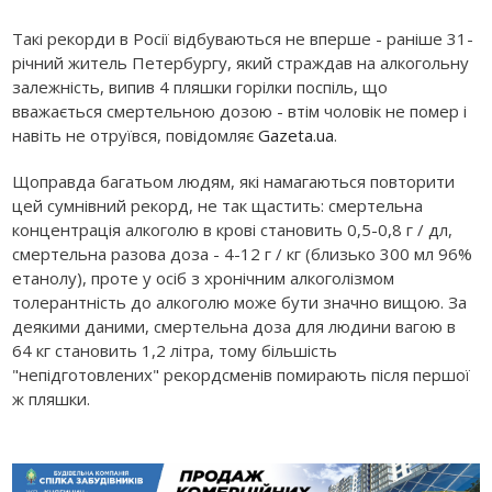
Такі рекорди в Росії відбуваються не вперше - раніше 31-
річний житель Петербургу, який страждав на алкогольну
залежність, випив 4 пляшки горілки поспіль, що
вважається смертельною дозою - втім чоловік не помер і
навіть не отруївся, повідомляє
Gazeta.ua
.
Щоправда багатьом людям, які намагаються повторити
цей сумнівний рекорд, не так щастить: смертельна
концентрація алкоголю в крові становить 0,5-0,8 г / дл,
смертельна разова доза - 4-12 г / кг (близько 300 мл 96%
етанолу), проте у осіб з хронічним алкоголізмом
толерантність до алкоголю може бути значно вищою. За
деякими даними, смертельна доза для людини вагою в
64 кг становить 1,2 літра, тому більшість
"непідготовлених" рекордсменів помирають після першої
ж пляшки.