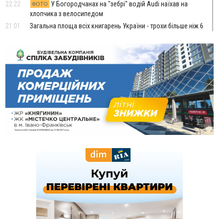
22:22
У Богородчанах на "зебрі" водій Audi наїхав на
ФОТО
хлопчика з велосипедом
21:01
Загальна площа всіх книгарень України - трохи більше ніж 6
футбольних полів
20:47
На "зебрі" у Франківську два мотоциклісти збили жінку
18:55
Прикарпаття серед лідерів за будівництвом новобудов і
рекордсмен за зростанням цін на житло
16:48
Де безпечно купатися на Прикарпатті?
ВІДЕО
16:20
У Франківську дружина загиблого воїна створила
організацію «КОД 7'Я», аби підтримувати військових та їхні
сім'ї
15:57
У Коломиї на одній з вулиць встановлять комплекс
автоматичної фіксації швидкості
15:29
Війна забрала життя трьох воїнів з Прикарпаття
15:00
На Закарпатті викрили масштабну схему незаконного
виключення військовозобов’язаних з обліку
14:31
«Багато питань буде знято». На громадських слуханнях в
Яремче обговорили, як вирішити питання джипінгу в
Карпатах
13:54
5 «тихих» хвороб, які виявляє профілактичне обстеження