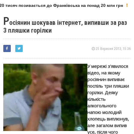
0 тисяч позивається до Франківська на понад 20 млн грн
Р
осіянин шокував інтернет, випивши за раз
3 пляшки горілки
25 Вересня 2013, 15:36
У мережі з'явилося
відео, на якому
росіянин випиває
поспіль три пляшки
горілки. Деяку
кількість
алкогольного
напою молодий
хлопець виплюнув,
але загалом випив
усе, після чого