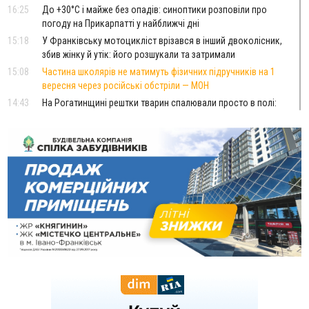
16:25
До +30°C і майже без опадів: синоптики розповіли про
погоду на Прикарпатті у найближчі дні
15:18
У Франківську мотоцикліст врізався в інший двоколісник,
збив жінку й утік: його розшукали та затримали
15:08
Частина школярів не матимуть фізичних підручників на 1
вересня через російські обстріли — МОН
14:43
На Рогатинщині рештки тварин спалювали просто в полі:
поліція розслідує отруєння земель
13:25
Пірс, ігровий майданчик і зона для пікніків: оголосили
тендер на 7 мільйонів на благоустрій Німецького озера
12:14
У Калуші на озері в міському парку масово загинули
качки та риба
11:18
Майстра лісу з Верховинщини оштрафували на 600 тисяч за
переправлення чоловіків до Румунії
10:49
На Прикарпатті через негоду сталися аварійні вимкнення
світла
10:43
За змову на тендері для Долинської лікарні двох
підприємців оштрафували на 272 тисячі гривень
10:09
Яремчанський суд виніс вирок чоловіку, який у Буковелі
вкрав із супермаркету пляшку віскі за 8,5 тисяч