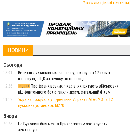
Завжди цікаві новини!
НОВИНИ
Сьогодні
13:01
Ветеран з Франківська через суд скасував 17 тисяч
штрафу від ТЦК за неявку по повістці
12:26
Про франківських лікарів, які рятують військових
ВІДЕО
від фантомного болю, зняли документальний фільм
11:12
Україна придбала у Туреччини 70 ракет ATACMS та 12
пускових установок M270
Вчора
20:25
На Буковині біля межі з Прикарпаттям зафіксували
землетрус