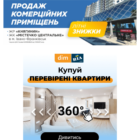
10:49
На Прикарпатті через негоду сталися аварійні вимкнення
світла
10:43
За змову на тендері для Долинської лікарні двох
підприємців оштрафували на 272 тисячі гривень
10:09
Яремчанський суд виніс вирок чоловіку, який у Буковелі
вкрав із супермаркету пляшку віскі за 8,5 тисяч
09:53
В урочищі біля Галича археологи відкопали давньоруську
вагову гирку XII–XIII століть
09:39
У Франківську медики провели серію складних операцій
на аорті
07 Серпня
22:22
У Богородчанах на "зебрі" водій Audi наїхав на
ФОТО
хлопчика з велосипедом
21:01
Загальна площа всіх книгарень України - трохи більше ніж 6
футбольних полів
20:47
На "зебрі" у Франківську два мотоциклісти збили жінку
18:55
Прикарпаття серед лідерів за будівництвом новобудов і
рекордсмен за зростанням цін на житло
16:48
Де безпечно купатися на Прикарпатті?
ВІДЕО