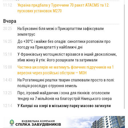
11:12
Україна придбала у Туреччини 70 ракет ATACMS та 12
пускових установок M270
Вчора
20:25
На Буковині біля межі з Прикарпаттям зафіксували
землетрус
16:25
До +30°C і майже без опадів: синоптики розповіли про
погоду на Прикарпатті у найближчі дні
15:18
У Франківську мотоцикліст врізався в інший двоколісник,
збив жінку й утік: його розшукали та затримали
15:08
Частина школярів не матимуть фізичних підручників на 1
вересня через російські обстріли — МОН
14:43
На Рогатинщині рештки тварин спалювали просто в полі:
поліція розслідує отруєння земель
13:25
Пірс, ігровий майданчик і зона для пікніків: оголосили
тендер на 7 мільйонів на благоустрій Німецького озера
12:14
У Калуші на озері в міському парку масово загинули
качки та риба
11:18
Майстра лісу з Верховинщини оштрафували на 600 тисяч за
переправлення чоловіків до Румунії