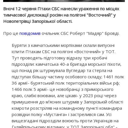
Вночі 12 червня Птахи СБС нанесли ураження по місцях
тимчасової дислокації росіян на полігоні "Восточний" у
Новопетрівці Запорізької області.
Про це
повідомив
очільник СБС Роберт "Мадяр" Бровді.
Буряти з камчатськими морпіхами склали випускні
іспити Птахам СБС на полігоні «Восточний» у ТОТ.
Тут проводять підготовку відразу три хробачі
підрозділи: камчатська 40-а бригада морської піхоти,
що понад рік штурмувала Вугледар та стерла на
підступах більшу частину особового складу; 1461 полк
36 армії- бурятський полк територіальних військ рф;
1466 полк 5 армії- це новобранці з приморського
краю, слабкі воюваки, але цікаві- у 2023 році через
примушення до мʼясних штурмів у Запорізькій області
комроти розстріляв на командному пункті командира
розвідки полку «Мустанга» і застрелився сам. Усі
вищезгадані підрозділи воюють проти Українців на
Гуляйпільському відтинку, у ТОТ Запорізької обл",-