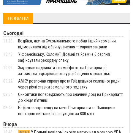
НОВИНИ
Сьогодні
11:20
Водійка, яку на Сухомлинського побив інший керманич,
відмовилася від обвинувачення — справу закрили
10:45
У Франківську, Коломиї, Долині та Яремче 6 серпня
зафіксували рекордну спеку
10:02
Змушував надсилати інтимні фото: на Прикарпатті
затримали підозрюваного у розбещенні малолітньої
09:22
АМКУ розпочав справу проти Гвіздецької селищної ради
через різні ставки земельного податку
08:54
Синоптики попереджають про значний дощ на Прикарпатті
до кінця п'ятниці
08:45
Нафтогазову площу на межі Прикарпаття та Львівщини
повторно виставили на аукціон за 830 млн
Вчора
18:46
У Польщі невідомі скоїли наругу над могилою УПА
ФОТО