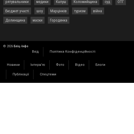
рятувальники
медики
Калуш
Коломийщина
суд
ОТГ
виплати «Пакунок школяра»
08:14
У Франківську через пожежу в дев’ятиповерхівці
Бюджет участі
шоу
Марцінків
туризм
війна
евакуювали 21 людину
Долинщина
маски
Городенка
03 Серпня
20:03
Бійці ССО провели успішний наліт на позиції російських
військ: двох окупантів взяли в полон
© 2026
Бліц-Інфо
19:28
На війні загинув воїн з Коломийської громади Василь
Вхід
Політика Конфіденційності
Дикан
18:57
Російський дрон на Дніпропетровщині убив рятувальника
Новини
Інтерв'ю
Фото
Відео
Блоги
та його восьмирічного сина
Публікації
Спецтеми
17:45
Чотири ліцеї Калуської громади очолили нові директори
17:16
У Карпатах турист двічі впав під час походу:
ФОТО
знадобилася допомога рятувальників
16:41
Франківець влаштував стрілянину на АЗС -
ФОТО
постраждав чоловік. Стрільця затримали
16:32
У Коломийській громаді тимчасово заборонили купатися у
трьох водоймах
16:16
Старт продажів проєкту від blago в Чернівцях: новий рівень
містобудування