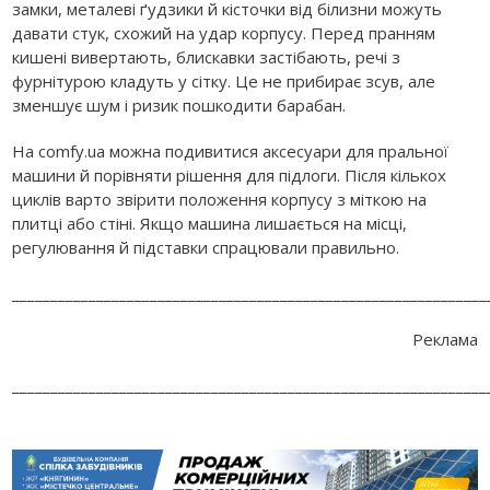
замки, металеві ґудзики й кісточки від білизни можуть
давати стук, схожий на удар корпусу. Перед пранням
кишені вивертають, блискавки застібають, речі з
фурнітурою кладуть у сітку. Це не прибирає зсув, але
зменшує шум і ризик пошкодити барабан.
На comfy.ua можна подивитися аксесуари для пральної
машини й порівняти рішення для підлоги. Після кількох
циклів варто звірити положення корпусу з міткою на
плитці або стіні. Якщо машина лишається на місці,
регулювання й підставки спрацювали правильно.
______________________________________________________________
Реклама
______________________________________________________________