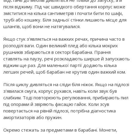
Відстань до меблів дивляться не тільки до запуску, а й
після віджиму. Під час швидкого обертання корпус може
зміститися на кілька сантиметрів і почати бити по шафі,
трубі або кошику. Біля задньої стінки лишають місце для
шлангів, щоб вони не натягувалися.
Якщо стук з'являється на важких речах, причина часто в
розподілі ваги. Один великий плед або кілька мокрих
рушників збираються в секторі барабана. Прання
ставлять на паузу, речі розкладають ширше й запускають
віджим ще раз. Для маленької партії додають кілька
легших речей, щоб барабан не крутив один важкий ком.
Після циклу дивляться на сліди біля ніжок. Якщо на підлозі
з'явилася смуга, корпус рухався, навіть коли звук був
слабким. Тоді повторюють регулювання, прибирають пил
під опорами й звіряють фіксацію гайок. Коли зсув
повертається на рівній підлозі, потрібна діагностика
амортизаторів або пружин.
Окремо стежать за предметами в барабані. Монети,