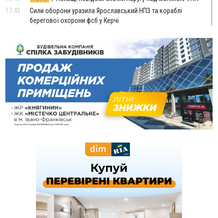
17:45
Сили оборони уразила Ярославський НПЗ та кораблі
берегової охорони фсб у Керчі
17:17
Скарби Музею писанкового розпису побачать
ВІДЕО
далеко за межами Коломиї
16:42
Поблизу Франківська п'яний на Chevrolet втікав від поліції
16:27
На Прикарпатті триває декларування вогнепальної зброї:
уже зареєстровано 282 одиниці
15:58
Понад 9 тис. прикарпатських вступників отримали
рекомендації до зарахування на бакалаврат у ВНЗ
15:28
Кілька вулиць у Долині тимчасово залишаться без газу
15:02
У Старуні відбулася Патріарша проща
ФОТО
14:35
Не знає англійську на достатньому рівні. Франківець Лев
Кишакевич не зможе стати суддею Міжнародного
кримінального суду
14:14
У Ворохті проведуть Кубок ФЛСУ зі стрибків на лижах,
пам'яті оборонця Богдана Бухонка
13:30
На Калущині розшукали чоловіка, який три дні
ФОТО
блукав у лісі
13:14
Боднар розповів про реакцію влади Польщі на атаки на