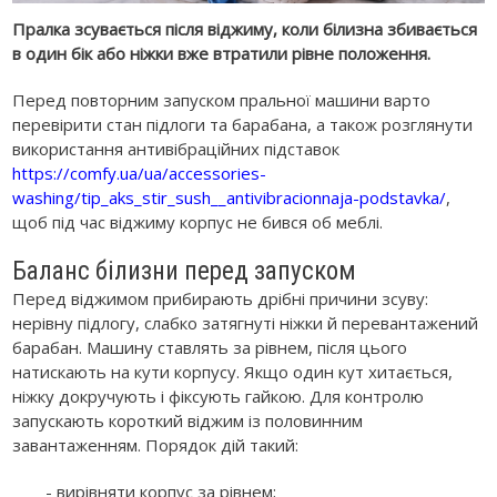
Пралка зсувається після віджиму, коли білизна збивається
в один бік або ніжки вже втратили рівне положення.
Перед повторним запуском пральної машини варто
перевірити стан підлоги та барабана, а також розглянути
використання антивібраційних підставок
https://comfy.ua/ua/accessories-
washing/tip_aks_stir_sush__antivibracionnaja-podstavka/
,
щоб під час віджиму корпус не бився об меблі.
Баланс білизни перед запуском
Перед віджимом прибирають дрібні причини зсуву:
нерівну підлогу, слабко затягнуті ніжки й перевантажений
барабан. Машину ставлять за рівнем, після цього
натискають на кути корпусу. Якщо один кут хитається,
ніжку докручують і фіксують гайкою. Для контролю
запускають короткий віджим із половинним
завантаженням. Порядок дій такий:
- вирівняти корпус за рівнем;