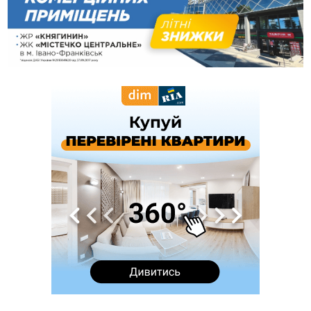
12:24
Лікування наркоманії Київ: чому важливо розпочати
терапію якомога раніше
12:00
Франківця, який у Косові викрав за магазину понад 640
тисяч гривень у валюті, засудили до 5 років
11:50
Податкова передасть в Міноборони для "Оберегу" дані про
чоловіків 18–60 років
11:20
Водійка, яку на Сухомлинського побив інший керманич,
відмовилася від обвинувачення — справу закрили
10:45
У Франківську, Коломиї, Долині та Яремче 6 серпня
зафіксували рекордну спеку
10:02
Змушував надсилати інтимні фото: на Прикарпатті
затримали підозрюваного у розбещенні малолітньої
09:22
АМКУ розпочав справу проти Гвіздецької селищної ради
через різні ставки земельного податку
08:54
Синоптики попереджають про значний дощ на Прикарпатті
до кінця п'ятниці
08:45
Нафтогазову площу на межі Прикарпаття та Львівщини
повторно виставили на аукціон за 830 млн
Вчора