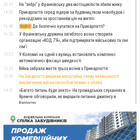
20:47
На "зебрі" у Франківську два мотоциклісти збили жінку
18:55
Прикарпаття серед лідерів за будівництвом новобудов і
рекордсмен за зростанням цін на житло
16:48
Де безпечно купатися на Прикарпатті?
ВІДЕО
16:20
У Франківську дружина загиблого воїна створила
організацію «КОД 7'Я», аби підтримувати військових та їхні
сім'ї
15:57
У Коломиї на одній з вулиць встановлять комплекс
автоматичної фіксації швидкості
15:29
Війна забрала життя трьох воїнів з Прикарпаття
15:00
На Закарпатті викрили масштабну схему незаконного
виключення військовозобов’язаних з обліку
14:31
«Багато питань буде знято». На громадських слуханнях в
Яремче обговорили, як вирішити питання джипінгу в
Карпатах
13:54
5 «тихих» хвороб, які виявляє профілактичне обстеження
13:30
На Надрічній тривають останні приготування до
ФОТО
нового руху
12:57
У Франківську зафіксували найбільшу спеку за всю історію
спостережень