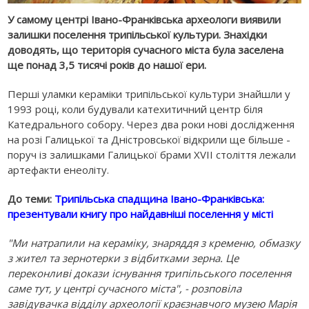
У самому центрі Івано-Франківська археологи виявили
залишки поселення трипільської культури. Знахідки
доводять, що територія сучасного міста була заселена
ще понад 3,5 тисячі років до нашої ери.
Перші уламки кераміки трипільської культури знайшли у
1993 році, коли будували катехитичний центр біля
Катедрального собору. Через два роки нові дослідження
на розі Галицької та Дністровської відкрили ще більше -
поруч із залишками Галицької брами XVII століття лежали
артефакти енеоліту.
До теми:
Трипільська спадщина Івано-Франківська:
презентували книгу про найдавніші поселення у місті
"Ми натрапили на кераміку, знаряддя з кременю, обмазку
з жител та зернотерки з відбитками зерна. Це
переконливі докази існування трипільського поселення
саме тут, у центрі сучасного міста", - розповіла
завідувачка відділу археології краєзнавчого музею Марія