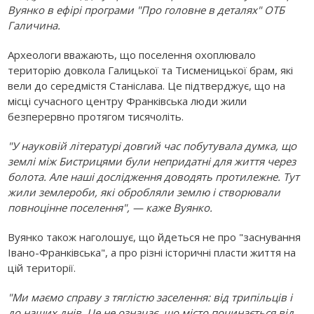
Вуянко в ефірі програми "Про головне в деталях" ОТБ
Галичина.
Археологи вважають, що поселення охоплювало
територію довкола Галицької та Тисменицької брам, які
вели до середмістя Станіслава. Це підтверджує, що на
місці сучасного центру Франківська люди жили
безперервно протягом тисячоліть.
"У науковій літературі довгий час побутувала думка, що
землі між Бистрицями були непридатні для життя через
болота. Але наші дослідження доводять протилежне. Тут
жили землероби, які обробляли землю і створювали
повноцінне поселення", — каже Вуянко.
Вуянко також наголошує, що йдеться не про "заснування
Івано-Франківська", а про різні історичні пласти життя на
цій території.
"Ми маємо справу з тяглістю заселення: від трипільців і
до наших днів. Це не означає, що місто починається від