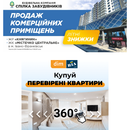
14:02
«Пілот з Лондона» видурив у жительки Коломийщини
майже 64 тисячі гривень
13:13
У четвер на Прикарпатті очікується сильна спека до 39°
13:00
На Снятинщині спіймали чоловіка, який зливав з цистерни
у полі невідому речовину
12:29
У МОЗ змінили підхід до госпіталізації та оновили правила
роботи стаціонарів
12:07
На межі Прикарпаття і Тернопільщини невідомі засипали
русло Золотої Липи та облаштували переправу
11:44
У Франківську та Яремче зафіксували нові температурні
рекорди
11:17
Росія вдарила по Харкову "Бандероллю": є постраждалі,
пошкоджено цивільне підприємство
10:54
Верховний суд повернув державі 1,5 га лісу із трьома
ставками в Івано-Франківській громаді
10:10
На Каскаді замість веж планують зробити сквер з
дитмайданчиком
09:31
На Верховинщині під час пожежі будинку травмувалась
жінка
09:09
35 цимбалістів на Говерлі встановили Рекорд
ВІДЕО