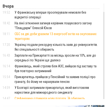
Вчора
19:52
У Франківську вперше прооперували немовля без
відкритої операції
18:42
На лінії зіткнення загинув керівник пошукового загону
"Плацдарм" Олексій Юков
18:11
СБС за дві доби уразили 13 енергооб'єктів на окупованих
територіях
17:20
Українці подали рекордну кількість заяв до університетів.
Які спеціальності обирають
16:43
Зарплати на Прикарпатті за місяць зросли на 10%, але до
середньої по Україні ще далеко
16:14
Франківець, який стріляв біля АЗС, вийшов під заставу та
був повторно затриманий
15:54
Прикарпатець прийшов у Пенсійний та заявив поліції про
гранату, бо йому не нарахували пенсію
14:59
У Болгарії затримали прикарпатця, який виготовляв
наркотики для міжнародного синдикату
14:47
Стефанішина отримала нову підозру. Їй обирають
запобіжний захід