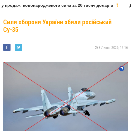
у продажі новонародженого сина за 20 тисяч доларів
Де
Сили оборони України збили російський
Су-35
8 Липня 2026, 17:16