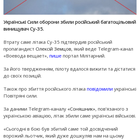
Українські Сили оборони збили російський багатоцільовий
винищувач Су-35.
Втрату саме літака Су-35 підтвердив російський
пропагандист
Олексій Земцов
, який веде Telegram-канал
«Воевода вещает»,
пише
портал Мілітарний.
За його твердженням, пілоту вдалося вижити та дістатися
до своїх позицій.
Також про збиття російського літака
повідомили
українські
Повітряні сили.
За даними Telegram-каналу
«Соняшник»
, пов’язаного з
українською авіацією, літак збили саме українські військові.
«Сьогодні в бою був збитий саме той досвідчений
ворожий льотчик, який дуже дошкуляв нам на цьому