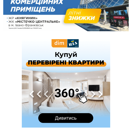
11:50
Податкова передасть в Міноборони для "Оберегу" дані про
чоловіків 18–60 років
11:20
Водійка, яку на Сухомлинського побив інший керманич,
відмовилася від обвинувачення — справу закрили
10:45
У Франківську, Коломиї, Долині та Яремче 6 серпня
зафіксували рекордну спеку
10:02
Змушував надсилати інтимні фото: на Прикарпатті
затримали підозрюваного у розбещенні малолітньої
09:22
АМКУ розпочав справу проти Гвіздецької селищної ради
через різні ставки земельного податку
08:54
Синоптики попереджають про значний дощ на Прикарпатті
до кінця п'ятниці
08:45
Нафтогазову площу на межі Прикарпаття та Львівщини
повторно виставили на аукціон за 830 млн
Вчора
18:46
У Польщі невідомі скоїли наругу над могилою УПА
ФОТО
17:45
Сили оборони уразила Ярославський НПЗ та кораблі
берегової охорони фсб у Керчі
17:17
Скарби Музею писанкового розпису побачать
ВІДЕО
далеко за межами Коломиї