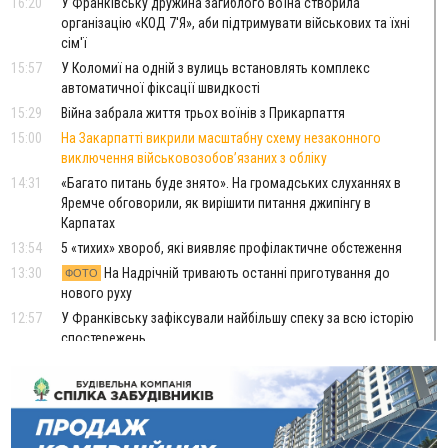
16:20
У Франківську дружина загиблого воїна створила
організацію «КОД 7'Я», аби підтримувати військових та їхні
сім'ї
15:57
У Коломиї на одній з вулиць встановлять комплекс
автоматичної фіксації швидкості
15:29
Війна забрала життя трьох воїнів з Прикарпаття
15:00
На Закарпатті викрили масштабну схему незаконного
виключення військовозобов’язаних з обліку
14:31
«Багато питань буде знято». На громадських слуханнях в
Яремче обговорили, як вирішити питання джипінгу в
Карпатах
13:54
5 «тихих» хвороб, які виявляє профілактичне обстеження
13:30
На Надрічній тривають останні приготування до
ФОТО
нового руху
12:57
У Франківську зафіксували найбільшу спеку за всю історію
спостережень
12:24
Лікування наркоманії Київ: чому важливо розпочати
терапію якомога раніше
12:00
Франківця, який у Косові викрав за магазину понад 640
тисяч гривень у валюті, засудили до 5 років