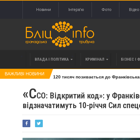
Новини
Інтерв'ю
Фото
Відео
ВЛАДА І ПОЛІТИКА
КРИМІНАЛ
БІЗНЕС І 
ВАЖЛИВІ НОВИНИ
влі права вимоги за 120 тисяч позивається до Франківська на 
«С
СО: Відкритий код»: у Франкі
відзначатимуть 10-річчя Сил спец