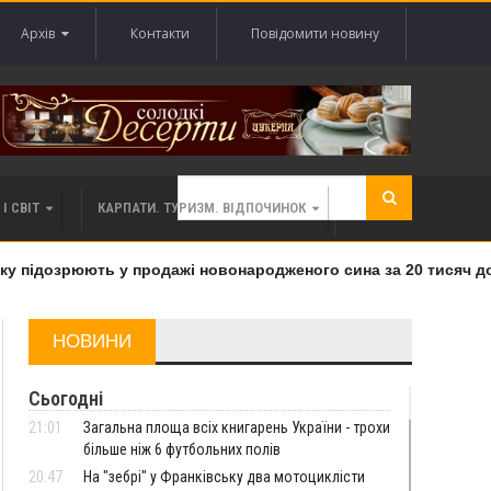
Архів
Контакти
Повідомити новину
І СВІТ
КАРПАТИ. ТУРИЗМ. ВІДПОЧИНОК
підозрюють у продажі новонародженого сина за 20 тисяч дола
НОВИНИ
Сьогодні
21:01
Загальна площа всіх книгарень України - трохи
більше ніж 6 футбольних полів
20:47
На "зебрі" у Франківську два мотоциклісти