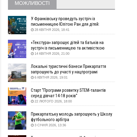
МОЖЛИВОСТІ
податку
08:54
Синоптики попереджають про значний дощ на
Прикарпатті до кінця п'ятниці
У Франківську проведуть зустріч із
письменницею Юлітою Ран для дітей:
08:45
Нафтогазову площу на межі Прикарпаття та
говоритимуть про серію книг про Мавку
28 КВІТНЯ 2026, 18:41
Львівщини повторно виставили на аукціон за
830 млн
«Текстура» запрошує дітей та батьків на
зустріч із письменницею та активісткою
Вчора
Анною Повх
14 КВІТНЯ 2026, 21:00
18:46
У Польщі невідомі скоїли наругу над
ФОТО
могилою УПА
Локальні туристичні бізнеси Прикарпаття
17:45
Сили оборони уразила Ярославський НПЗ та
запрошують до участі у нацпрограмі
кораблі берегової охорони фсб у Керчі
«Подорож до себе»
6 КВІТНЯ 2026, 19:01
17:17
Скарби Музею писанкового розпису
ВІДЕО
Старт “Програми розвитку STEM-талантів
побачать далеко за межами Коломиї
серед дівчат 14-18 років”
16:42
Поблизу Франківська п'яний на Chevrolet
22 ЛЮТОГО 2026, 18:00
втікав від поліції
16:27
На Прикарпатті триває декларування
Прикарпатську молодь запрошують у Школу
вогнепальної зброї: уже зареєстровано 282
футбольного арбітра
одиниці
3 СІЧНЯ 2026, 13:36
15:58
Понад 9 тис. прикарпатських вступників