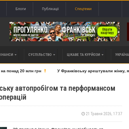
Блоги
Публікації
Спецтеми
ФІНАНСИ
СУСПІЛЬСТВО
ЦІКАВЕ ТА КУРЙОЗИ
УКРАЇНА 
понад 20 млн грн
У Франківську арештували жінку, яку 
вську автопробігом та перформансом
операцій
21 Травня 2026, 17:37