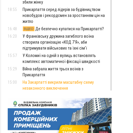
збили жінку
18:55
Прикарпаття серед лідерів за будівництвом
новобудов і рекордсмен за зростанням цін на
житло
16:48
Де безпечно купатися на Прикарпатті?
ВІДЕО
16:20
У Франківську дружина загиблого воїна
створила організацію «КОД 7'Я», аби
підтримувати військових та їхні сім'ї
15:57
У Коломиї на одній з вулиць встановлять
комплекс автоматичної фіксації швидкості
15:29
Війна забрала життя трьох воїнів з
Прикарпаття
15:00
На Закарпатті викрили масштабну схему
незаконного виключення
військовозобов’язаних з обліку
14:31
«Багато питань буде знято». На громадських
слуханнях в Яремче обговорили, як вирішити
питання джипінгу в Карпатах
13:54
5 «тихих» хвороб, які виявляє профілактичне
обстеження