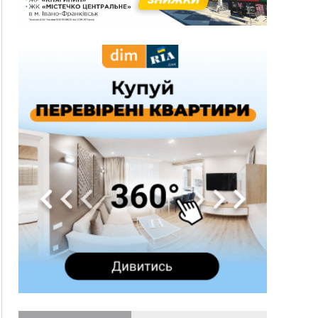
13:30
На Надрічній тривають останні
ФОТО
приготування до нового руху
12:57
У Франківську зафіксували найбільшу спеку за
всю історію спостережень
12:24
Лікування наркоманії Київ: чому важливо
розпочати терапію якомога раніше
12:00
Франківця, який у Косові викрав за магазину
понад 640 тисяч гривень у валюті, засудили до
5 років
11:50
Податкова передасть в Міноборони для
"Оберегу" дані про чоловіків 18–60 років
11:20
Водійка, яку на Сухомлинського побив інший
керманич, відмовилася від обвинувачення —
справу закрили
10:45
У Франківську, Коломиї, Долині та Яремче 6
серпня зафіксували рекордну спеку
10:02
Змушував надсилати інтимні фото: на
Прикарпатті затримали підозрюваного у
розбещенні малолітньої
09:22
АМКУ розпочав справу проти Гвіздецької
селищної ради через різні ставки земельного