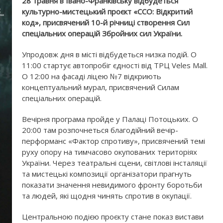
28 травня в Івано-Франківську відбудеться
культурно-мистецький проєкт «ССО: Відкритий
код», присвячений 10-й річниці створення Сил
спеціальних операцій Збройних сил України.
Упродовж дня в місті відбудеться низка подій. О
11:00 стартує автопробіг єдності від ТРЦ Veles Mall.
О 12:00 на фасаді ліцею №7 відкриють
концептуальний мурал, присвячений Силам
спеціальних операцій.
Вечірня програма пройде у Палаці Потоцьких. О
20:00 там розпочнеться благодійний вечір-
перформанс «Фактор спротиву», присвячений темі
руху опору на тимчасово окупованих територіях
України. Через театральні сцени, світлові інсталяції
та мистецькі композиції організатори прагнуть
показати значення невидимого фронту боротьби
та людей, які щодня чинять спротив в окупації.
Центральною подією проєкту стане показ вистави