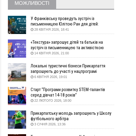
МОЖЛИВОСТІ
09:22
АМКУ розпочав справу проти Гвіздецької
селищної ради через різні ставки земельного
податку
У Франківську проведуть зустріч із
письменницею Юлітою Ран для дітей:
08:54
Синоптики попереджають про значний дощ на
говоритимуть про серію книг про Мавку
28 КВІТНЯ 2026, 18:41
Прикарпатті до кінця п'ятниці
08:45
Нафтогазову площу на межі Прикарпаття та
«Текстура» запрошує дітей та батьків на
Львівщини повторно виставили на аукціон за
зустріч із письменницею та активісткою
830 млн
Анною Повх
14 КВІТНЯ 2026, 21:00
06 Серпня
Локальні туристичні бізнеси Прикарпаття
18:46
У Польщі невідомі скоїли наругу над
ФОТО
запрошують до участі у нацпрограмі
могилою УПА
«Подорож до себе»
6 КВІТНЯ 2026, 19:01
17:45
Сили оборони уразила Ярославський НПЗ та
Старт “Програми розвитку STEM-талантів
кораблі берегової охорони фсб у Керчі
серед дівчат 14-18 років”
17:17
Скарби Музею писанкового розпису
ВІДЕО
22 ЛЮТОГО 2026, 18:00
побачать далеко за межами Коломиї
16:42
Поблизу Франківська п'яний на Chevrolet
Прикарпатську молодь запрошують у Школу
втікав від поліції
футбольного арбітра
3 СІЧНЯ 2026, 13:36
16:27
На Прикарпатті триває декларування
вогнепальної зброї: уже зареєстровано 282