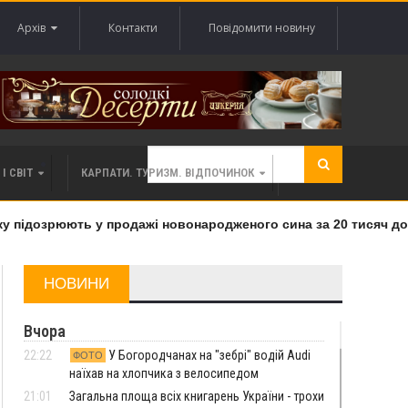
Архів
Контакти
Повідомити новину
І СВІТ
КАРПАТИ. ТУРИЗМ. ВІДПОЧИНОК
підозрюють у продажі новонародженого сина за 20 тисяч долар
НОВИНИ
Вчора
22:22
У Богородчанах на "зебрі" водій Audi
ФОТО
наїхав на хлопчика з велосипедом
21:01
Загальна площа всіх книгарень України - трохи