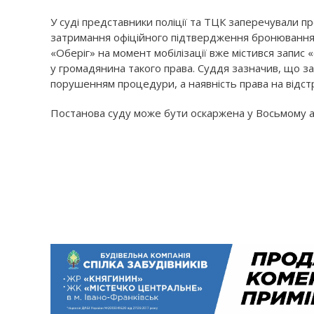
У суді представники поліції та ТЦК заперечували п
затримання офіційного підтвердження бронювання в
«Оберіг» на момент мобілізації вже містився запис 
у громадянина такого права. Суддя зазначив, що з
порушенням процедури, а наявність права на відст
Постанова суду може бути оскаржена у Восьмому а