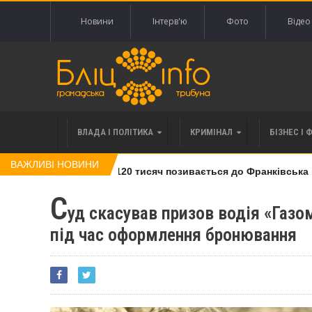
Новини
Інтерв'ю
Фото
Відео
ВЛАДА І ПОЛІТИКА
КРИМІНАЛ
БІЗНЕС І 
ВАЖЛИВІ НОВИНИ
лі права вимоги за 120 тисяч позивається до Франківська на 
С
уд скасував призов водія «Газо
під час оформлення бронювання