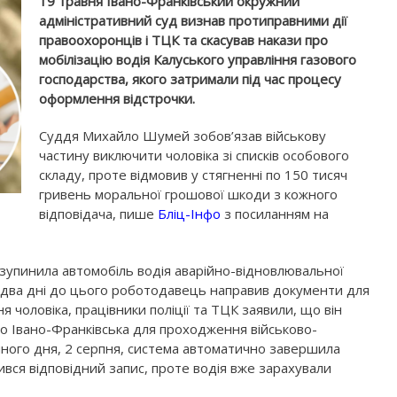
19 травня Івано-Франківський окружний
адміністративний суд визнав протиправними дії
правоохоронців і ТЦК та скасував накази про
мобілізацію водія Калуського управління газового
господарства, якого затримали під час процесу
оформлення відстрочки.
Суддя Михайло Шумей зобов’язав військову
частину виключити чоловіка зі списків особового
складу, проте відмовив у стягненні по 150 тисяч
гривень моральної грошової шкоди з кожного
відповідача, пише
Бліц-Інфо
з посиланням на
 зупинила автомобіль водія аварійно-відновлювальної
а два дні до цього роботодавець направив документи для
 чоловіка, працівники поліції та ТЦК заявили, що він
до Івано-Франківська для проходження військово-
ступного дня, 2 серпня, система автоматично завершила
ився відповідний запис, проте водія вже зарахували