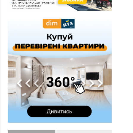
13:54
5 «тихих» хвороб, які виявляє профілактичне
обстеження
13:30
На Надрічній тривають останні
ФОТО
приготування до нового руху
12:57
У Франківську зафіксували найбільшу спеку за
всю історію спостережень
12:24
Лікування наркоманії Київ: чому важливо
розпочати терапію якомога раніше
12:00
Франківця, який у Косові викрав за магазину
понад 640 тисяч гривень у валюті, засудили до
5 років
11:50
Податкова передасть в Міноборони для
"Оберегу" дані про чоловіків 18–60 років
11:20
Водійка, яку на Сухомлинського побив інший
керманич, відмовилася від обвинувачення —
справу закрили
10:45
У Франківську, Коломиї, Долині та Яремче 6
серпня зафіксували рекордну спеку
10:02
Змушував надсилати інтимні фото: на
Прикарпатті затримали підозрюваного у
розбещенні малолітньої