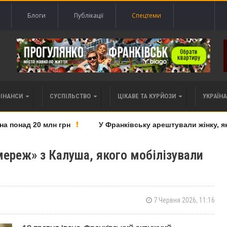
Блоги
Публікації
Спецтеми
ФІНАНСИ
СУСПІЛЬСТВО
ЦІКАВЕ ТА КУРЙОЗИ
УКРАЇНА 
понад 20 млн грн
У Франківську арештували жінку, яку 
мереж» з Калуша, якого мобілізували
7 Червня 2026, 11:16