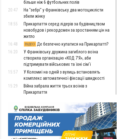
більше ніж 6 футбольних полів
20:47
На "зебрі" у Франківську два мотоциклісти
збили жінку
18:55
Прикарпаття серед лідерів за будівництвом
новобудов і рекордсмен за зростанням цін на
житло
16:48
Де безпечно купатися на Прикарпатті?
ВІДЕО
16:20
У Франківську дружина загиблого воїна
створила організацію «КОД 7'Я», аби
підтримувати військових та їхні сім'ї
15:57
У Коломиї на одній з вулиць встановлять
комплекс автоматичної фіксації швидкості
15:29
Війна забрала життя трьох воїнів з
Прикарпаття
15:00
На Закарпатті викрили масштабну схему
незаконного виключення
військовозобов’язаних з обліку
14:31
«Багато питань буде знято». На громадських
слуханнях в Яремче обговорили, як вирішити
питання джипінгу в Карпатах