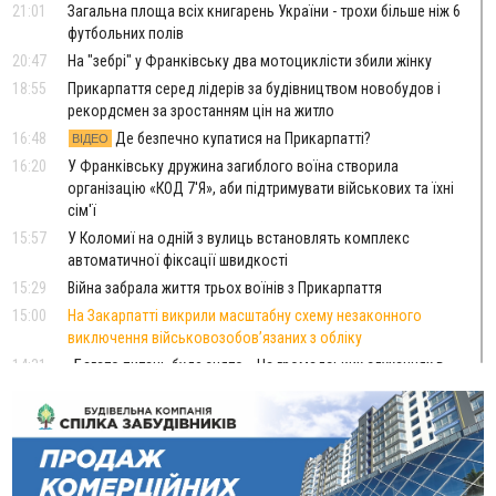
21:01
Загальна площа всіх книгарень України - трохи більше ніж 6
футбольних полів
20:47
На "зебрі" у Франківську два мотоциклісти збили жінку
18:55
Прикарпаття серед лідерів за будівництвом новобудов і
рекордсмен за зростанням цін на житло
16:48
Де безпечно купатися на Прикарпатті?
ВІДЕО
16:20
У Франківську дружина загиблого воїна створила
організацію «КОД 7'Я», аби підтримувати військових та їхні
сім'ї
15:57
У Коломиї на одній з вулиць встановлять комплекс
автоматичної фіксації швидкості
15:29
Війна забрала життя трьох воїнів з Прикарпаття
15:00
На Закарпатті викрили масштабну схему незаконного
виключення військовозобов’язаних з обліку
14:31
«Багато питань буде знято». На громадських слуханнях в
Яремче обговорили, як вирішити питання джипінгу в
Карпатах
13:54
5 «тихих» хвороб, які виявляє профілактичне обстеження
13:30
На Надрічній тривають останні приготування до
ФОТО
нового руху