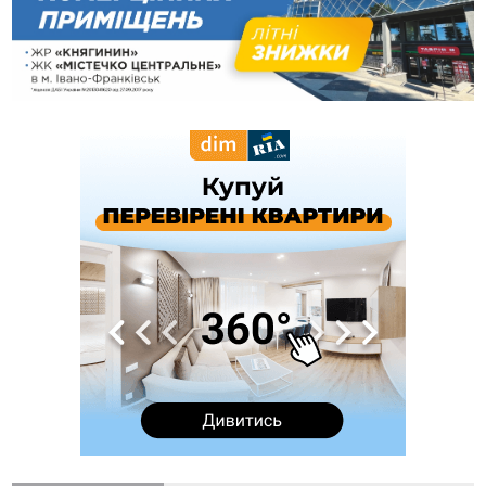
12:57
У Франківську зафіксували найбільшу спеку за всю історію
спостережень
12:24
Лікування наркоманії Київ: чому важливо розпочати
терапію якомога раніше
12:00
Франківця, який у Косові викрав за магазину понад 640
тисяч гривень у валюті, засудили до 5 років
11:50
Податкова передасть в Міноборони для "Оберегу" дані про
чоловіків 18–60 років
11:20
Водійка, яку на Сухомлинського побив інший керманич,
відмовилася від обвинувачення — справу закрили
10:45
У Франківську, Коломиї, Долині та Яремче 6 серпня
зафіксували рекордну спеку
10:02
Змушував надсилати інтимні фото: на Прикарпатті
затримали підозрюваного у розбещенні малолітньої
09:22
АМКУ розпочав справу проти Гвіздецької селищної ради
через різні ставки земельного податку
08:54
Синоптики попереджають про значний дощ на Прикарпатті
до кінця п'ятниці
08:45
Нафтогазову площу на межі Прикарпаття та Львівщини
повторно виставили на аукціон за 830 млн