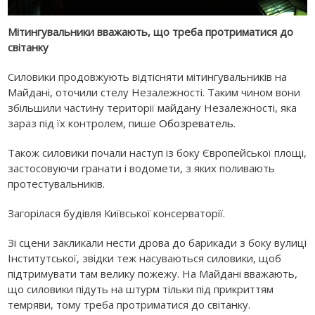
Мітингувальники вважають, що треба протриматися до
світанку
Силовики продовжують відтісняти мітингувальників на
Майдані, оточили стелу Незалежності. Таким чином вони
збільшили частину території майдану Незалежності, яка
зараз під їх контролем, пише
Обозреватель
.
Також силовики почали наступ із боку Європейської площі,
застосовуючи гранати і водомети, з яких поливають
протестувальників.
Загорілася будівля Київської консерваторії.
Зі сцени закликали нести дрова до барикади з боку вулиці
Інститутської, звідки теж насуваються силовики, щоб
підтримувати там велику пожежу. На Майдані вважають,
що силовики підуть на штурм тільки під прикриттям
темряви, тому треба протриматися до світанку.