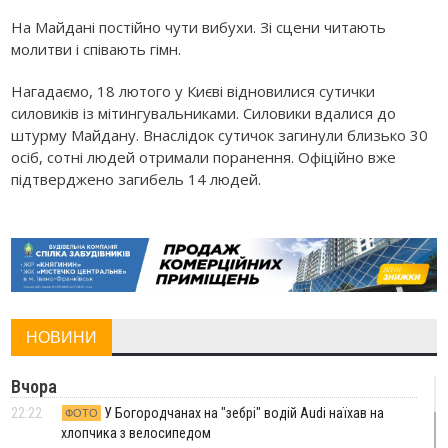
На Майдані постійно чути вибухи. Зі сцени читають
молитви і співають гімн.
Нагадаємо, 18 лютого у Києві відновилися сутички
силовиків із мітингувальниками. Силовики вдалися до
штурму Майдану. Внаслідок сутичок загинули близько 30
осіб, сотні людей отримали поранення. Офіційно вже
підтверджено загибель 14 людей.
НОВИНИ
Вчора
22:22
У Богородчанах на "зебрі" водій Audi наїхав на
ФОТО
хлопчика з велосипедом