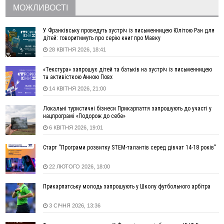
МОЖЛИВОСТІ
06 Серпня
18:46
У Польщі невідомі скоїли наругу над могилою УПА
ФОТО
У Франківську проведуть зустріч із письменницею Юлітою Ран для
дітей: говоритимуть про серію книг про Мавку
17:45
Сили оборони уразила Ярославський НПЗ та кораблі
28 КВІТНЯ 2026, 18:41
берегової охорони фсб у Керчі
17:17
Скарби Музею писанкового розпису побачать
ВІДЕО
«Текстура» запрошує дітей та батьків на зустріч із письменницею
далеко за межами Коломиї
та активісткою Анною Повх
16:42
Поблизу Франківська п'яний на Chevrolet втікав від поліції
14 КВІТНЯ 2026, 21:00
16:27
На Прикарпатті триває декларування вогнепальної зброї:
уже зареєстровано 282 одиниці
Локальні туристичні бізнеси Прикарпаття запрошують до участі у
нацпрограмі «Подорож до себе»
15:58
Понад 9 тис. прикарпатських вступників отримали
6 КВІТНЯ 2026, 19:01
рекомендації до зарахування на бакалаврат у ВНЗ
15:28
Кілька вулиць у Долині тимчасово залишаться без газу
Старт “Програми розвитку STEM-талантів серед дівчат 14-18 років”
15:02
У Старуні відбулася Патріарша проща
ФОТО
22 ЛЮТОГО 2026, 18:00
14:35
Не знає англійську на достатньому рівні. Франківець Лев
Кишакевич не зможе стати суддею Міжнародного
Прикарпатську молодь запрошують у Школу футбольного арбітра
кримінального суду
14:14
У Ворохті проведуть Кубок ФЛСУ зі стрибків на лижах,
3 СІЧНЯ 2026, 13:36
пам'яті оборонця Богдана Бухонка
13:30
На Калущині розшукали чоловіка, який три дні
ФОТО