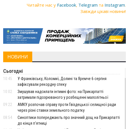
Читайте нас у
Facebook
,
Telegram
та
Instagram
.
Завжди цікаві новини!
НОВИНИ
Сьогодні
10:45
У Франківську, Коломиї, Долині та Яремче 6 серпня
зафіксували рекордну спеку
10:02
Змушував надсилати інтимні фото: на Прикарпатті
затримали підозрюваного у розбещенні малолітньої
09:22
АМКУ розпочав справу проти Гвіздецької селищної ради
через різні ставки земельного податку
08:54
Синоптики попереджають про значний дощ на Прикарпатті
до кінця п'ятниці