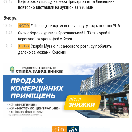
08:45
Нафтогазову площу на межі Прикарпаття та Львівщини
повторно виставили на аукціон за 830 млн
Вчора
18:46
У Польщі невідомі скоїли наругу над могилою УПА
ФОТО
17:45
Сили оборони уразила Ярославський НПЗ та кораблі
берегової охорони фсб у Керчі
17:17
Скарби Музею писанкового розпису побачать
ВІДЕО
далеко за межами Коломиї
16:42
Поблизу Франківська п'яний на Chevrolet втікав від поліції
16:27
На Прикарпатті триває декларування вогнепальної зброї:
уже зареєстровано 282 одиниці
15:58
Понад 9 тис. прикарпатських вступників отримали
рекомендації до зарахування на бакалаврат у ВНЗ
15:28
Кілька вулиць у Долині тимчасово залишаться без газу
15:02
У Старуні відбулася Патріарша проща
ФОТО
14:35
Не знає англійську на достатньому рівні. Франківець Лев
Кишакевич не зможе стати суддею Міжнародного
кримінального суду
14:14
У Ворохті проведуть Кубок ФЛСУ зі стрибків на лижах,