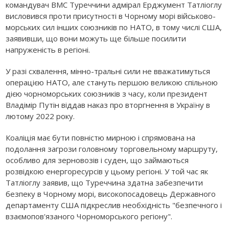
командувач ВМС Туреччини адмірал Ерджумент Татліоглу
висловився проти присутності в Чорному морі військово-
морських сил інших союзників по НАТО, в тому числі США,
заявивши, що вони можуть ще більше посилити
напруженість в регіоні.
У разі схвалення, мінно-тральні сили не вважатимуться
операцією НАТО, але стануть першою великою спільною
дією чорноморських союзників з часу, коли президент
Владімір Путін віддав наказ про вторгнення в Україну в
лютому 2022 року.
Коаліція має бути повністю мирною і спрямована на
подолання загрози головному торговельному маршруту,
особливо для зерновозів і суден, що займаються
розвідкою енергоресурсів у цьому регіоні. У той час як
Татліоглу заявив, що Туреччина здатна забезпечити
безпеку в Чорному морі, високопосадовець Державного
департаменту США підкреслив необхідність "безпечного і
взаємопов'язаного Чорноморського регіону".