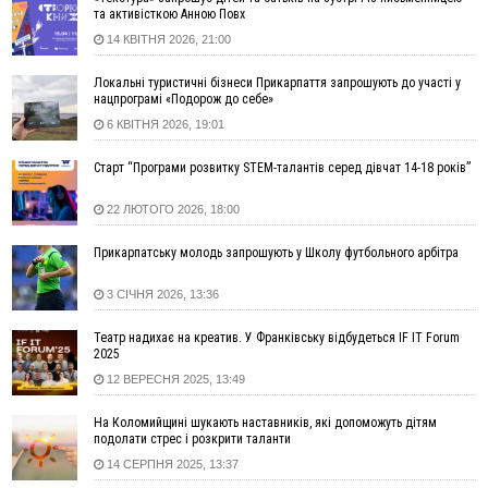
та активісткою Анною Повх
19:52
У Франківську вперше прооперували немовля без
14 КВІТНЯ 2026, 21:00
відкритої операції
18:42
На лінії зіткнення загинув керівник пошукового загону
Локальні туристичні бізнеси Прикарпаття запрошують до участі у
"Плацдарм" Олексій Юков
нацпрограмі «Подорож до себе»
18:11
СБС за дві доби уразили 13 енергооб'єктів на окупованих
6 КВІТНЯ 2026, 19:01
територіях
Старт “Програми розвитку STEM-талантів серед дівчат 14-18 років”
17:20
Українці подали рекордну кількість заяв до університетів.
Які спеціальності обирають
22 ЛЮТОГО 2026, 18:00
16:43
Зарплати на Прикарпатті за місяць зросли на 10%, але до
середньої по Україні ще далеко
Прикарпатську молодь запрошують у Школу футбольного арбітра
16:14
Франківець, який стріляв біля АЗС, вийшов під заставу та
був повторно затриманий
3 СІЧНЯ 2026, 13:36
15:54
Прикарпатець прийшов у Пенсійний та заявив поліції про
Театр надихає на креатив. У Франківську відбудеться IF IT Forum
гранату, бо йому не нарахували пенсію
2025
14:59
У Болгарії затримали прикарпатця, який виготовляв
12 ВЕРЕСНЯ 2025, 13:49
наркотики для міжнародного синдикату
14:47
Стефанішина отримала нову підозру. Їй обирають
На Коломийщині шукають наставників, які допоможуть дітям
запобіжний захід
подолати стрес і розкрити таланти
14:02
«Пілот з Лондона» видурив у жительки Коломийщини
14 СЕРПНЯ 2025, 13:37
майже 64 тисячі гривень