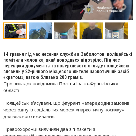
14 травня під час несення служби в Заболотові поліцейські
помітили чоловіка, який поводився підозріло. Під час
перевірки документів та поверхневого огляду поліцейські
виявили у 22-річного місцевого жителя наркотичний засіб
«кратом», вагою близько 200 грамів.
Про випадок повідомила
Поліція Івано-Франківської
області
Поліцейські зʼясували, що фігурант напередодні замовив
через одну із соціальних мереж «наркотичну посилку»
для власного вживання.
Правоохоронці вилучили два зіп-пакети з
порошкоподібною речовиною зеленого кольору та