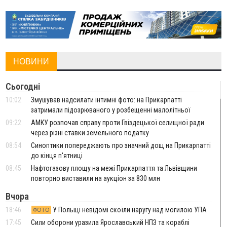
НОВИНИ
Сьогодні
10:02
Змушував надсилати інтимні фото: на Прикарпатті
затримали підозрюваного у розбещенні малолітньої
09:22
АМКУ розпочав справу проти Гвіздецької селищної ради
через різні ставки земельного податку
08:54
Синоптики попереджають про значний дощ на Прикарпатті
до кінця п'ятниці
08:45
Нафтогазову площу на межі Прикарпаття та Львівщини
повторно виставили на аукціон за 830 млн
Вчора
18:46
У Польщі невідомі скоїли наругу над могилою УПА
ФОТО
17:45
Сили оборони уразила Ярославський НПЗ та кораблі