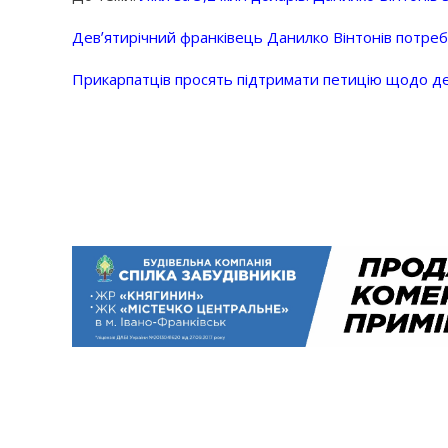
Девʼятирічний франківець Данилко Вінтонів потребує
Прикарпатців просять підтримати петицію щодо д