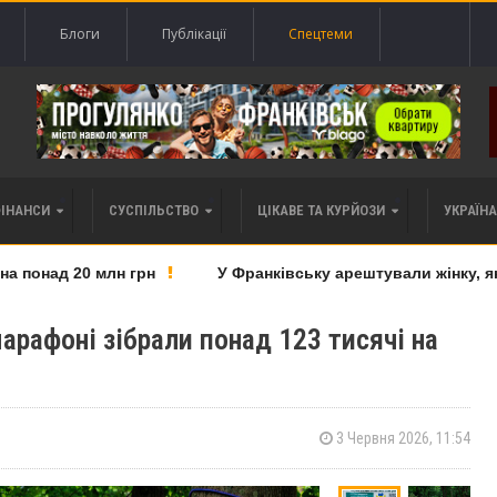
Блоги
Публікації
Спецтеми
ФІНАНСИ
СУСПІЛЬСТВО
ЦІКАВЕ ТА КУРЙОЗИ
УКРАЇНА 
понад 20 млн грн
У Франківську арештували жінку, яку 
рафоні зібрали понад 123 тисячі на
3 Червня 2026, 11:54