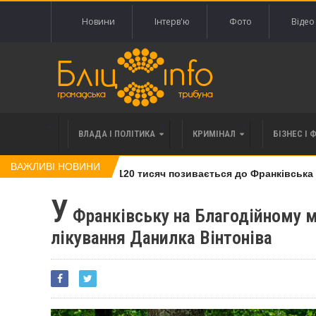
Новини
Інтерв'ю
Фото
Відео
ВЛАДА І ПОЛІТИКА
КРИМІНАЛ
БІЗНЕС І 
ВАЖЛИВІ НОВИНИ
лі права вимоги за 120 тисяч позивається до Франківська на 
У
Франківську на Благодійному ма
лікування Данилка Вінтоніва