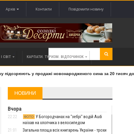
Архів
Контакти
Повідомити новину
І СВІТ
КАРПАТИ. ТУРИЗМ. ВІДПОЧИНОК
підозрюють у продажі новонародженого сина за 20 тисяч долар
НОВИНИ
Вчора
22:22
У Богородчанах на "зебрі" водій Audi
ФОТО
наїхав на хлопчика з велосипедом
21:01
Загальна площа всіх книгарень України - трохи