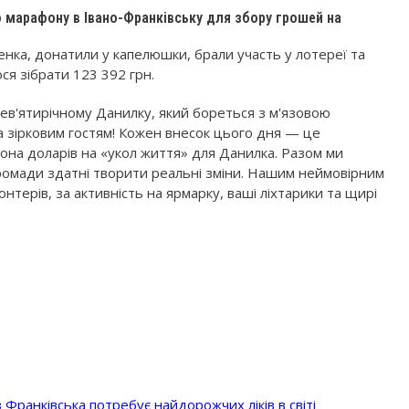
 марафону в Івано-Франківську для збору грошей на
ченка, донатили у капелюшки, брали участь у лотереї та
ося зібрати 123 392 грн.
дев'ятирічному Данилку, який бореться з м'язовою
 зірковим гостям! Кожен внесок цього дня — це
йона доларів на «укол життя» для Данилка. Разом ми
громади здатні творити реальні зміни. Нашим неймовірним
терів, за активність на ярмарку, ваші ліхтарики та щирі
з Франківська потребує найдорожчих ліків в світі