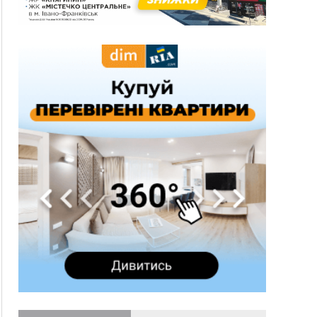
13:54
5 «тихих» хвороб, які виявляє профілактичне
обстеження
13:30
На Надрічній тривають останні
ФОТО
приготування до нового руху
12:57
У Франківську зафіксували найбільшу спеку за
всю історію спостережень
12:24
Лікування наркоманії Київ: чому важливо
розпочати терапію якомога раніше
12:00
Франківця, який у Косові викрав за магазину
понад 640 тисяч гривень у валюті, засудили до
5 років
11:50
Податкова передасть в Міноборони для
"Оберегу" дані про чоловіків 18–60 років
11:20
Водійка, яку на Сухомлинського побив інший
керманич, відмовилася від обвинувачення —
справу закрили
10:45
У Франківську, Коломиї, Долині та Яремче 6
серпня зафіксували рекордну спеку
10:02
Змушував надсилати інтимні фото: на
Прикарпатті затримали підозрюваного у
розбещенні малолітньої