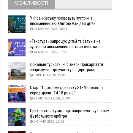
МОЖЛИВОСТІ
09:22
АМКУ розпочав справу проти Гвіздецької
селищної ради через різні ставки земельного
податку
У Франківську проведуть зустріч із
письменницею Юлітою Ран для дітей:
08:54
Синоптики попереджають про значний дощ на
говоритимуть про серію книг про Мавку
28 КВІТНЯ 2026, 18:41
Прикарпатті до кінця п'ятниці
08:45
Нафтогазову площу на межі Прикарпаття та
«Текстура» запрошує дітей та батьків на
Львівщини повторно виставили на аукціон за
зустріч із письменницею та активісткою
830 млн
Анною Повх
14 КВІТНЯ 2026, 21:00
06 Серпня
Локальні туристичні бізнеси Прикарпаття
18:46
У Польщі невідомі скоїли наругу над
ФОТО
запрошують до участі у нацпрограмі
могилою УПА
«Подорож до себе»
6 КВІТНЯ 2026, 19:01
17:45
Сили оборони уразила Ярославський НПЗ та
Старт “Програми розвитку STEM-талантів
кораблі берегової охорони фсб у Керчі
серед дівчат 14-18 років”
17:17
Скарби Музею писанкового розпису
ВІДЕО
22 ЛЮТОГО 2026, 18:00
побачать далеко за межами Коломиї
16:42
Поблизу Франківська п'яний на Chevrolet
Прикарпатську молодь запрошують у Школу
втікав від поліції
футбольного арбітра
3 СІЧНЯ 2026, 13:36
16:27
На Прикарпатті триває декларування
вогнепальної зброї: уже зареєстровано 282