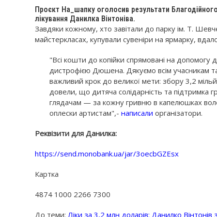
Проєкт На_шапку оголосив результати Благодійного
лікування Данилка Вінтоніва.
Завдяки кожному, хто завітали до парку ім. Т. Шев
майстеркласах, купували сувеніри на ярмарку, вдал
"Всі кошти до копійки спрямовані на допомогу 
дистрофією Дюшена. Дякуємо всім учасникам та
важливий крок до великої мети: збору 3,2 міль
довели, що дитяча солідарність та підтримка 
глядачам — за кожну гривню в капелюшках волон
оплески артистам",-
написали
організатори.
Реквізити для Данилка:
https://send.monobank.ua/jar/3oecbGZEsx
Картка
4874 1000 2266 7300
До теми:
Ліки за 3,2 млн доларів: Данилко Вінтонів 