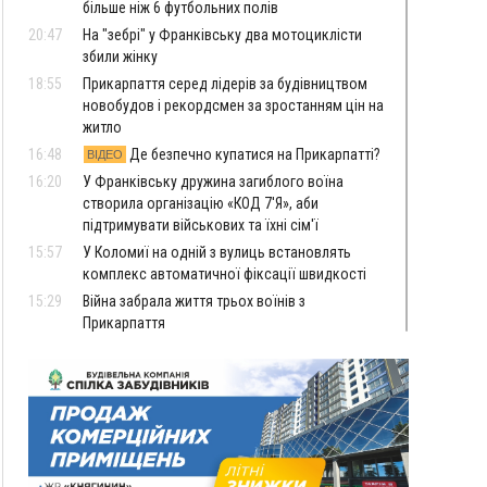
більше ніж 6 футбольних полів
20:47
На "зебрі" у Франківську два мотоциклісти
збили жінку
18:55
Прикарпаття серед лідерів за будівництвом
новобудов і рекордсмен за зростанням цін на
житло
16:48
Де безпечно купатися на Прикарпатті?
ВІДЕО
16:20
У Франківську дружина загиблого воїна
створила організацію «КОД 7'Я», аби
підтримувати військових та їхні сім'ї
15:57
У Коломиї на одній з вулиць встановлять
комплекс автоматичної фіксації швидкості
15:29
Війна забрала життя трьох воїнів з
Прикарпаття
15:00
На Закарпатті викрили масштабну схему
незаконного виключення
військовозобов’язаних з обліку
14:31
«Багато питань буде знято». На громадських
слуханнях в Яремче обговорили, як вирішити
питання джипінгу в Карпатах