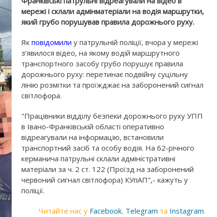
Франківські патрульні відреагували на відео в
мережі і склали адмінматеріали на водія маршрутки,
який грубо порушував правила дорожнього руху.
Як
повідомили
у патрульній поліції, вчора у мережі
з’явилося відео, на якому водій маршрутного
транспортного засобу грубо порушує правила
дорожнього руху: перетинає подвійну суцільну
лінію розмітки та проїжджає на заборонений сигнал
світлофора.
"Працівники відділу безпеки дорожнього руху УПП
в Івано-Франківській області оперативно
відреагували на інформацію, встановили
транспортний засіб та особу водія. На 62-річного
керманича патрульні склали адміністративні
матеріали за ч. 2 ст. 122 (Проїзд на заборонений
червоний сигнал світлофора) КУпАП",- кажуть у
поліції.
Читайте нас у
Facebook
,
Telegram
та
Instagram
.