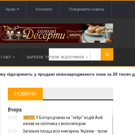
Архів
Контакти
Повідомити новину
І СВІТ
КАРПАТИ. ТУРИЗМ. ВІДПОЧИНОК
 підозрюють у продажі новонародженого сина за 20 тисяч дола
НОВИНИ
Вчора
22:22
У Богородчанах на "зебрі" водій Audi
ФОТО
наїхав на хлопчика з велосипедом
21:01
Загальна площа всіх книгарень України - трохи