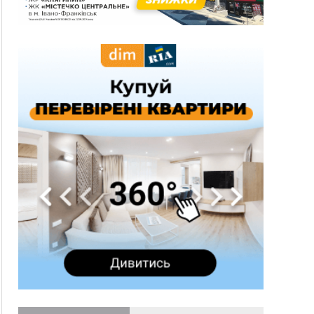
13:54
5 «тихих» хвороб, які виявляє профілактичне
обстеження
13:30
На Надрічній тривають останні
ФОТО
приготування до нового руху
12:57
У Франківську зафіксували найбільшу спеку за
всю історію спостережень
12:24
Лікування наркоманії Київ: чому важливо
розпочати терапію якомога раніше
12:00
Франківця, який у Косові викрав за магазину
понад 640 тисяч гривень у валюті, засудили до
5 років
11:50
Податкова передасть в Міноборони для
"Оберегу" дані про чоловіків 18–60 років
11:20
Водійка, яку на Сухомлинського побив інший
керманич, відмовилася від обвинувачення —
справу закрили
10:45
У Франківську, Коломиї, Долині та Яремче 6
серпня зафіксували рекордну спеку
10:02
Змушував надсилати інтимні фото: на
Прикарпатті затримали підозрюваного у
розбещенні малолітньої