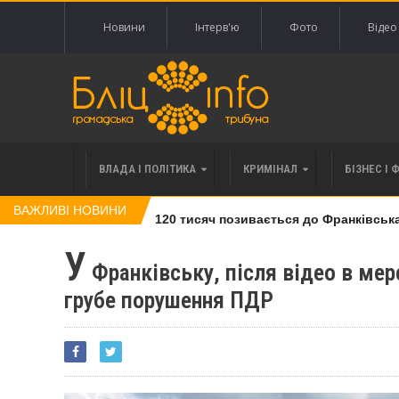
Новини
Інтерв'ю
Фото
Відео
ВЛАДА І ПОЛІТИКА
КРИМІНАЛ
БІЗНЕС І 
ВАЖЛИВІ НОВИНИ
влі права вимоги за 120 тисяч позивається до Франківська на
У
Франківську, після відео в ме
грубе порушення ПДР