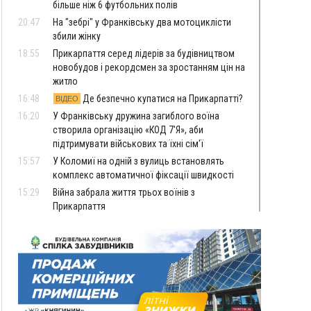
більше ніж 6 футбольних полів
20:47
На "зебрі" у Франківську два мотоциклісти
збили жінку
18:55
Прикарпаття серед лідерів за будівництвом
новобудов і рекордсмен за зростанням цін на
житло
16:48
Де безпечно купатися на Прикарпатті?
ВІДЕО
16:20
У Франківську дружина загиблого воїна
створила організацію «КОД 7'Я», аби
підтримувати військових та їхні сім'ї
15:57
У Коломиї на одній з вулиць встановлять
комплекс автоматичної фіксації швидкості
15:29
Війна забрала життя трьох воїнів з
Прикарпаття
15:00
На Закарпатті викрили масштабну схему
незаконного виключення
військовозобов’язаних з обліку
14:31
«Багато питань буде знято». На громадських
слуханнях в Яремче обговорили, як вирішити
питання джипінгу в Карпатах