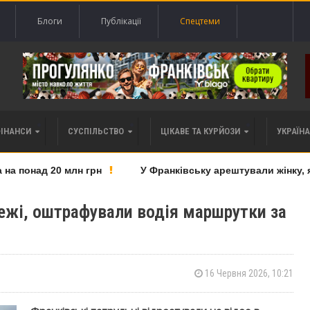
Блоги
Публікації
Спецтеми
ФІНАНСИ
СУСПІЛЬСТВО
ЦІКАВЕ ТА КУРЙОЗИ
УКРАЇНА 
 понад 20 млн грн
У Франківську арештували жінку, яку
режі, оштрафували водія маршрутки за
16 Червня 2026, 10:21