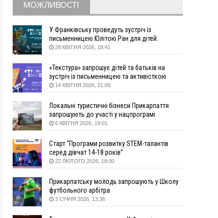
МОЖЛИВОСТІ
09:22
АМКУ розпочав справу проти Гвіздецької
селищної ради через різні ставки земельного
податку
У Франківську проведуть зустріч із
письменницею Юлітою Ран для дітей:
08:54
Синоптики попереджають про значний дощ на
говоритимуть про серію книг про Мавку
28 КВІТНЯ 2026, 18:41
Прикарпатті до кінця п'ятниці
08:45
Нафтогазову площу на межі Прикарпаття та
«Текстура» запрошує дітей та батьків на
Львівщини повторно виставили на аукціон за
зустріч із письменницею та активісткою
830 млн
Анною Повх
14 КВІТНЯ 2026, 21:00
06 Серпня
Локальні туристичні бізнеси Прикарпаття
18:46
У Польщі невідомі скоїли наругу над
ФОТО
запрошують до участі у нацпрограмі
могилою УПА
«Подорож до себе»
6 КВІТНЯ 2026, 19:01
17:45
Сили оборони уразила Ярославський НПЗ та
Старт “Програми розвитку STEM-талантів
кораблі берегової охорони фсб у Керчі
серед дівчат 14-18 років”
17:17
Скарби Музею писанкового розпису
ВІДЕО
22 ЛЮТОГО 2026, 18:00
побачать далеко за межами Коломиї
16:42
Поблизу Франківська п'яний на Chevrolet
Прикарпатську молодь запрошують у Школу
втікав від поліції
футбольного арбітра
3 СІЧНЯ 2026, 13:36
16:27
На Прикарпатті триває декларування
вогнепальної зброї: уже зареєстровано 282