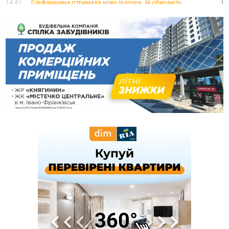
14:47
Стефанішина отримала нову підозру. Їй обирають
запобіжний захід
14:02
«Пілот з Лондона» видурив у жительки Коломийщини
майже 64 тисячі гривень
13:13
У четвер на Прикарпатті очікується сильна спека до 39°
13:00
На Снятинщині спіймали чоловіка, який зливав з цистерни
у полі невідому речовину
12:29
У МОЗ змінили підхід до госпіталізації та оновили правила
роботи стаціонарів
12:07
На межі Прикарпаття і Тернопільщини невідомі засипали
русло Золотої Липи та облаштували переправу
11:44
У Франківську та Яремче зафіксували нові температурні
рекорди
11:17
Росія вдарила по Харкову "Бандероллю": є постраждалі,
пошкоджено цивільне підприємство
10:54
Верховний суд повернув державі 1,5 га лісу із трьома
ставками в Івано-Франківській громаді
10:10
На Каскаді замість веж планують зробити сквер з
дитмайданчиком
09:31
На Верховинщині під час пожежі будинку травмувалась