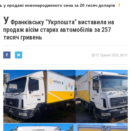
у продажі новонародженого сина за 20 тисяч доларів
Д
У
Франківську "Укрпошта" виставила на
продаж вісім старих автомобілів за 257
тисяч гривень
15 Травня 2026, 08:37