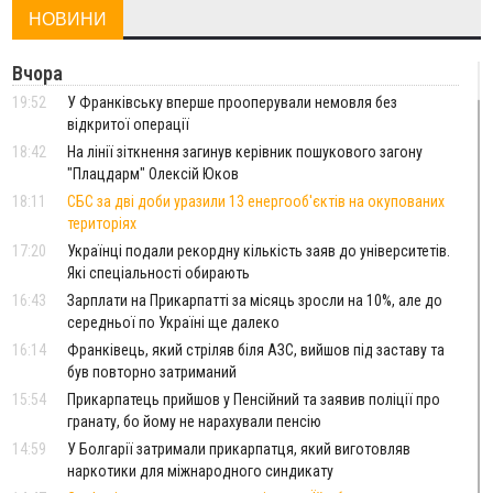
НОВИНИ
Вчора
19:52
У Франківську вперше прооперували немовля без
відкритої операції
18:42
На лінії зіткнення загинув керівник пошукового загону
"Плацдарм" Олексій Юков
18:11
СБС за дві доби уразили 13 енергооб'єктів на окупованих
територіях
17:20
Українці подали рекордну кількість заяв до університетів.
Які спеціальності обирають
16:43
Зарплати на Прикарпатті за місяць зросли на 10%, але до
середньої по Україні ще далеко
16:14
Франківець, який стріляв біля АЗС, вийшов під заставу та
був повторно затриманий
15:54
Прикарпатець прийшов у Пенсійний та заявив поліції про
гранату, бо йому не нарахували пенсію
14:59
У Болгарії затримали прикарпатця, який виготовляв
наркотики для міжнародного синдикату