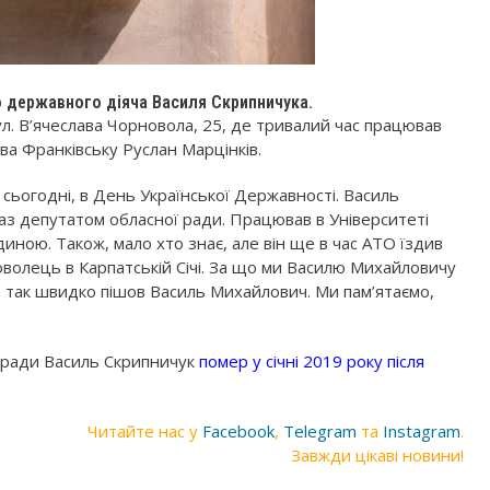
о державного діяча Василя Скрипничука.
л. В’ячеслава Чорновола, 25, де тривалий час працював
ва Франківську Руслан Марцінків.
сьогодні, в День Української Державності. Василь
з депутатом обласної ради. Працював в Університеті
иною. Також, мало хто знає, але він ще в час АТО їздив
оволець в Карпатській Січі. За що ми Василю Михайловичу
 так швидко пішов Василь Михайлович. Ми пам’ятаємо,
ї ради Василь Скрипничук
помер у січні 2019 року після
Читайте нас у
Facebook
,
Telegram
та
Instagram
.
Завжди цікаві новини!