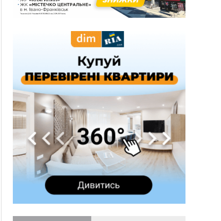
гривень
10:09
Яремчанський суд виніс вирок чоловіку, який
у Буковелі вкрав із супермаркету пляшку віскі
за 8,5 тисяч
09:53
В урочищі біля Галича археологи відкопали
давньоруську вагову гирку XII–XIII століть
09:39
У Франківську медики провели серію
складних операцій на аорті
Вчора
22:22
У Богородчанах на "зебрі" водій Audi
ФОТО
наїхав на хлопчика з велосипедом
21:01
Загальна площа всіх книгарень України - трохи
більше ніж 6 футбольних полів
20:47
На "зебрі" у Франківську два мотоциклісти
збили жінку
18:55
Прикарпаття серед лідерів за будівництвом
новобудов і рекордсмен за зростанням цін на
житло
16:48
Де безпечно купатися на Прикарпатті?
ВІДЕО