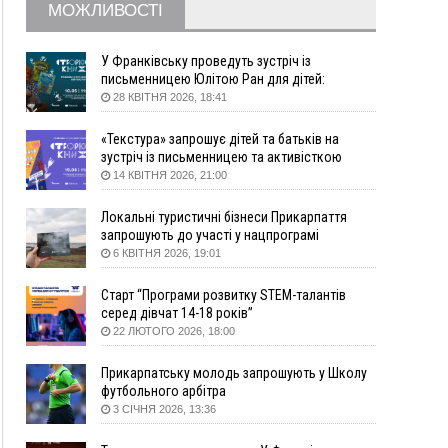
16:20
У Франківську дружина загиблого воїна
МОЖЛИВОСТІ
створила організацію «КОД 7'Я», аби
підтримувати військових та їхні сім'ї
У Франківську проведуть зустріч із
15:57
У Коломиї на одній з вулиць встановлять
письменницею Юлітою Ран для дітей:
комплекс автоматичної фіксації швидкості
говоритимуть про серію книг про Мавку
28 КВІТНЯ 2026, 18:41
15:29
Війна забрала життя трьох воїнів з
Прикарпаття
«Текстура» запрошує дітей та батьків на
зустріч із письменницею та активісткою
15:00
На Закарпатті викрили масштабну схему
Анною Повх
14 КВІТНЯ 2026, 21:00
незаконного виключення
військовозобов’язаних з обліку
Локальні туристичні бізнеси Прикарпаття
14:31
«Багато питань буде знято». На громадських
запрошують до участі у нацпрограмі
слуханнях в Яремче обговорили, як вирішити
«Подорож до себе»
6 КВІТНЯ 2026, 19:01
питання джипінгу в Карпатах
13:54
5 «тихих» хвороб, які виявляє профілактичне
Старт “Програми розвитку STEM-талантів
обстеження
серед дівчат 14-18 років”
22 ЛЮТОГО 2026, 18:00
13:30
На Надрічній тривають останні
ФОТО
приготування до нового руху
Прикарпатську молодь запрошують у Школу
12:57
У Франківську зафіксували найбільшу спеку за
футбольного арбітра
всю історію спостережень
3 СІЧНЯ 2026, 13:36
12:24
Лікування наркоманії Київ: чому важливо