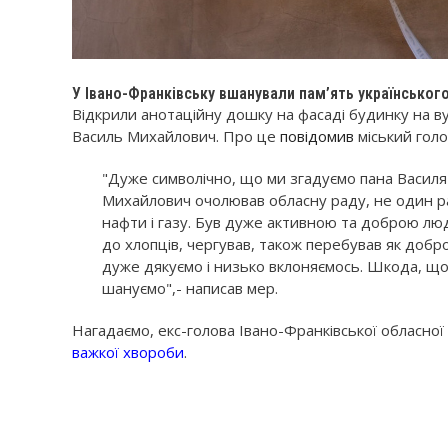
У Івано-Франківську вшанували пам’ять українськог
Відкрили анотаційну дошку на фасаді будинку на ву
Василь Михайлович. Про це
повідомив
міський голо
"Дуже символічно, що ми згадуємо пана Василя 
Михайлович очолював обласну раду, не один ра
нафти і газу. Був дуже активною та доброю люд
до хлопців, чергував, також перебував як добр
дуже дякуємо і низько вклоняємось. Шкода, що
шануємо",- написав мер.
Нагадаємо, екс-голова Івано-Франківської обласно
важкої хвороби
.