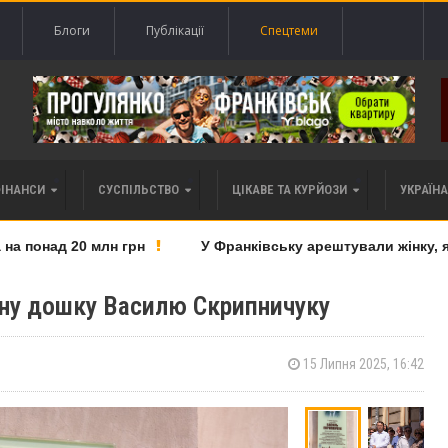
Блоги
Публікації
Спецтеми
ФІНАНСИ
СУСПІЛЬСТВО
ЦІКАВЕ ТА КУРЙОЗИ
УКРАЇНА 
понад 20 млн грн
У Франківську арештували жінку, яку 
йну дошку Василю Скрипничуку
15 Липня 2025, 16:42