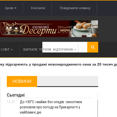
Архів
Контакти
Повідомити новину
І СВІТ
КАРПАТИ. ТУРИЗМ. ВІДПОЧИНОК
підозрюють у продажі новонародженого сина за 20 тисяч долар
НОВИНИ
Сьогодні
16:25
До +30°C і майже без опадів: синоптики
розповіли про погоду на Прикарпатті у
найближчі дні