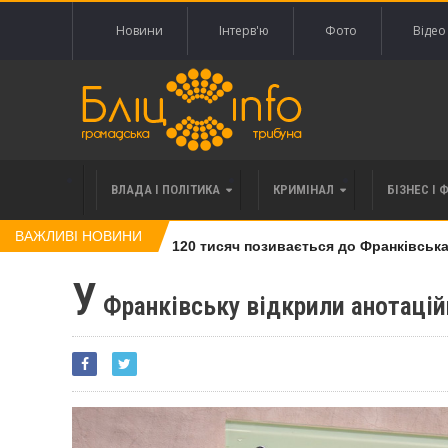
Новини
Інтерв'ю
Фото
Відео
ВЛАДА І ПОЛІТИКА
КРИМІНАЛ
БІЗНЕС І 
ВАЖЛИВІ НОВИНИ
лі права вимоги за 120 тисяч позивається до Франківська на 
У
Франківську відкрили анотаці