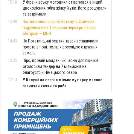
15:18
У Франківську мотоцикліст врізався в інший
двоколісник, збив жінку й утік: його розшукали
та затримали
15:08
Частина школярів не матимуть фізичних
підручників на 1 вересня через російські
обстріли — МОН
14:43
На Рогатинщині рештки тварин спалювали
просто в полі: поліція розслідує отруєння
земель
13:25
Пірс, ігровий майданчик і зона для пікніків:
оголосили тендер на 7 мільйонів на
благоустрій Німецького озера
12:14
У Калуші на озері в міському парку масово
загинули качки та риба
11:18
Майстра лісу з Верховинщини оштрафували на
600 тисяч за переправлення чоловіків до
Румунії
10:49
На Прикарпатті через негоду сталися аварійні
вимкнення світла
10:43
За змову на тендері для Долинської лікарні
двох підприємців оштрафували на 272 тисячі