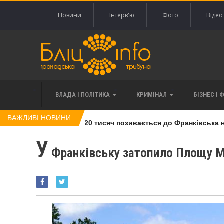
Новини
Інтерв'ю
Фото
Відео
ВЛАДА І ПОЛІТИКА
КРИМІНАЛ
БІЗНЕС І 
ВАЖЛИВІ НОВИНИ
лі права вимоги за 120 тисяч позивається до Франківська на п
У
Франківську затопило Площу М