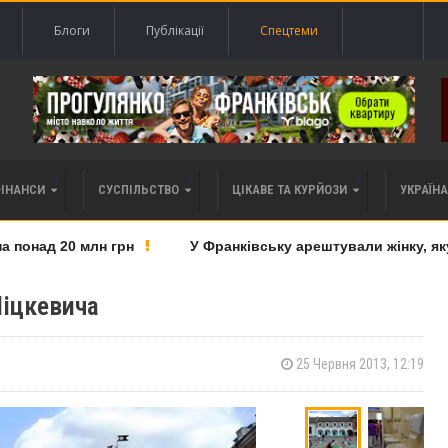
Блоги
Публікації
Спецтеми
ФІНАНСИ
СУСПІЛЬСТВО
ЦІКАВЕ ТА КУРЙОЗИ
УКРАЇНА 
онад 20 млн грн
У Франківську арештували жінку, яку п
іцкевича
25 Червня 2013, 12:19