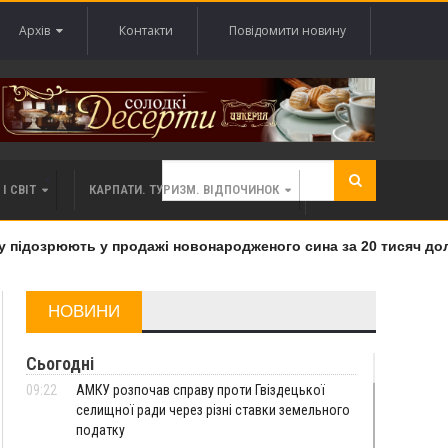
Архів
Контакти
Повідомити новину
І СВІТ
КАРПАТИ. ТУРИЗМ. ВІДПОЧИНОК
ідозрюють у продажі новонародженого сина за 20 тисяч долар
НОВИНИ
Сьогодні
09:22
АМКУ розпочав справу проти Гвіздецької
селищної ради через різні ставки земельного
податку