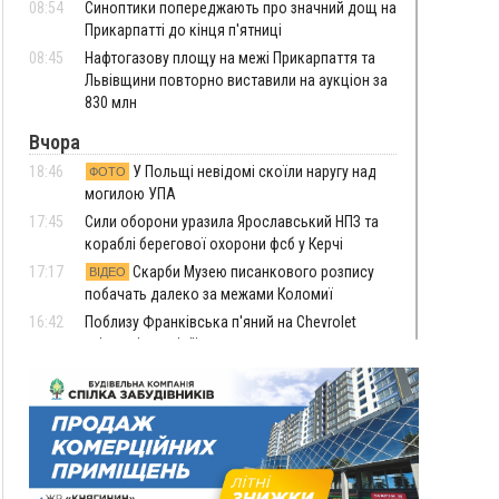
08:54
Синоптики попереджають про значний дощ на
Прикарпатті до кінця п'ятниці
08:45
Нафтогазову площу на межі Прикарпаття та
Львівщини повторно виставили на аукціон за
830 млн
Вчора
18:46
У Польщі невідомі скоїли наругу над
ФОТО
могилою УПА
17:45
Сили оборони уразила Ярославський НПЗ та
кораблі берегової охорони фсб у Керчі
17:17
Скарби Музею писанкового розпису
ВІДЕО
побачать далеко за межами Коломиї
16:42
Поблизу Франківська п'яний на Chevrolet
втікав від поліції
16:27
На Прикарпатті триває декларування
вогнепальної зброї: уже зареєстровано 282
одиниці
15:58
Понад 9 тис. прикарпатських вступників
отримали рекомендації до зарахування на
бакалаврат у ВНЗ