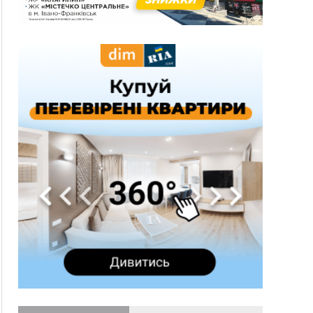
15:28
Кілька вулиць у Долині тимчасово залишаться
без газу
15:02
У Старуні відбулася Патріарша проща
ФОТО
14:35
Не знає англійську на достатньому рівні.
Франківець Лев Кишакевич не зможе стати
суддею Міжнародного кримінального суду
14:14
У Ворохті проведуть Кубок ФЛСУ зі стрибків
на лижах, пам'яті оборонця Богдана Бухонка
13:30
На Калущині розшукали чоловіка, який
ФОТО
три дні блукав у лісі
13:14
Боднар розповів про реакцію влади Польщі
на атаки на українців та про зміни після 23
серпня
12:31
"Едельвейси" щемливо привітали рідну
ВІДЕО
Коломию з Днем міста
11:55
Вчора у Франківську, Коломиї, Долині та
Яремче зафіксували рекордну спеку
11:45
У Надвірній п'яна жінка побила малолітнього
хлопчика: суд призначив штраф і 30 тисяч
компенсації