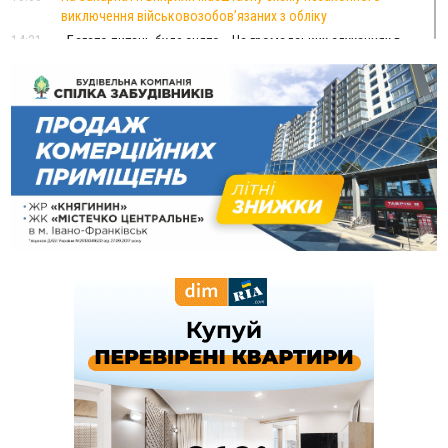
виключення військовозобов’язаних з обліку
14:31
«Багато питань буде знято». На громадських слуханнях в
Яремче обговорили, як вирішити питання джипінгу в
Карпатах
13:54
5 «тихих» хвороб, які виявляє профілактичне обстеження
13:30
На Надрічній тривають останні приготування до
ФОТО
нового руху
12:57
У Франківську зафіксували найбільшу спеку за всю історію
спостережень
12:24
Лікування наркоманії Київ: чому важливо розпочати
терапію якомога раніше
12:00
Франківця, який у Косові викрав за магазину понад 640
тисяч гривень у валюті, засудили до 5 років
11:50
Податкова передасть в Міноборони для "Оберегу" дані про
чоловіків 18–60 років
11:20
Водійка, яку на Сухомлинського побив інший керманич,
відмовилася від обвинувачення — справу закрили
10:45
У Франківську, Коломиї, Долині та Яремче 6 серпня
зафіксували рекордну спеку
10:02
Змушував надсилати інтимні фото: на Прикарпатті