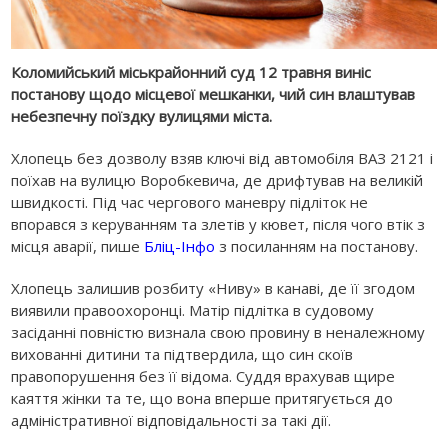
Коломийський міськрайонний суд 12 травня виніс
постанову щодо місцевої мешканки, чий син влаштував
небезпечну поїздку вулицями міста.
Хлопець без дозволу взяв ключі від автомобіля ВАЗ 2121 і
поїхав на вулицю Воробкевича, де дрифтував на великій
швидкості. Під час чергового маневру підліток не
впорався з керуванням та злетів у кювет, після чого втік з
місця аварії, пише
Бліц-Інфо
з посиланням на постанову.
Хлопець залишив розбиту «Ниву» в канаві, де її згодом
виявили правоохоронці. Матір підлітка в судовому
засіданні повністю визнала свою провину в неналежному
вихованні дитини та підтвердила, що син скоїв
правопорушення без її відома. Суддя врахував щире
каяття жінки та те, що вона вперше притягується до
адміністративної відповідальності за такі дії.