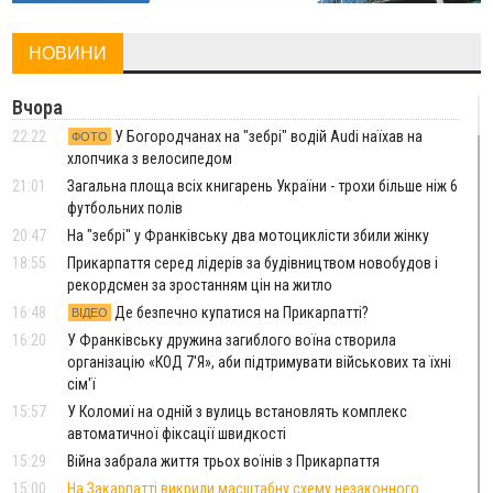
НОВИНИ
Вчора
22:22
У Богородчанах на "зебрі" водій Audi наїхав на
ФОТО
хлопчика з велосипедом
21:01
Загальна площа всіх книгарень України - трохи більше ніж 6
футбольних полів
20:47
На "зебрі" у Франківську два мотоциклісти збили жінку
18:55
Прикарпаття серед лідерів за будівництвом новобудов і
рекордсмен за зростанням цін на житло
16:48
Де безпечно купатися на Прикарпатті?
ВІДЕО
16:20
У Франківську дружина загиблого воїна створила
організацію «КОД 7'Я», аби підтримувати військових та їхні
сім'ї
15:57
У Коломиї на одній з вулиць встановлять комплекс
автоматичної фіксації швидкості
15:29
Війна забрала життя трьох воїнів з Прикарпаття
15:00
На Закарпатті викрили масштабну схему незаконного