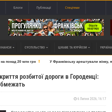
Блоги
Публікації
Спецтеми
ФІНАНСИ
СУСПІЛЬСТВО
ЦІКАВЕ ТА КУРЙОЗИ
УКРАЇНА 
понад 20 млн грн
У Франківську арештували жінку, яку
криття розбитої дороги в Городенці:
 обмежать
6 Липня 2026, 16:17