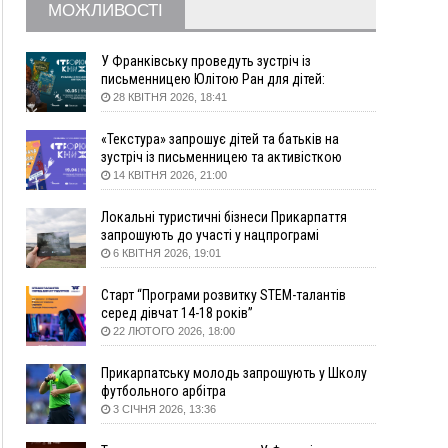
МОЖЛИВОСТІ
поліції про гранату, бо йому не нарахували
пенсію
14:59
У Болгарії затримали прикарпатця, який
У Франківську проведуть зустріч із
виготовляв наркотики для міжнародного
письменницею Юлітою Ран для дітей:
говоритимуть про серію книг про Мавку
синдикату
28 КВІТНЯ 2026, 18:41
14:47
Стефанішина отримала нову підозру. Їй
«Текстура» запрошує дітей та батьків на
обирають запобіжний захід
зустріч із письменницею та активісткою
14:02
«Пілот з Лондона» видурив у жительки
Анною Повх
14 КВІТНЯ 2026, 21:00
Коломийщини майже 64 тисячі гривень
13:13
У четвер на Прикарпатті очікується сильна
Локальні туристичні бізнеси Прикарпаття
спека до 39°
запрошують до участі у нацпрограмі
«Подорож до себе»
6 КВІТНЯ 2026, 19:01
13:00
На Снятинщині спіймали чоловіка, який зливав
з цистерни у полі невідому речовину
Старт “Програми розвитку STEM-талантів
12:29
У МОЗ змінили підхід до госпіталізації та
серед дівчат 14-18 років”
оновили правила роботи стаціонарів
22 ЛЮТОГО 2026, 18:00
12:07
На межі Прикарпаття і Тернопільщини невідомі
засипали русло Золотої Липи та облаштували
Прикарпатську молодь запрошують у Школу
переправу
футбольного арбітра
3 СІЧНЯ 2026, 13:36
11:44
У Франківську та Яремче зафіксували нові
температурні рекорди