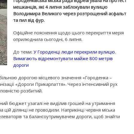
Городенківська міська рада відреагувала на протест
мешканців, які 4 липня заблокували вулицю
Володимира Великого через розтрощений асфальт
та пил від фур.
Офіційне пояснення щодо цього перекриття мерія
оприлюднила сьогодні, 6 липня.
До теми:
У Городенці люди перекрили вулицю.
Вимагають відремонтувати майже 800 метрів
дороги
мобільною дорогою місцевого значення «Городенка –
анізації «Дороги Прикарпаття». Через інтенсивний рух
т повністю розбитий.
вний бюджет узагалі не виділив грошей на утримання
 цій ділянці не проводили. Наприкінці червня міська
 елеваторів та балансоутримувачем дороги, щоб знайти