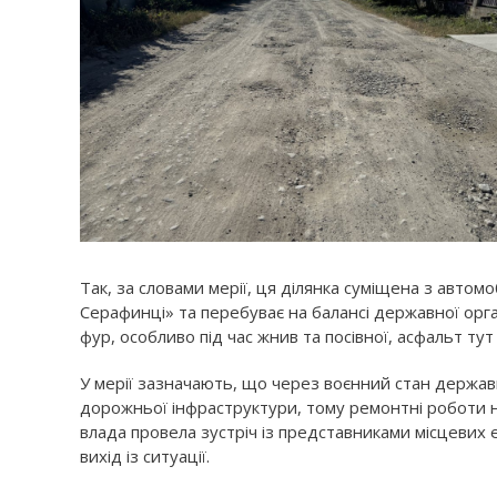
Так, за словами мерії, ця ділянка суміщена з авто
Серафинці» та перебуває на балансі державної орг
фур, особливо під час жнив та посівної, асфальт ту
У мерії зазначають, що через воєнний стан держа
дорожньої інфраструктури, тому ремонтні роботи на
влада провела зустріч із представниками місцевих
вихід із ситуації.