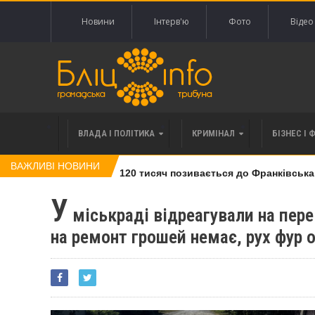
Новини
Інтерв'ю
Фото
Відео
ВЛАДА І ПОЛІТИКА
КРИМІНАЛ
БІЗНЕС І 
ВАЖЛИВІ НОВИНИ
влі права вимоги за 120 тисяч позивається до Франківська на 
У
міськраді відреагували на пере
на ремонт грошей немає, рух фур