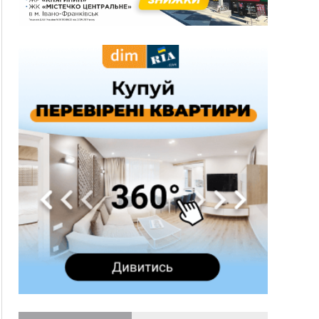
10:30
ФОП із Житомира після купівлі права
вимоги за 120 тисяч позивається до
Франківська на понад 20 млн грн
08:52
У горах біля Осмолоди за допомогою БПЛА
розшукали двох жінок, які заблукали під час
збирання ягід
Вчора
19:52
У Франківську вперше прооперували немовля
без відкритої операції
18:42
На лінії зіткнення загинув керівник
пошукового загону "Плацдарм" Олексій Юков
18:11
СБС за дві доби уразили 13 енергооб'єктів на
окупованих територіях
17:20
Українці подали рекордну кількість заяв до
університетів. Які спеціальності обирають
16:43
Зарплати на Прикарпатті за місяць зросли на
10%, але до середньої по Україні ще далеко
16:14
Франківець, який стріляв біля АЗС, вийшов під
заставу та був повторно затриманий
15:54
Прикарпатець прийшов у Пенсійний та заявив