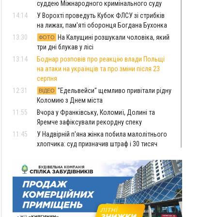
суддею Міжнародного кримінального суду
14:14
У Ворохті проведуть Кубок ФЛСУ зі стрибків
на лижах, пам'яті оборонця Богдана Бухонка
13:30
На Калущині розшукали чоловіка, який
ФОТО
три дні блукав у лісі
13:14
Боднар розповів про реакцію влади Польщі
на атаки на українців та про зміни після 23
серпня
12:31
"Едельвейси" щемливо привітали рідну
ВІДЕО
Коломию з Днем міста
11:55
Вчора у Франківську, Коломиї, Долині та
Яремче зафіксували рекордну спеку
11:45
У Надвірній п'яна жінка побила малолітнього
хлопчика: суд призначив штраф і 30 тисяч
компенсації
11:17
У басейні Дністра встановилася гідрологічна
посуха - рівні води наблизилися до найнижчих
показників
11:09
У Бурштині поблизу АЗС сталася масова бійка,
поліція з'ясовує обставини