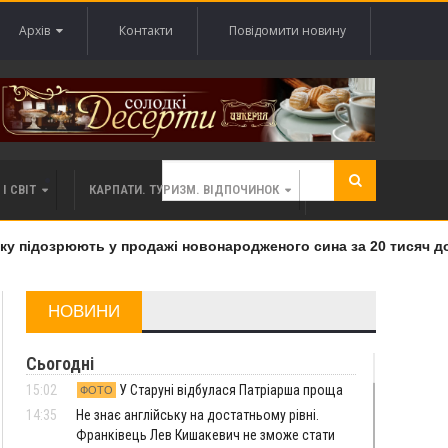
Архів
Контакти
Повідомити новину
І СВІТ
КАРПАТИ. ТУРИЗМ. ВІДПОЧИНОК
 підозрюють у продажі новонародженого сина за 20 тисяч дола
НОВИНИ
Сьогодні
15:02
У Старуні відбулася Патріарша проща
ФОТО
14:35
Не знає англійську на достатньому рівні.
Франківець Лев Кишакевич не зможе стати