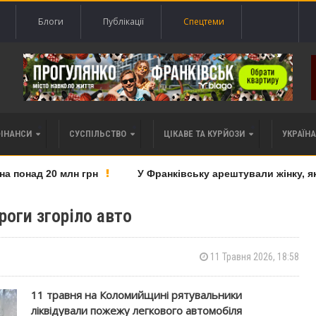
Блоги
Публікації
Спецтеми
ФІНАНСИ
СУСПІЛЬСТВО
ЦІКАВЕ ТА КУРЙОЗИ
УКРАЇНА 
понад 20 млн грн
У Франківську арештували жінку, яку 
оги згоріло авто
11 Травня 2026, 18:58
11 травня на Коломийщині рятувальники
ліквідували пожежу легкового автомобіля