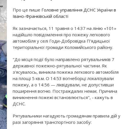
Про це пише
Головне управління ДСНС України в
Івано-Франківській області
Як зазначається, 11 травня о 14:37 на лінію «101»
надійшло повідомлення про пожежу легкового
автомобіля у селі Годи-Добровідка П’ядицької
територіальної громади Коломийського району.
"До місця події було направлено рятувальників 7
державної пожежно-рятувальної частини. Як
з'ясувалось, виникла пожежа легкового автомобіля
на площі 5 кв.м. О 14:53 вогнеборці локалізували
пожежу, а о 14:56 — ліквідували, не допустивши
поширення вогню. Постраждалих немає. Причина
виникнення пожежі встановлюється", - кажуть в
ДСНС.
Рятувальники нагадують громадянам правила дій у
разі загоряння транспортного засобу: