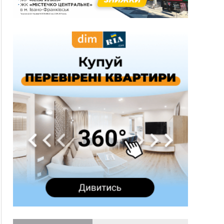
три дні блукав у лісі
13:14
Боднар розповів про реакцію влади Польщі
на атаки на українців та про зміни після 23
серпня
12:31
"Едельвейси" щемливо привітали рідну
ВІДЕО
Коломию з Днем міста
11:55
Вчора у Франківську, Коломиї, Долині та
Яремче зафіксували рекордну спеку
11:45
У Надвірній п'яна жінка побила малолітнього
хлопчика: суд призначив штраф і 30 тисяч
компенсації
11:17
У басейні Дністра встановилася гідрологічна
посуха - рівні води наблизилися до найнижчих
показників
11:09
У Бурштині поблизу АЗС сталася масова бійка,
поліція з'ясовує обставини
10:30
ФОП із Житомира після купівлі права
вимоги за 120 тисяч позивається до
Франківська на понад 20 млн грн
08:52
У горах біля Осмолоди за допомогою БПЛА
розшукали двох жінок, які заблукали під час