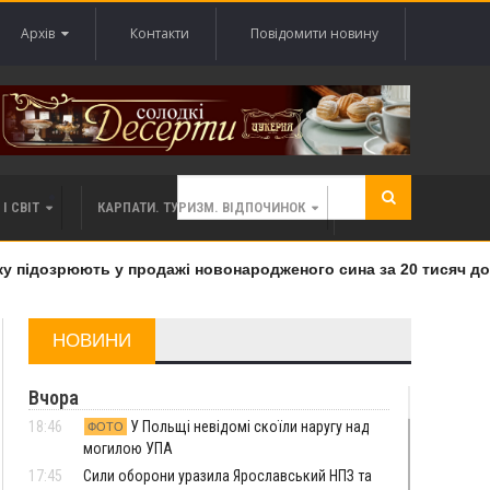
Архів
Контакти
Повідомити новину
І СВІТ
КАРПАТИ. ТУРИЗМ. ВІДПОЧИНОК
підозрюють у продажі новонародженого сина за 20 тисяч долар
НОВИНИ
Вчора
18:46
У Польщі невідомі скоїли наругу над
ФОТО
могилою УПА
17:45
Сили оборони уразила Ярославський НПЗ та