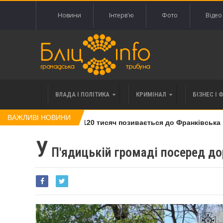
Новини
Інтерв'ю
Фото
Відео
ВЛАДА І ПОЛІТИКА
КРИМІНАЛ
БІЗНЕС І 
ВАЖЛИВІ НОВИНИ
лі права вимоги за 120 тисяч позивається до Франківська на 
У
П'ядицькій громаді посеред дор