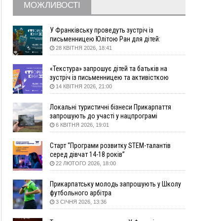
МОЖЛИВОСТІ
збирання ягід
05 Серпня
У Франківську проведуть зустріч із
19:52
У Франківську вперше прооперували немовля
письменницею Юлітою Ран для дітей:
говоритимуть про серію книг про Мавку
без відкритої операції
28 КВІТНЯ 2026, 18:41
18:42
На лінії зіткнення загинув керівник
«Текстура» запрошує дітей та батьків на
пошукового загону "Плацдарм" Олексій Юков
зустріч із письменницею та активісткою
18:11
СБС за дві доби уразили 13 енергооб'єктів на
Анною Повх
14 КВІТНЯ 2026, 21:00
окупованих територіях
17:20
Українці подали рекордну кількість заяв до
Локальні туристичні бізнеси Прикарпаття
університетів. Які спеціальності обирають
запрошують до участі у нацпрограмі
«Подорож до себе»
6 КВІТНЯ 2026, 19:01
16:43
Зарплати на Прикарпатті за місяць зросли на
10%, але до середньої по Україні ще далеко
Старт “Програми розвитку STEM-талантів
16:14
Франківець, який стріляв біля АЗС, вийшов під
серед дівчат 14-18 років”
заставу та був повторно затриманий
22 ЛЮТОГО 2026, 18:00
15:54
Прикарпатець прийшов у Пенсійний та заявив
поліції про гранату, бо йому не нарахували
Прикарпатську молодь запрошують у Школу
пенсію
футбольного арбітра
3 СІЧНЯ 2026, 13:36
14:59
У Болгарії затримали прикарпатця, який
виготовляв наркотики для міжнародного