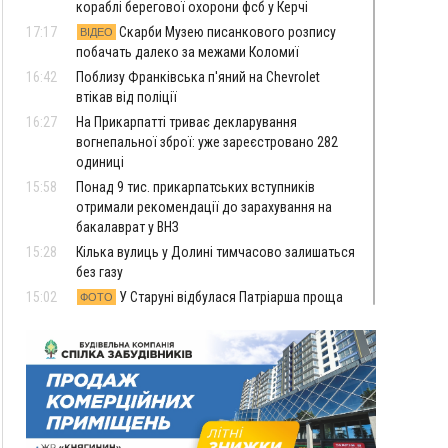
кораблі берегової охорони фсб у Керчі
17:17
Скарби Музею писанкового розпису
ВІДЕО
побачать далеко за межами Коломиї
16:42
Поблизу Франківська п'яний на Chevrolet
втікав від поліції
16:27
На Прикарпатті триває декларування
вогнепальної зброї: уже зареєстровано 282
одиниці
15:58
Понад 9 тис. прикарпатських вступників
отримали рекомендації до зарахування на
бакалаврат у ВНЗ
15:28
Кілька вулиць у Долині тимчасово залишаться
без газу
15:02
У Старуні відбулася Патріарша проща
ФОТО
14:35
Не знає англійську на достатньому рівні.
Франківець Лев Кишакевич не зможе стати
суддею Міжнародного кримінального суду
14:14
У Ворохті проведуть Кубок ФЛСУ зі стрибків
на лижах, пам'яті оборонця Богдана Бухонка
13:30
На Калущині розшукали чоловіка, який
ФОТО