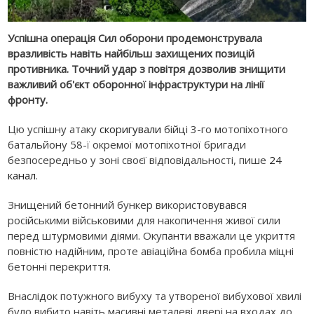
Успішна операція Сил оборони продемонструвала
вразливість навіть найбільш захищених позицій
противника. Точний удар з повітря дозволив знищити
важливий об'єкт оборонної інфраструктури на лінії
фронту.
Цю успішну атаку
скоригували
бійці 3-го мотопіхотного
батальйону 58-ї окремої мотопіхотної бригади
безпосередньо у зоні своєї відповідальності, пише
24
канал
.
Знищений бетонний бункер використовувався
російськими військовими для накопичення живої сили
перед штурмовими діями. Окупанти вважали це укриття
повністю надійним, проте авіаційна бомба пробила міцні
бетонні перекриття.
Внаслідок потужного вибуху та утвореної вибухової хвилі
було вибито навіть масивні металеві двері на входах до