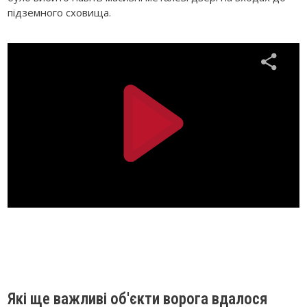
підземного сховища.
Які ще важливі об'єкти ворога вдалося