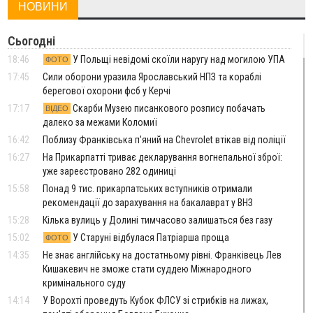
НОВИНИ
Сьогодні
18:46
У Польщі невідомі скоїли наругу над могилою УПА
ФОТО
17:45
Сили оборони уразила Ярославський НПЗ та кораблі
берегової охорони фсб у Керчі
17:17
Скарби Музею писанкового розпису побачать
ВІДЕО
далеко за межами Коломиї
16:42
Поблизу Франківська п'яний на Chevrolet втікав від поліції
16:27
На Прикарпатті триває декларування вогнепальної зброї:
уже зареєстровано 282 одиниці
15:58
Понад 9 тис. прикарпатських вступників отримали
рекомендації до зарахування на бакалаврат у ВНЗ
15:28
Кілька вулиць у Долині тимчасово залишаться без газу
15:02
У Старуні відбулася Патріарша проща
ФОТО
14:35
Не знає англійську на достатньому рівні. Франківець Лев
Кишакевич не зможе стати суддею Міжнародного
кримінального суду
14:14
У Ворохті проведуть Кубок ФЛСУ зі стрибків на лижах,