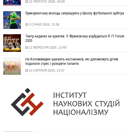
22 ЛЮТОГО 2026, 18:00
13:13
У четвер на Прикарпатті очікується сильна спека до 39°
Прикарпатську молодь запрошують у Школу футбольного арбітра
13:00
На Снятинщині спіймали чоловіка, який зливав з цистерни
у полі невідому речовину
3 СІЧНЯ 2026, 13:36
12:29
У МОЗ змінили підхід до госпіталізації та оновили правила
роботи стаціонарів
Театр надихає на креатив. У Франківську відбудеться IF IT Forum
12:07
На межі Прикарпаття і Тернопільщини невідомі засипали
2025
русло Золотої Липи та облаштували переправу
12 ВЕРЕСНЯ 2025, 13:49
11:44
У Франківську та Яремче зафіксували нові температурні
На Коломийщині шукають наставників, які допоможуть дітям
рекорди
подолати стрес і розкрити таланти
11:17
Росія вдарила по Харкову "Бандероллю": є постраждалі,
14 СЕРПНЯ 2025, 13:37
пошкоджено цивільне підприємство
10:54
Верховний суд повернув державі 1,5 га лісу із трьома
ставками в Івано-Франківській громаді
10:10
На Каскаді замість веж планують зробити сквер з
дитмайданчиком
09:31
На Верховинщині під час пожежі будинку травмувалась
жінка
09:09
35 цимбалістів на Говерлі встановили Рекорд
ВІДЕО
України