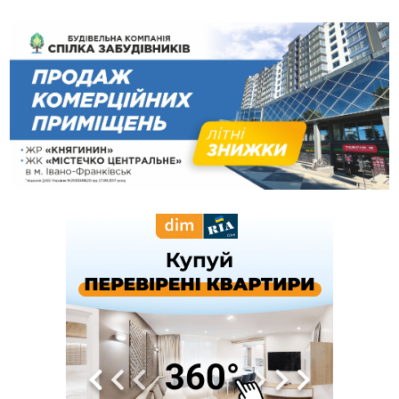
пам'яті оборонця Богдана Бухонка
13:30
На Калущині розшукали чоловіка, який три дні
ФОТО
блукав у лісі
13:14
Боднар розповів про реакцію влади Польщі на атаки на
українців та про зміни після 23 серпня
12:31
"Едельвейси" щемливо привітали рідну Коломию з
ВІДЕО
Днем міста
11:55
Вчора у Франківську, Коломиї, Долині та Яремче
зафіксували рекордну спеку
11:45
У Надвірній п'яна жінка побила малолітнього хлопчика: суд
призначив штраф і 30 тисяч компенсації
11:17
У басейні Дністра встановилася гідрологічна посуха - рівні
води наблизилися до найнижчих показників
11:09
У Бурштині поблизу АЗС сталася масова бійка, поліція
з'ясовує обставини
10:30
ФОП із Житомира після купівлі права вимоги за 120
тисяч позивається до Франківська на понад 20 млн грн
08:52
У горах біля Осмолоди за допомогою БПЛА розшукали
двох жінок, які заблукали під час збирання ягід
Вчора