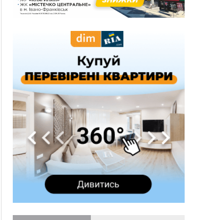
21:01
Загальна площа всіх книгарень України - трохи
більше ніж 6 футбольних полів
20:47
На "зебрі" у Франківську два мотоциклісти
збили жінку
18:55
Прикарпаття серед лідерів за будівництвом
новобудов і рекордсмен за зростанням цін на
житло
16:48
Де безпечно купатися на Прикарпатті?
ВІДЕО
16:20
У Франківську дружина загиблого воїна
створила організацію «КОД 7'Я», аби
підтримувати військових та їхні сім'ї
15:57
У Коломиї на одній з вулиць встановлять
комплекс автоматичної фіксації швидкості
15:29
Війна забрала життя трьох воїнів з
Прикарпаття
15:00
На Закарпатті викрили масштабну схему
незаконного виключення
військовозобов’язаних з обліку
14:31
«Багато питань буде знято». На громадських
слуханнях в Яремче обговорили, як вирішити