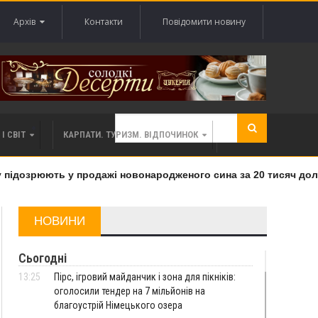
Архів
Контакти
Повідомити новину
І СВІТ
КАРПАТИ. ТУРИЗМ. ВІДПОЧИНОК
ідозрюють у продажі новонародженого сина за 20 тисяч доларі
НОВИНИ
Сьогодні
13:25
Пірс, ігровий майданчик і зона для пікніків:
оголосили тендер на 7 мільйонів на
благоустрій Німецького озера