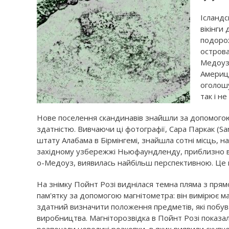
Ісландс
вікінги
подорож
острова
Медоуз.
Америці
оголошу
так і н
Нове поселення скандинавів знайшли за допомогою 
здатністю. Вивчаючи ці фотографії, Сара Паркак (Sa
штату Алабама в Бірмінгемі, знайшла сотні місць, н
західному узбережжі Ньюфаундленду, приблизно в 50
о-Медоуз, виявилась найбільш перспективною. Це м
На знімку Пойнт Розі виднілася темна пляма з пря
пам'ятку за допомогою магнітометра: він вимірює маг
здатний визначити положення предметів, які побувал
виробництва. Магніторозвідка в Пойнт Розі показала