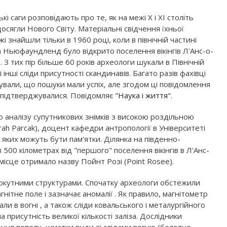
ькі саги розповідають про те, як на межі X і XI століть
 досягли Нового Світу. Матеріальні свідчення їхньої
і знайшли тільки в 1960 році, коли в північній частині
 Ньюфаундленд було відкрито поселення вікінгів Л'Анс-о-
 З тих пір більше 60 років археологи шукали в Північній
 інші сліди присутності скандинавів. Багато разів фахівці
вали, що пошуки мали успіх, але згодом ці повідомлення
е підтверджувалися. Повідомляє
"Наука і життя"
.
аналізу супутникових знімків з високою роздільною
rah Parcak), доцент кафедри антропології в Університеті
а яких можуть бути пам'ятки. Ділянка на південно-
0 кілометрах від "першого" поселення вікінгів в Л'Анс-
ісце отримало назву Пойнт Розі (Point Rosee).
мокутними структурами. Спочатку археологи обстежили
нітне поле і зазначає аномалії . Як правило, магнітометр
и в вогні , а також сліди ковальського і металургійного
 присутність великої кількості заліза. Дослідники