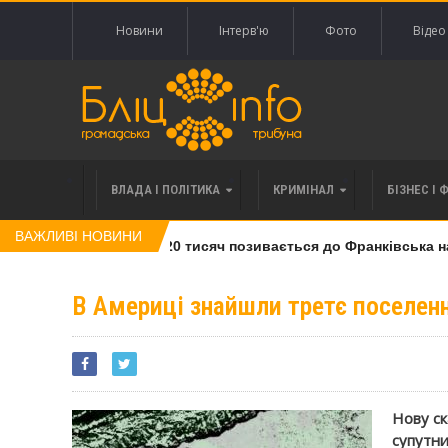
Новини
Інтерв'ю
Фото
Відео
ВЛАДА І ПОЛІТИКА
КРИМІНАЛ
БІЗНЕС І 
ВАЖЛИВІ НОВИНИ
і права вимоги за 120 тисяч позивається до Франківська на п
В Америці знайшли третє поселенн
Нову ск
супутни