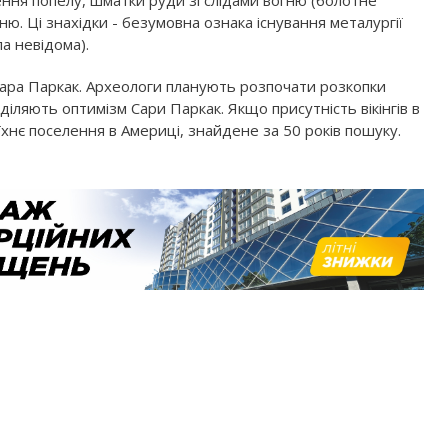
ення попелу, шматки руди зі слідами вогню (болотне
гню. Ці знахідки - безумовна ознака існування металургії
а невідома).
е Сара Паркак. Археологи планують розпочати розкопки
оділяють оптимізм Сари Паркак. Якщо присутність вікінгів в
хнє поселення в Америці, знайдене за 50 років пошуку.