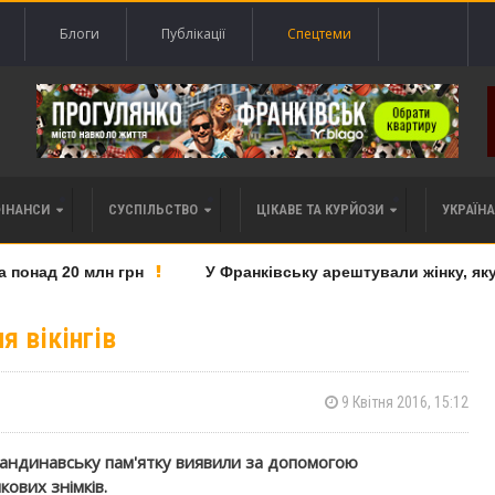
Блоги
Публікації
Спецтеми
ФІНАНСИ
СУСПІЛЬСТВО
ЦІКАВЕ ТА КУРЙОЗИ
УКРАЇНА 
онад 20 млн грн
У Франківську арештували жінку, яку п
я вікінгів
9 Квітня 2016, 15:12
андинавську пам'ятку виявили за допомогою
кових знімків.