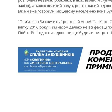
розпочали невеликі розкопки, в яких виявили скупч
залізо), а також великий валун, розтрісканий від во
(як ми вже говорили, місцевому населенню вона бул
"Пам'ятка ніби кричить:" розкопай мене! "", - Каж
влітку 2016 року. Тим часом далеко не всі фахівці п
Пойнт Розі вдасться довести, це буде лише третє ї