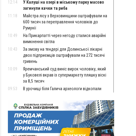
12:14
У Калуші на озері в міському парку масово
загинули качки та риба
11:18
Майстра лісу з Верховинщини оштрафували на
600 тисяч за переправлення чоловіків до
Румунії
10:49
На Прикарпатті через негоду сталися аварійні
вимкнення світла
10:43
За змову на тендері для Долинської лікарні
двох підприємців оштрафували на 272 тисячі
гривень
10:09
Яремчанський суд виніс вирок чоловіку, який
у Буковелі вкрав із супермаркету пляшку віскі
за 8,5 тисяч
09:53
В урочищі біля Галича археологи відкопали
давньоруську вагову гирку XII–XIII століть
09:39
У Франківську медики провели серію
складних операцій на аорті
Вчора
22:22
У Богородчанах на "зебрі" водій Audi
ФОТО
наїхав на хлопчика з велосипедом