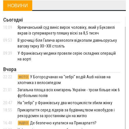
НОВИНИ
Сьогодні
10:09
Яремчанський суд виніс вирок чоловіку, який у Буковелі
вкрав із супермаркету пляшку віскі за 8,5 тисяч
09:53
В урочищі біля Галича археологи відкопали давньоруську
вагову гирку XII–XIII століть
09:39
У Франківську медики провели серію складних операцій
на аорті
Вчора
22:22
У Богородчанах на "зебрі" водій Audi наїхав на
ФОТО
хлопчика з велосипедом
21:01
Загальна площа всіх книгарень України - трохи більше ніж 6
футбольних полів
20:47
На "зебрі" у Франківську два мотоциклісти збили жінку
18:55
Прикарпаття серед лідерів за будівництвом новобудов і
рекордсмен за зростанням цін на житло
16:48
Де безпечно купатися на Прикарпатті?
ВІДЕО