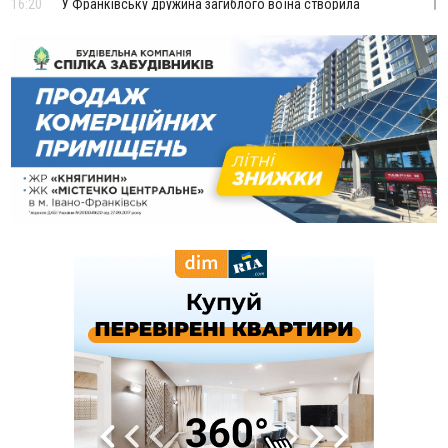
16:20
У Франківську дружина загиблого воїна створила
організацію «КОД 7'Я», аби підтримувати військових та їхні
сім'ї
15:57
У Коломиї на одній з вулиць встановлять комплекс
автоматичної фіксації швидкості
15:29
Війна забрала життя трьох воїнів з Прикарпаття
15:00
На Закарпатті викрили масштабну схему незаконного
виключення військовозобов’язаних з обліку
14:31
«Багато питань буде знято». На громадських слуханнях в
Яремче обговорили, як вирішити питання джипінгу в
Карпатах
13:54
5 «тихих» хвороб, які виявляє профілактичне обстеження
13:30
На Надрічній тривають останні приготування до
ФОТО
нового руху
12:57
У Франківську зафіксували найбільшу спеку за всю історію
спостережень
12:24
Лікування наркоманії Київ: чому важливо розпочати
терапію якомога раніше
12:00
Франківця, який у Косові викрав за магазину понад 640
тисяч гривень у валюті, засудили до 5 років