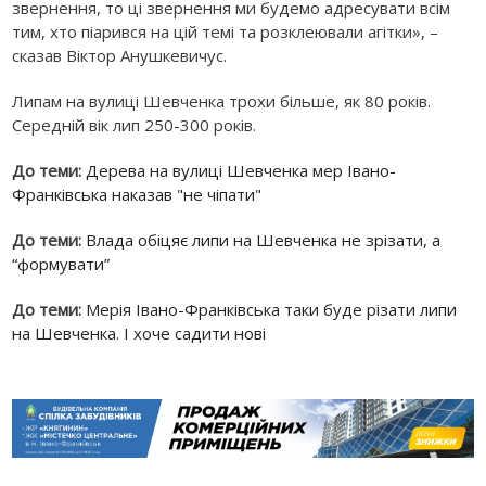
звернення, то ці звернення ми будемо адресувати всім
тим, хто піарився на цій темі та розклеювали агітки», –
сказав Віктор Анушкевичус.
Липам на вулиці Шевченка трохи більше, як 80 років.
Середній вік лип 250-300 років.
До теми:
Дерева на вулиці Шевченка мер Івано-
Франківська наказав "не чіпати"
До теми:
Влада обіцяє липи на Шевченка не зрізати, а
“формувати”
До теми:
Мерія Івано-Франківська таки буде різати липи
на Шевченка. І хоче садити нові