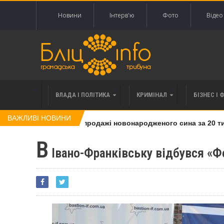
Новини
Інтерв'ю
Фото
Відео
ВЛАДА І ПОЛІТИКА
КРИМІНАЛ
БІЗНЕС І 
ВАЖЛИВІ НОВИНИ
, яку підозрюють у продажі новонародженого сина за 20 тися
В
Івано-Франківську відбувся «Ф