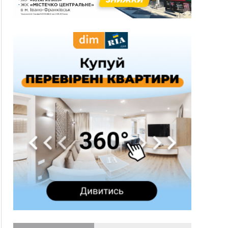
спека до 39°
13:00
На Снятинщині спіймали чоловіка, який зливав
з цистерни у полі невідому речовину
12:29
У МОЗ змінили підхід до госпіталізації та
оновили правила роботи стаціонарів
12:07
На межі Прикарпаття і Тернопільщини невідомі
засипали русло Золотої Липи та облаштували
переправу
11:44
У Франківську та Яремче зафіксували нові
температурні рекорди
11:17
Росія вдарила по Харкову "Бандероллю": є
постраждалі, пошкоджено цивільне
підприємство
10:54
Верховний суд повернув державі 1,5 га лісу із
трьома ставками в Івано-Франківській
громаді
10:10
На Каскаді замість веж планують зробити
сквер з дитмайданчиком
09:31
На Верховинщині під час пожежі будинку
травмувалась жінка