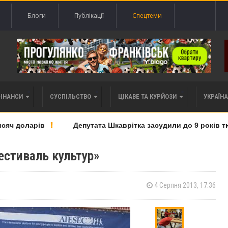
Блоги
Публікації
Спецтеми
ФІНАНСИ
СУСПІЛЬСТВО
ЦІКАВЕ ТА КУРЙОЗИ
УКРАЇНА 
ч доларів
Депутата Шкаврітка засудили до 9 років тюрми
естиваль культур»
4 Серпня 2013, 17:36