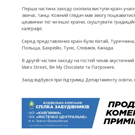
Перша частина заходу охопила виступи країн-учасниц
звичаї, танці. Кожний глядач мав змогу поцікавитися
цікавинки тієї чи іншої країни, скуштувати традицій
каліграфії.
Серед представлених країн були Китай, Туреччина, 
Польща, Бахрейн, Туніс, Словакія, Канада.
В другій частині заходу на гостей чекав акустичний
Marx Street, Be My Chocolate та Патроничі.
Захід відбувся при підтримці Департаменту освіти, н