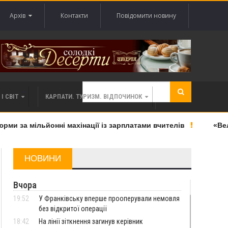
Архів
Контакти
Повідомити новину
І СВІТ
КАРПАТИ. ТУРИЗМ. ВІДПОЧИНОК
 за мільйонні махінації із зарплатами вчителів
«Велике
НОВИНИ
Вчора
19:52
У Франківську вперше прооперували немовля
без відкритої операції
18:42
На лінії зіткнення загинув керівник