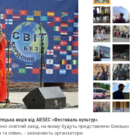
тецька акція від AIESEC «Фестиваль культур».
турно-освітній захід, на якому будуть представлено близько
ка та співи», - зазначають органзатори.