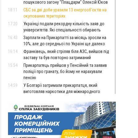
пошукового загону "Плацдарм" Олексій Юков
18:11
СБС за дві доби уразили 13 енергооб'єктів на
окупованих територіях
17:20
Українці подали рекордну кількість заяв до
університетів. Які спеціальності обирають
16:43
Зарплати на Прикарпатті за місяць зросли на
10%, але до середньої по Україні ще далеко
16:14
Франківець, який стріляв біля АЗС, вийшов під
заставу та був повторно затриманий
15:54
Прикарпатець прийшов у Пенсійний та заявив
поліції про гранату, бо йому не нарахували
пенсію
14:59
У Болгарії затримали прикарпатця, який
виготовляв наркотики для міжнародного
синдикату
14:47
Стефанішина отримала нову підозру. Їй
обирають запобіжний захід
14:02
«Пілот з Лондона» видурив у жительки
Коломийщини майже 64 тисячі гривень
13:13
У четвер на Прикарпатті очікується сильна