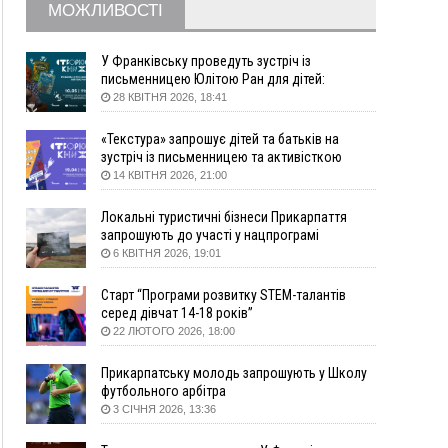
09:09
35 цимбалістів на Говерлі встановили
ВІДЕО
МОЖЛИВОСТІ
Рекорд України
08:37
На Прикарпатті за пів року трапилось понад
У Франківську проведуть зустріч із
100 ДТП через нетверезих водіїв
письменницею Юлітою Ран для дітей:
08:08
рф масовано атакувала Київ та область: 14
говоритимуть про серію книг про Мавку
28 КВІТНЯ 2026, 18:41
загиблих, десятки постраждалих і пожежі
(фото, відео)
«Текстура» запрошує дітей та батьків на
зустріч із письменницею та активісткою
04 Серпня
Анною Повх
14 КВІТНЯ 2026, 21:00
19:49
«Коли я обернувся, ворог уже був у нашій
траншеї»: командир з Надвірної на псевдо
Локальні туристичні бізнеси Прикарпаття
«Француз»
запрошують до участі у нацпрограмі
«Подорож до себе»
6 КВІТНЯ 2026, 19:01
19:34
В міському озері Франківська втопився
чоловік
Старт “Програми розвитку STEM-талантів
18:45
Є висока потреба у кількох групах крові:
серед дівчат 14-18 років”
прикарпатців просять у серпні ставати
22 ЛЮТОГО 2026, 18:00
донорами
18:07
У Франківську звільнили водія маршрутки,
Прикарпатську молодь запрошують у Школу
який зневажив і образив матір загиблого воїна
футбольного арбітра
3 СІЧНЯ 2026, 13:36
17:40
У горах на Прикарпатті з водоспаду впала
жінка і загинула