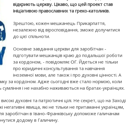
відкриють церкву. Цікаво, що цей проект став
ініціативою православних та греко-католиків.
Зрештою, кожен мешканець Прикарпаття,
незалежно від віросповідання, зможе долучитися
до цієї спільноти.
Основне завдання церкви для заробітчан -
підготувати мешканців краю до подальшої роботи
за кордоном, - повідомляє
ОГ
. Йдеться не тільки
про юридичні консультування та навчання
іноземної мови, але також і про духовні цінності. А
имку за кордоном. Адже сьогодні вже стало нормою, коли
 сумління і не нахабно наживаються на братах-українцях.
високі духовні та патріотичні цілі. Не секрет, що на Заході
кі негативні явища, які не тільки не притаманні українцям,
для заробітчан в Івано-Франківську допоможе галичанам
рнутися додому в Галичину.