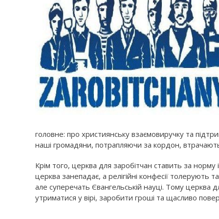
головне: про християнську взаємовиручку та підтр
наші громадяни, потрапляючи за кордон, втрачають
Крім того, церква для заробітчан ставить за норму і 
церква занепадає, а релігійні конфесії толерують та
але суперечать Євангельській науці. Тому церква 
утриматися у вірі, заробити гроші та щасливо пове