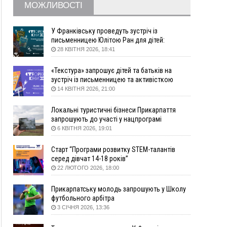
МОЖЛИВОСТІ
збирання ягід
Вчора
У Франківську проведуть зустріч із
19:52
У Франківську вперше прооперували немовля
письменницею Юлітою Ран для дітей:
говоритимуть про серію книг про Мавку
без відкритої операції
28 КВІТНЯ 2026, 18:41
18:42
На лінії зіткнення загинув керівник
«Текстура» запрошує дітей та батьків на
пошукового загону "Плацдарм" Олексій Юков
зустріч із письменницею та активісткою
18:11
СБС за дві доби уразили 13 енергооб'єктів на
Анною Повх
14 КВІТНЯ 2026, 21:00
окупованих територіях
17:20
Українці подали рекордну кількість заяв до
Локальні туристичні бізнеси Прикарпаття
університетів. Які спеціальності обирають
запрошують до участі у нацпрограмі
«Подорож до себе»
6 КВІТНЯ 2026, 19:01
16:43
Зарплати на Прикарпатті за місяць зросли на
10%, але до середньої по Україні ще далеко
Старт “Програми розвитку STEM-талантів
16:14
Франківець, який стріляв біля АЗС, вийшов під
серед дівчат 14-18 років”
заставу та був повторно затриманий
22 ЛЮТОГО 2026, 18:00
15:54
Прикарпатець прийшов у Пенсійний та заявив
поліції про гранату, бо йому не нарахували
Прикарпатську молодь запрошують у Школу
пенсію
футбольного арбітра
3 СІЧНЯ 2026, 13:36
14:59
У Болгарії затримали прикарпатця, який
виготовляв наркотики для міжнародного