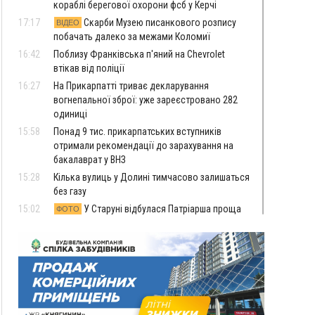
кораблі берегової охорони фсб у Керчі
17:17
Скарби Музею писанкового розпису
ВІДЕО
побачать далеко за межами Коломиї
16:42
Поблизу Франківська п'яний на Chevrolet
втікав від поліції
16:27
На Прикарпатті триває декларування
вогнепальної зброї: уже зареєстровано 282
одиниці
15:58
Понад 9 тис. прикарпатських вступників
отримали рекомендації до зарахування на
бакалаврат у ВНЗ
15:28
Кілька вулиць у Долині тимчасово залишаться
без газу
15:02
У Старуні відбулася Патріарша проща
ФОТО
14:35
Не знає англійську на достатньому рівні.
Франківець Лев Кишакевич не зможе стати
суддею Міжнародного кримінального суду
14:14
У Ворохті проведуть Кубок ФЛСУ зі стрибків
на лижах, пам'яті оборонця Богдана Бухонка
13:30
На Калущині розшукали чоловіка, який
ФОТО