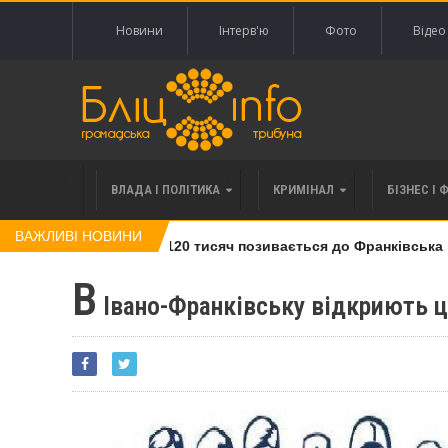
Новини
Інтерв'ю
Фото
Відео
ВЛАДА І ПОЛІТИКА
КРИМІНАЛ
БІЗНЕС І 
ВАЖЛИВІ НОВИНИ
влі права вимоги за 120 тисяч позивається до Франківська на 
В
Івано-Франківську відкриють ц