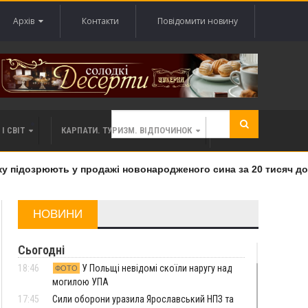
Архів
Контакти
Повідомити новину
І СВІТ
КАРПАТИ. ТУРИЗМ. ВІДПОЧИНОК
підозрюють у продажі новонародженого сина за 20 тисяч дола
НОВИНИ
Сьогодні
18:46
У Польщі невідомі скоїли наругу над
ФОТО
могилою УПА
17:45
Сили оборони уразила Ярославський НПЗ та