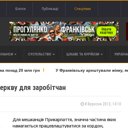
Блоги
Публікації
Спецтеми
ФІНАНСИ
СУСПІЛЬСТВО
ЦІКАВЕ ТА КУРЙОЗИ
УКРАЇНА 
понад 20 млн грн
У Франківську арештували жінку, яку 
еркву для заробітчан
8 Вересня 2013, 14:10
Для мешканців Прикарпаття, значна частина яких
намагається працевлаштуватися за кордон,