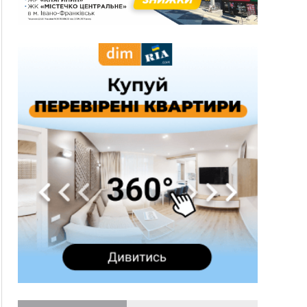
три дні блукав у лісі
13:14
Боднар розповів про реакцію влади Польщі
на атаки на українців та про зміни після 23
серпня
12:31
"Едельвейси" щемливо привітали рідну
ВІДЕО
Коломию з Днем міста
11:55
Вчора у Франківську, Коломиї, Долині та
Яремче зафіксували рекордну спеку
11:45
У Надвірній п'яна жінка побила малолітнього
хлопчика: суд призначив штраф і 30 тисяч
компенсації
11:17
У басейні Дністра встановилася гідрологічна
посуха - рівні води наблизилися до найнижчих
показників
11:09
У Бурштині поблизу АЗС сталася масова бійка,
поліція з'ясовує обставини
10:30
ФОП із Житомира після купівлі права
вимоги за 120 тисяч позивається до
Франківська на понад 20 млн грн
08:52
У горах біля Осмолоди за допомогою БПЛА
розшукали двох жінок, які заблукали під час