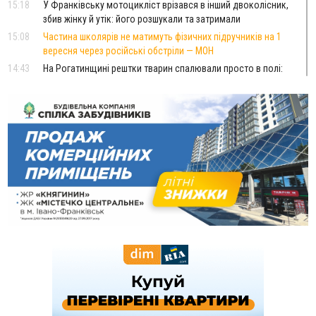
15:18
У Франківську мотоцикліст врізався в інший двоколісник,
збив жінку й утік: його розшукали та затримали
15:08
Частина школярів не матимуть фізичних підручників на 1
вересня через російські обстріли — МОН
14:43
На Рогатинщині рештки тварин спалювали просто в полі:
поліція розслідує отруєння земель
13:25
Пірс, ігровий майданчик і зона для пікніків: оголосили
тендер на 7 мільйонів на благоустрій Німецького озера
12:14
У Калуші на озері в міському парку масово загинули
качки та риба
11:18
Майстра лісу з Верховинщини оштрафували на 600 тисяч за
переправлення чоловіків до Румунії
10:49
На Прикарпатті через негоду сталися аварійні вимкнення
світла
10:43
За змову на тендері для Долинської лікарні двох
підприємців оштрафували на 272 тисячі гривень
10:09
Яремчанський суд виніс вирок чоловіку, який у Буковелі
вкрав із супермаркету пляшку віскі за 8,5 тисяч
09:53
В урочищі біля Галича археологи відкопали давньоруську
вагову гирку XII–XIII століть