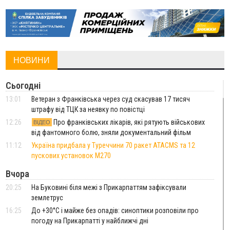
НОВИНИ
Сьогодні
13:01
Ветеран з Франківська через суд скасував 17 тисяч
штрафу від ТЦК за неявку по повістці
12:26
Про франківських лікарів, які рятують військових
ВІДЕО
від фантомного болю, зняли документальний фільм
11:12
Україна придбала у Туреччини 70 ракет ATACMS та 12
пускових установок M270
Вчора
20:25
На Буковині біля межі з Прикарпаттям зафіксували
землетрус
16:25
До +30°C і майже без опадів: синоптики розповіли про
погоду на Прикарпатті у найближчі дні