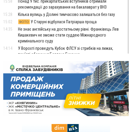
15:58
Понад 9 тис. прикарпатських вступників отримали
рекомендації до зарахування на бакалаврат у ВНЗ
15:28
Кілька вулиць у Долині тимчасово залишаться без газу
15:02
У Старуні відбулася Патріарша проща
ФОТО
14:35
Не знає англійську на достатньому рівні. Франківець Лев
Кишакевич не зможе стати суддею Міжнародного
кримінального суду
14:14
У Ворохті проведуть Кубок ФЛСУ зі стрибків на лижах,
пам'яті оборонця Богдана Бухонка
13:30
На Калущині розшукали чоловіка, який три дні
ФОТО
блукав у лісі
13:14
Боднар розповів про реакцію влади Польщі на атаки на
українців та про зміни після 23 серпня
12:31
"Едельвейси" щемливо привітали рідну Коломию з
ВІДЕО
Днем міста
11:55
Вчора у Франківську, Коломиї, Долині та Яремче
зафіксували рекордну спеку
11:45
У Надвірній п'яна жінка побила малолітнього хлопчика: суд
призначив штраф і 30 тисяч компенсації
11:17
У басейні Дністра встановилася гідрологічна посуха - рівні