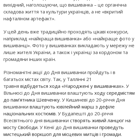
вихідний, наголошуючи, що вишиванка – це органічна
складова життя та культури українців, а не «вкритий
нафталіном артефакт».
У цей день вже традиційно проходять цікаві конкурси,
наприклад «найкраща вишиванка» або «найкраще фото у
вишиванці». Фото у вишиванках викладають у мережу не
лише жителі України, а також і українці за кордоном та
громадяни інших країн.
Різноманітні акції до Дня вишиванки пройдуть і в
багатьох містах світу. Так, у Таллінні 21
травня
відбудеться хода «Народжені у вишиванках».
У
Вільнюсі до Дня вишиванки влаштують
ходу середмістям
до пам’ятника Шевченку.
У Кишиневі до 20-річчя Дня
вишиванки
влаштують ювілейний марш з дефіле
національних костюмів.
У Будапешті до 20-річчя
Всесвітнього дня вишиванки
створять живий ланцюг на
мосту Свободи.
У Кенії до Дня вишиванки
проведуть
мистецький воркшоп для місцевих митців і громади.