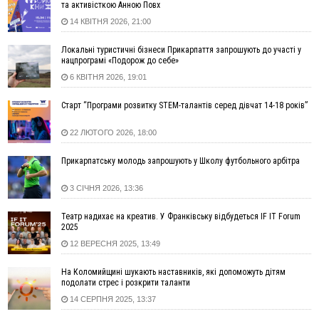
та активісткою Анною Повх
15:54
Прикарпатець прийшов у Пенсійний та заявив поліції про
14 КВІТНЯ 2026, 21:00
гранату, бо йому не нарахували пенсію
14:59
У Болгарії затримали прикарпатця, який виготовляв
Локальні туристичні бізнеси Прикарпаття запрошують до участі у
нацпрограмі «Подорож до себе»
наркотики для міжнародного синдикату
6 КВІТНЯ 2026, 19:01
14:47
Стефанішина отримала нову підозру. Їй обирають
запобіжний захід
Старт “Програми розвитку STEM-талантів серед дівчат 14-18 років”
14:02
«Пілот з Лондона» видурив у жительки Коломийщини
майже 64 тисячі гривень
22 ЛЮТОГО 2026, 18:00
13:13
У четвер на Прикарпатті очікується сильна спека до 39°
Прикарпатську молодь запрошують у Школу футбольного арбітра
13:00
На Снятинщині спіймали чоловіка, який зливав з цистерни
у полі невідому речовину
3 СІЧНЯ 2026, 13:36
12:29
У МОЗ змінили підхід до госпіталізації та оновили правила
роботи стаціонарів
Театр надихає на креатив. У Франківську відбудеться IF IT Forum
12:07
На межі Прикарпаття і Тернопільщини невідомі засипали
2025
русло Золотої Липи та облаштували переправу
12 ВЕРЕСНЯ 2025, 13:49
11:44
У Франківську та Яремче зафіксували нові температурні
На Коломийщині шукають наставників, які допоможуть дітям
рекорди
подолати стрес і розкрити таланти
11:17
Росія вдарила по Харкову "Бандероллю": є постраждалі,
14 СЕРПНЯ 2025, 13:37
пошкоджено цивільне підприємство