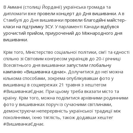
В Аммані (столиці Йорданії) українська громада та
дипломати вже
провели концерт до Дня вишиванки
. А в
Стамбулі до Дня вишиванки
провели благодійні майстер-
класи на підтримку ЗСУ.
У парламенті Канади
відбувся
урочистий прийом, приурочений до Міжнародного дня
вишиванки.
Крім того, Міністерство соціальної політики, сім’ї та єдності
спільно зі Світовим конгресом українців до 20-ї річниці
Всесвітнього дня вишиванки
запустили глобальну
кампанію «Вишиванка єднає».
Долучитися до неї можна
кількома способами, зокрема опублікувавши фото у
вишиванці в соцмережах 21 травня з хештегом
#ВишиванкаЄднає. При цьому треба вказати місто та
країну. Крім того, можна поділитися архівними родинними
фото у вишиванках поруч із сучасними світлинами,
демонструючи неперервність української традиції між
поколіннями, їхню тяглість, також додавши хештег
#ВишиванкаЄднає.