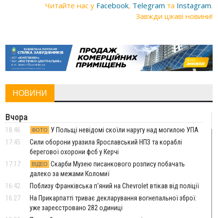
Читайте нас у
Facebook
,
Telegram
та
Instagram
.
Завжди цікаві новини!
НОВИНИ
Вчора
18:46
У Польщі невідомі скоїли наругу над могилою УПА
ФОТО
17:45
Сили оборони уразила Ярославський НПЗ та кораблі
берегової охорони фсб у Керчі
17:17
Скарби Музею писанкового розпису побачать
ВІДЕО
далеко за межами Коломиї
16:42
Поблизу Франківська п'яний на Chevrolet втікав від поліції
16:27
На Прикарпатті триває декларування вогнепальної зброї:
уже зареєстровано 282 одиниці