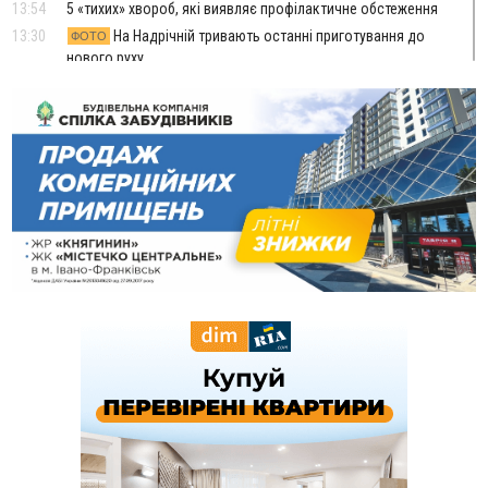
13:54
5 «тихих» хвороб, які виявляє профілактичне обстеження
13:30
На Надрічній тривають останні приготування до
ФОТО
нового руху
12:57
У Франківську зафіксували найбільшу спеку за всю історію
спостережень
12:24
Лікування наркоманії Київ: чому важливо розпочати
терапію якомога раніше
12:00
Франківця, який у Косові викрав за магазину понад 640
тисяч гривень у валюті, засудили до 5 років
11:50
Податкова передасть в Міноборони для "Оберегу" дані про
чоловіків 18–60 років
11:20
Водійка, яку на Сухомлинського побив інший керманич,
відмовилася від обвинувачення — справу закрили
10:45
У Франківську, Коломиї, Долині та Яремче 6 серпня
зафіксували рекордну спеку
10:02
Змушував надсилати інтимні фото: на Прикарпатті
затримали підозрюваного у розбещенні малолітньої
09:22
АМКУ розпочав справу проти Гвіздецької селищної ради
через різні ставки земельного податку
08:54
Синоптики попереджають про значний дощ на Прикарпатті