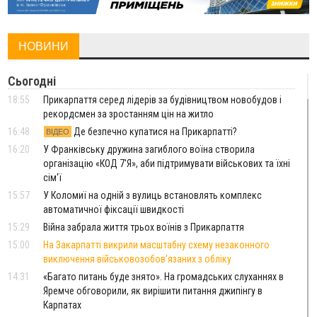
НОВИНИ
Сьогодні
18:55
Прикарпаття серед лідерів за будівництвом новобудов і
рекордсмен за зростанням цін на житло
16:48
Де безпечно купатися на Прикарпатті?
ВІДЕО
16:20
У Франківську дружина загиблого воїна створила
організацію «КОД 7'Я», аби підтримувати військових та їхні
сім'ї
15:57
У Коломиї на одній з вулиць встановлять комплекс
автоматичної фіксації швидкості
15:29
Війна забрала життя трьох воїнів з Прикарпаття
15:00
На Закарпатті викрили масштабну схему незаконного
виключення військовозобов’язаних з обліку
14:31
«Багато питань буде знято». На громадських слуханнях в
Яремче обговорили, як вирішити питання джипінгу в
Карпатах